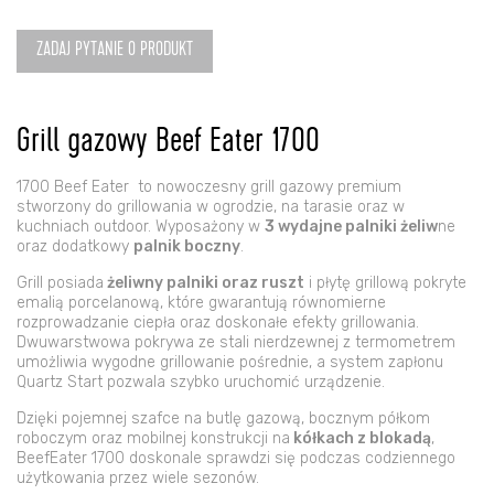
zewnętrzna
1700
Beef
ZADAJ PYTANIE O PRODUKT
Eater
3
Palniki
Grill gazowy Beef Eater 1700
1700 Beef Eater to nowoczesny grill gazowy premium
stworzony do grillowania w ogrodzie, na tarasie oraz w
kuchniach outdoor. Wyposażony w
3 wydajne palniki żeliw
ne
oraz dodatkowy
palnik boczny
.
Grill posiada
żeliwny palniki oraz ruszt
i płytę grillową pokryte
emalią porcelanową, które gwarantują równomierne
rozprowadzanie ciepła oraz doskonałe efekty grillowania.
Dwuwarstwowa pokrywa ze stali nierdzewnej z termometrem
umożliwia wygodne grillowanie pośrednie, a system zapłonu
Quartz Start pozwala szybko uruchomić urządzenie.
Dzięki pojemnej szafce na butlę gazową, bocznym półkom
roboczym oraz mobilnej konstrukcji na
kółkach z blokadą
,
BeefEater 1700 doskonale sprawdzi się podczas codziennego
użytkowania przez wiele sezonów.