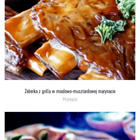
Żeberka z grilla w miodowo-musztardowej marynacie
Przepis