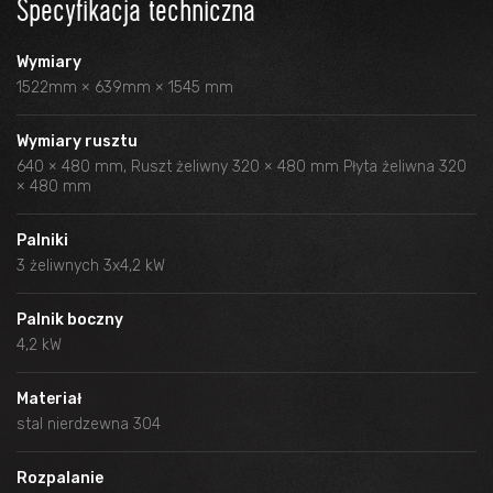
Specyfikacja techniczna
Wymiary
1522mm × 639mm × 1545 mm
Wymiary rusztu
640 × 480 mm, Ruszt żeliwny 320 × 480 mm Płyta żeliwna 320
× 480 mm
Palniki
3 żeliwnych 3x4,2 kW
Palnik boczny
4,2 kW
Materiał
stal nierdzewna 304
Rozpalanie