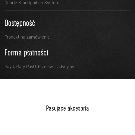
Quartz Start Ignition System
Dostępność
Produkt na zamówienie
Forma płatności
PayU, Raty PayU, Przelew tradycyjny
Pasujące akcesoria