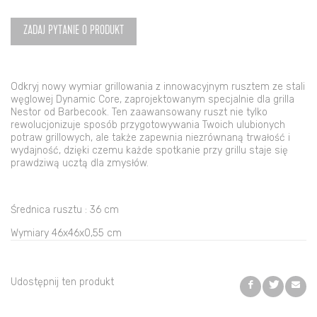
Nestor
Dynamic
ZADAJ PYTANIE O PRODUKT
Barbecook
Odkryj nowy wymiar grillowania z innowacyjnym rusztem ze stali
węglowej Dynamic Core, zaprojektowanym specjalnie dla grilla
Nestor od Barbecook. Ten zaawansowany ruszt nie tylko
rewolucjonizuje sposób przygotowywania Twoich ulubionych
potraw grillowych, ale także zapewnia niezrównaną trwałość i
wydajność, dzięki czemu każde spotkanie przy grillu staje się
prawdziwą ucztą dla zmysłów.
Średnica rusztu : 36 cm
Wymiary 46x46x0,55 cm
Udostępnij ten produkt