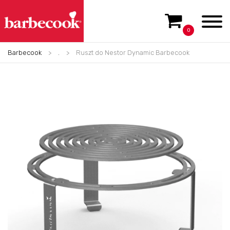
0
Barbecook
>
.
>
Ruszt do Nestor Dynamic Barbecook