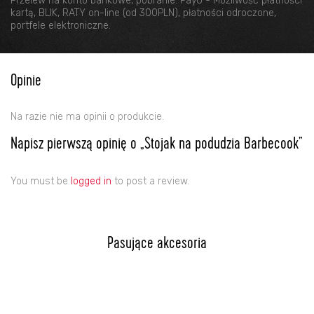
Przelew na konto bankowe, pobranie. PayU - Możliwość płatności
kartą, BLIK, RATY on-line (od 300PLN), płatności odroczone,
portfele elektroniczne.
Opinie
Na razie nie ma opinii o produkcie.
Napisz pierwszą opinię o „Stojak na podudzia Barbecook”
You must be
logged in
to post a review.
Pasujące akcesoria