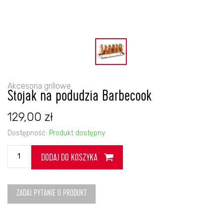
Akcesoria grillowe
Stojak na podudzia Barbecook
129,00
zł
Dostępność:
Produkt dostępny
ilość
DODAJ DO KOSZYKA
Stojak
na
podudzia
Barbecook
ZADAJ PYTANIE O PRODUKT