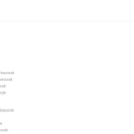
arbecook
becook
cook
cook
rbecook
ok
ecook