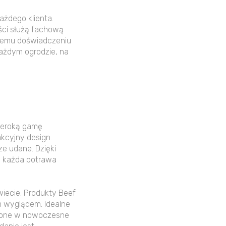
ażdego klienta.
ści służą fachową
tniemu doświadczeniu
każdym ogrodzie, na
szeroką gamę
kcyjny design.
ze udane. Dzięki
, każda potrawa
wiecie. Produkty Beef
m wyglądem. Idealne
sażone w nowoczesne