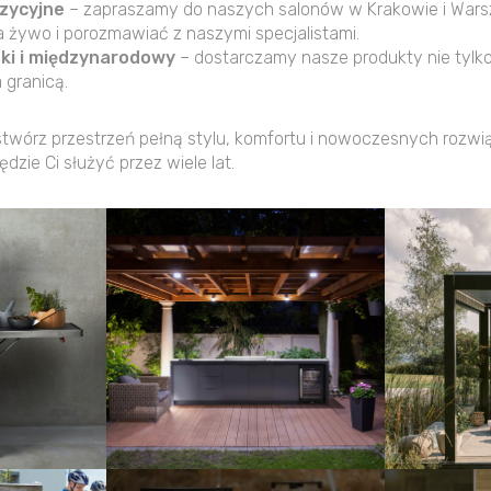
zycyjne
– zapraszamy do naszych salonów w Krakowie i Wars
 żywo i porozmawiać z naszymi specjalistami.
ski i międzynarodowy
– dostarczamy nasze produkty nie tylko
 granicą.
stwórz przestrzeń pełną stylu, komfortu i nowoczesnych rozwi
ędzie Ci służyć przez wiele lat.