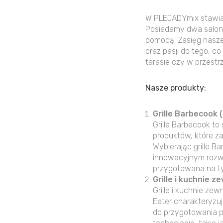
W PLEJADYmix stawiam
Posiadamy dwa salony
pomocą. Zasięg naszej
oraz pasji do tego, 
tarasie czy w przestrz
Nasze produkty:
Grille Barbecook (
Grille Barbecook to
produktów, które z
Wybierając grille B
innowacyjnym rozwi
przygotowana na ty
Grille i kuchnie 
Grille i kuchnie ze
Eater charakteryzu
do przygotowania po