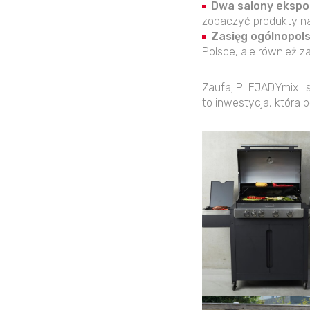
Dwa salony ekspo
zobaczyć produkty na
Zasięg ogólnopol
Polsce, ale również za
Zaufaj PLEJADYmix i 
to inwestycja, która b