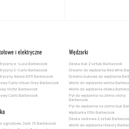
stołowe i elektryczne
Wędzarki
ektryczny e -Luca Barbecook
Deska buk 2 sztuki Barbecook
ektryczny E-Carlo Barbecook
Drewno do wędzenia Red Wine B
ektryczny Alexia 5011 Barbecook
Drewno bukowe do wędzenia Bar
glowy Carlo Urban Grey Barbecook
Wiórki do wędzenia wiśnia Barbe
zowy Victor Barbecook
Wiórki do wędzenia oliwka Barbe
glowy Carlo Barbecook
Pył do wędzenia na zimno olcha
Barbecook
Pył do wędzenia na zimno buk Ba
ska
Wędzarka Otto Barbecook
Deska cedrowa 2 sztuki Barbeco
ko ogrodowe Jack 75 Barbecook
Wiórki do wędzenia Hickory Barb