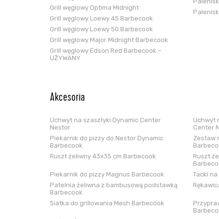
Palenis
Grill węglowy Optima Midnight
Palenis
Grill węglowy Loewy 45 Barbecook
Grill węglowy Loewy 50 Barbecook
Grill węglowy Major Midnight Barbecook
Grill węglowy Edson Red Barbecook –
UŻYWANY
Akcesoria
Uchwyt na szaszłyki Dynamic Center
Uchwyt n
Nestor
Center 
Piekarnik do pizzy do Nestor Dynamic
Zestaw n
Barbecook
Barbeco
Ruszt żeliwny 43×35 cm Barbecook
Ruszt że
Barbeco
Piekarnik do pizzy Magnus Barbecook
Tacki na
Patelnia żeliwna z bambusową podstawką
Rękawica
Barbecook
Siatka do grillowania Mesh Barbecook
Przypraw
Barbeco