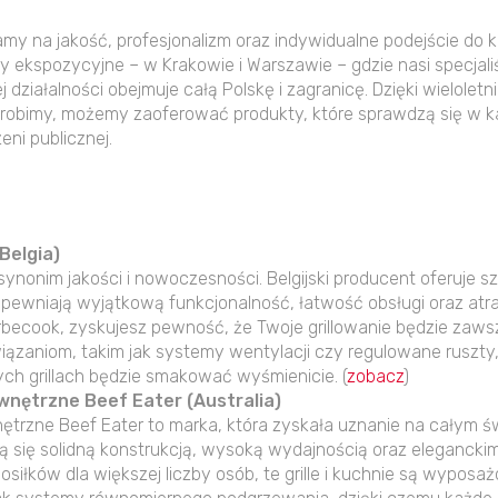
y na jakość, profesjonalizm oraz indywidualne podejście do k
 ekspozycyjne – w Krakowie i Warszawie – gdzie nasi specjali
 działalności obejmuje całą Polskę i zagranicę. Dzięki wielole
co robimy, możemy zaoferować produkty, które sprawdzą się w 
eni publicznej.
Belgia)
 synonim jakości i nowoczesności. Belgijski producent oferuje 
apewniają wyjątkową funkcjonalność, łatwość obsługi oraz atra
arbecook, zyskujesz pewność, że Twoje grillowanie będzie zaws
ązaniom, takim jak systemy wentylacji czy regulowane ruszty
ch grillach będzie smakować wyśmienicie. (
zobacz
)
zewnętrzne Beef Eater (Australia)
wnętrzne Beef Eater to marka, która zyskała uznanie na całym ś
ją się solidną konstrukcją, wysoką wydajnością oraz elegancki
siłków dla większej liczby osób, te grille i kuchnie są wypo