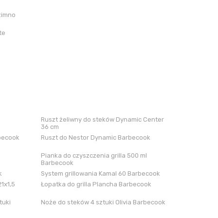
zimno
te
Ruszt żeliwny do steków Dynamic Center
36 cm
rbecook
Ruszt do Nestor Dynamic Barbecook
Pianka do czyszczenia grilla 500 ml
Barbecook
k
System grillowania Kamal 60 Barbecook
21x1,5
Łopatka do grilla Plancha Barbecook
tuki
Noże do steków 4 sztuki Olivia Barbecook