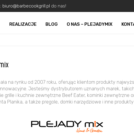
z:
biuro@barbecookgrill.pl
do nas!
O
REALIZACJE
BLOG
O NAS – PLEJADYMIX
KONT
mix
ła na rynku od 2007 roku, oferując klientom produkty najwyższ
innowacyjne. Jesteśmy dystrybutorem uznanych marek, takich ja
kie grille i kuchnie zewnętrzne Beef Eater, kominki zewnętrzne
ta Planika, a także pregole, domki narzędziowe i inne produkty 