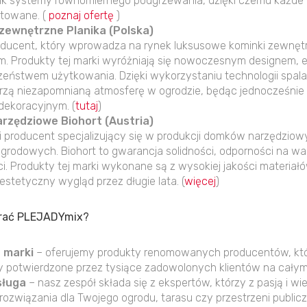
 jak systemy równomiernego podgrzewania, dzięki czemu każde 
otowane. (
poznaj ofertę
)
 zewnętrzne Planika (Polska)
producent, który wprowadza na rynek luksusowe kominki zewnęt
. Produkty tej marki wyróżniają się nowoczesnym designem, 
zeństwem użytkowania. Dzięki wykorzystaniu technologii spal
orzą niezapomnianą atmosferę w ogrodzie, będąc jednocześni
dekoracyjnym. (
tutaj
)
arzędziowe Biohort (Austria)
ki producent specjalizujący się w produkcji domków narzędziowy
grodowych. Biohort to gwarancja solidności, odporności na wa
ści. Produkty tej marki wykonane są z wysokiej jakości materiał
estetyczny wygląd przez długie lata. (
więcej
)
rać PLEJADYmix?
 marki
– oferujemy produkty renomowanych producentów, któr
 potwierdzone przez tysiące zadowolonych klientów na całym
sługa
– nasz zespół składa się z ekspertów, którzy z pasją i wi
ozwiązania dla Twojego ogrodu, tarasu czy przestrzeni publicz