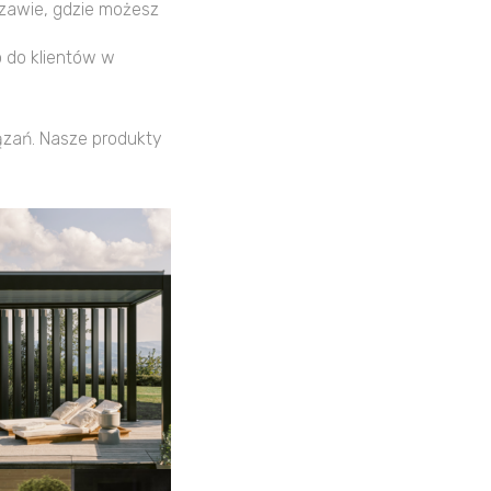
zawie, gdzie możesz
 do klientów w
ązań. Nasze produkty