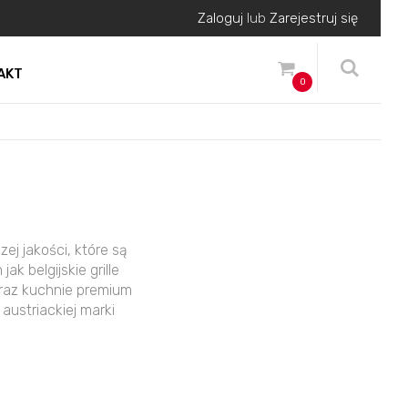
Zaloguj
lub
Zarejestruj się
AKT
0
ej jakości, które są
k belgijskie grille
 oraz kuchnie premium
austriackiej marki