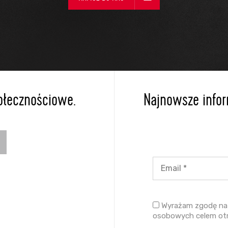
ołecznościowe.
Najnowsze inform
Wyrażam zgodę na 
osobowych celem ot