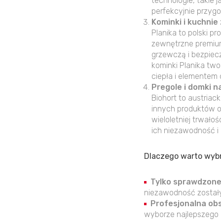
technologie, takie
perfekcyjnie przyg
Kominki i kuchnie
Planika to polski 
zewnętrzne premium
grzewczą i bezpiec
kominki Planika tw
ciepła i elementem 
Pregole i domki n
Biohort to austriac
innych produktów o
wieloletniej trwało
ich niezawodność i 
Dlaczego warto wyb
Tylko sprawdzone
niezawodność zostały
Profesjonalna ob
wyborze najlepszego r