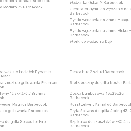
ko Modern Ronda Barbecook
Wędzarka Oskar M Barbecook
ko Modern 75 Barbecook
Generator dymu do wędzenia na 
Barbecook
Pył do wędzenia na zimno Mesqui
Barbecook
Pył do wędzenia na zimno Hickory
Barbecook
Wiórki do wędzenia Dąb
a wok lub kociołek Dynamic
Deska buk 2 sztuki Barbecook
Nestor
arzędzi do grillowania Premium
Stolik boczny do grilla Nestor Ba
ok
liwny 19,5x43x0,7 Brahma
Deska bambusowa 43x28x2cm
ok
Barbecook
 węgiel Magnus Barbecook
Ruszt żeliwny Kamal 60 Barbecoo
 do grillowania Barbecook
Płyta żeliwna do grilla Spring 43x
Barbecook
a do grilla Spices for Fire
Szpikulce do szaszłyków FSC 4 sz
ok
Barbecook