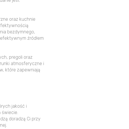
danie jest
rzne oraz kuchnie
efektywnością
ania bezdymnego,
e efektywnym źródłem
ch, pregoli oraz
runki atmosferyczne i
ów, które zapewniają
ych jakość i
 świecie.
edzą doradzą Ci przy
nej.