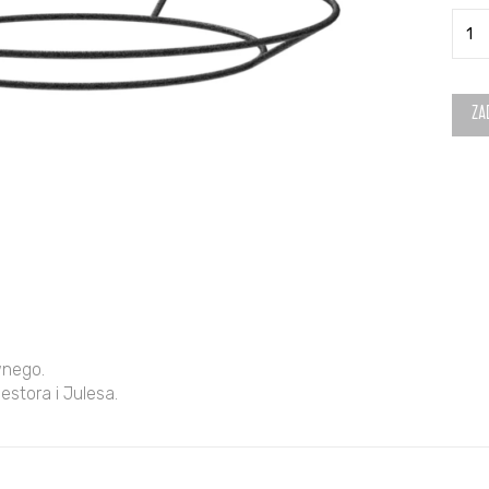
ilość
Uch
na
wok
ZA
lub
kocio
Dyna
Cent
Nest
wnego.
stora i Julesa.