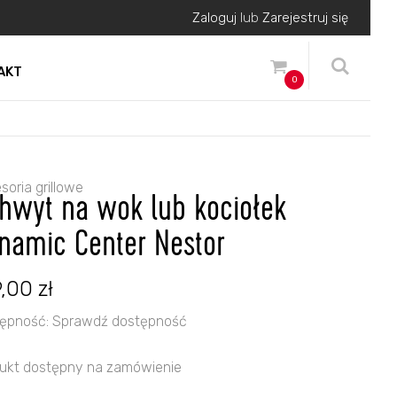
Zaloguj
lub
Zarejestruj się
AKT
0
soria grillowe
hwyt na wok lub kociołek
namic Center Nestor
9,00
zł
ępność:
Sprawdź dostępność
ukt dostępny na zamówienie