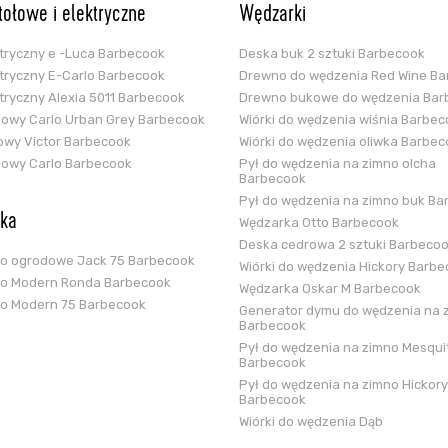
stołowe i elektryczne
Wędzarki
ektryczny e -Luca Barbecook
Deska buk 2 sztuki Barbecook
ektryczny E-Carlo Barbecook
Drewno do wędzenia Red Wine B
ektryczny Alexia 5011 Barbecook
Drewno bukowe do wędzenia Bar
glowy Carlo Urban Grey Barbecook
Wiórki do wędzenia wiśnia Barbe
zowy Victor Barbecook
Wiórki do wędzenia oliwka Barbe
glowy Carlo Barbecook
Pył do wędzenia na zimno olcha
Barbecook
Pył do wędzenia na zimno buk Ba
ska
Wędzarka Otto Barbecook
Deska cedrowa 2 sztuki Barbeco
ko ogrodowe Jack 75 Barbecook
Wiórki do wędzenia Hickory Barb
ko Modern Ronda Barbecook
Wędzarka Oskar M Barbecook
ko Modern 75 Barbecook
Generator dymu do wędzenia na 
Barbecook
Pył do wędzenia na zimno Mesqui
Barbecook
Pył do wędzenia na zimno Hickory
Barbecook
Wiórki do wędzenia Dąb