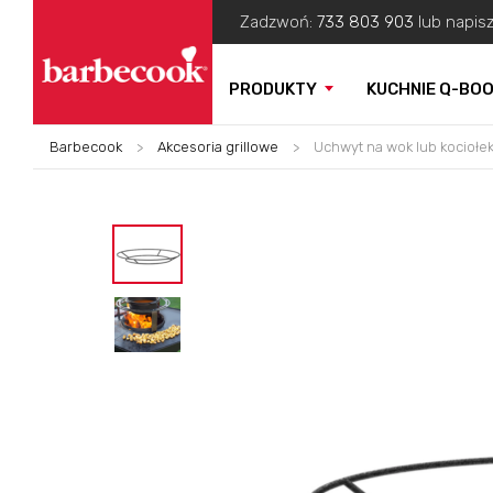
Zadzwoń:
733 803 903
lub napis
PRODUKTY
KUCHNIE Q-BO
Barbecook
>
Akcesoria grillowe
>
Uchwyt na wok lub kociołe