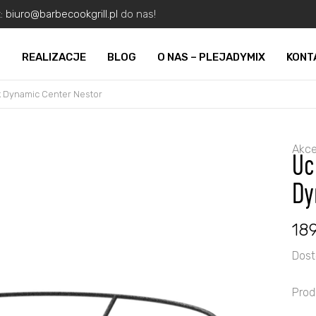
z:
biuro@barbecookgrill.pl
do nas!
O
REALIZACJE
BLOG
O NAS – PLEJADYMIX
KONT
k Dynamic Center Nestor
Akce
Uc
Dy
18
Dost
Prod