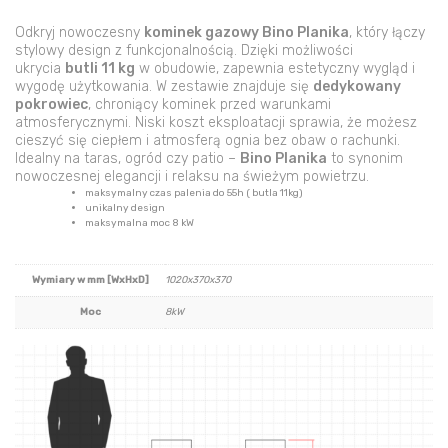
Odkryj nowoczesny
kominek gazowy Bino Planika
, który łączy
stylowy design z funkcjonalnością. Dzięki możliwości
ukrycia
butli 11 kg
w obudowie, zapewnia estetyczny wygląd i
wygodę użytkowania. W zestawie znajduje się
dedykowany
pokrowiec
, chroniący kominek przed warunkami
atmosferycznymi. Niski koszt eksploatacji sprawia, że możesz
cieszyć się ciepłem i atmosferą ognia bez obaw o rachunki.
Idealny na taras, ogród czy patio –
Bino Planika
to synonim
nowoczesnej elegancji i relaksu na świeżym powietrzu.
maksymalny czas palenia do 55h ( butla 11kg)
unikalny design
maksymalna moc 8 kW
Wymiary w mm [WxHxD]
1020x370x370
Moc
8kW