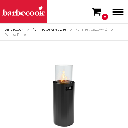
0
Barbecook
>
Kominki zewnętrzne
>
Kominek gazowy Bino
Planika Black