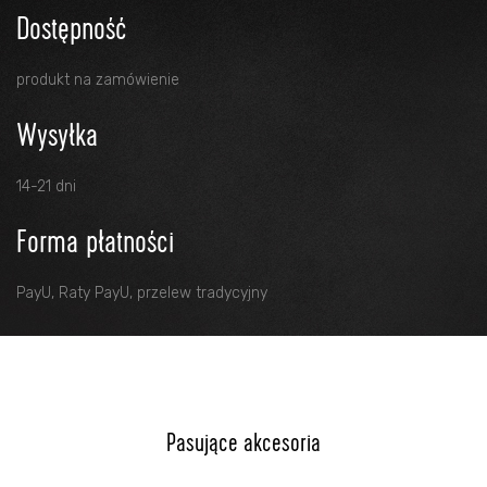
Dostępność
produkt na zamówienie
Wysyłka
14-21 dni
Forma płatności
PayU, Raty PayU, przelew tradycyjny
Pasujące akcesoria