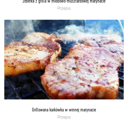
Żeberka z grilla w miodowo-musztardowej marynacie
Przepis
Grillowana karkówka w winnej marynacie
Przepis