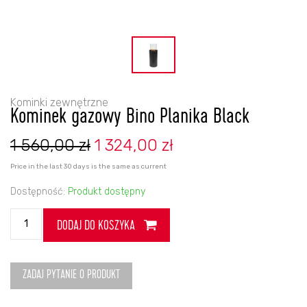
Kominki zewnętrzne
Kominek gazowy Bino Planika Black
Pierwotna
Aktualna
1 560,00
zł
1 324,00
zł
cena
cena
wynosiła:
wynosi:
Price in the last 30 days is the same as current
1
1
560,00 zł.
324,00 zł.
Dostępność:
Produkt dostępny
ilość
DODAJ DO KOSZYKA
Kominek
gazowy
Bino
Planika
ZADAJ PYTANIE O PRODUKT
Black