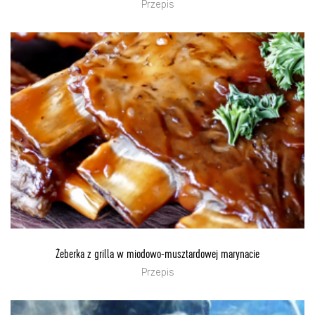
Przepis
Żeberka z grilla w miodowo-musztardowej marynacie
Przepis