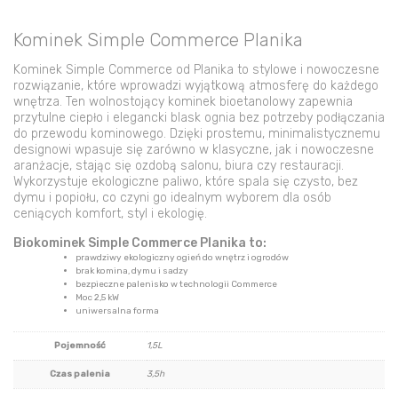
Kominek Simple Commerce Planika
Kominek Simple Commerce od Planika to stylowe i nowoczesne
rozwiązanie, które wprowadzi wyjątkową atmosferę do każdego
wnętrza. Ten wolnostojący kominek bioetanolowy zapewnia
przytulne ciepło i elegancki blask ognia bez potrzeby podłączania
do przewodu kominowego. Dzięki prostemu, minimalistycznemu
designowi wpasuje się zarówno w klasyczne, jak i nowoczesne
aranżacje, stając się ozdobą salonu, biura czy restauracji.
Wykorzystuje ekologiczne paliwo, które spala się czysto, bez
dymu i popiołu, co czyni go idealnym wyborem dla osób
ceniących komfort, styl i ekologię.
Biokominek Simple Commerce Planika to:
prawdziwy ekologiczny ogień do wnętrz i ogrodów
brak komina, dymu i sadzy
bezpieczne palenisko w technologii Commerce
Moc 2,5 kW
uniwersalna forma
Pojemność
1,5L
Czas palenia
3,5h