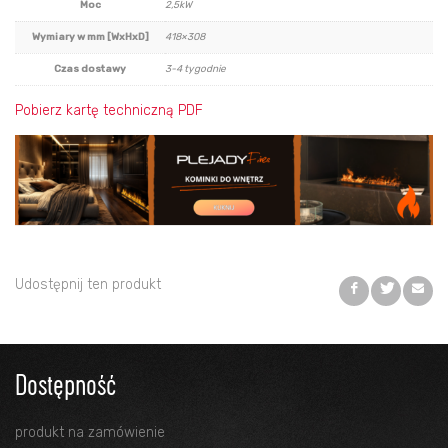
Moc
2,5kW
Wymiary w mm [WxHxD]
418×308
Czas dostawy
3-4 tygodnie
Pobierz kartę techniczną PDF
Udostępnij ten produkt
Dostępność
produkt na zamówienie