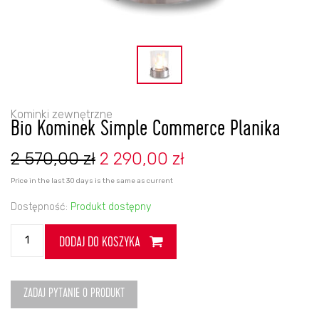
Kominki zewnętrzne
Bio Kominek Simple Commerce Planika
Pierwotna
Aktualna
2 570,00
zł
2 290,00
zł
cena
cena
wynosiła:
wynosi:
Price in the last 30 days is the same as current
2
2
570,00 zł.
290,00 zł.
Dostępność:
Produkt dostępny
ilość
DODAJ DO KOSZYKA
Bio
Kominek
Simple
Commerce
ZADAJ PYTANIE O PRODUKT
Planika