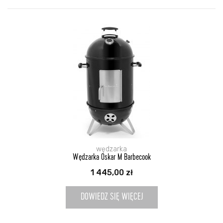
wędzarka
Wędzarka Oskar M Barbecook
1 445,00
zł
DOWIEDZ SIĘ WIĘCEJ