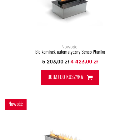
Nowości
Bio kominek automatyczny Senso Planika
Pierwotna
Aktualna
5 203,00
zł
4 423,00
zł
cena
cena
wynosiła:
wynosi:
5
4
DODAJ DO KOSZYKA
203,00 zł.
423,00 zł.