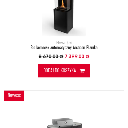
Nowości
Bio komniek automatyczny Arcticon Planika
Pierwotna
Aktualna
8 670,00
zł
7 399,00
zł
cena
cena
wynosiła:
wynosi:
8
7
DODAJ DO KOSZYKA
670,00 zł.
399,00 zł.