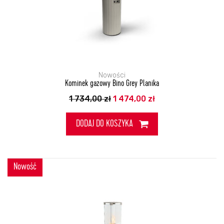
Nowości
Kominek gazowy Bino Grey Planika
Pierwotna
Aktualna
1 734,00
zł
1 474,00
zł
cena
cena
wynosiła:
wynosi:
1
1
DODAJ DO KOSZYKA
734,00 zł.
474,00 zł.