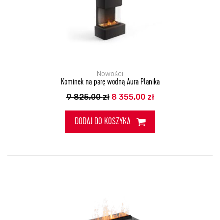
Nowości
Kominek na parę wodną Aura Planika
Pierwotna
Aktualna
9 825,00
zł
8 355,00
zł
cena
cena
wynosiła:
wynosi:
9
8
DODAJ DO KOSZYKA
825,00 zł.
355,00 zł.