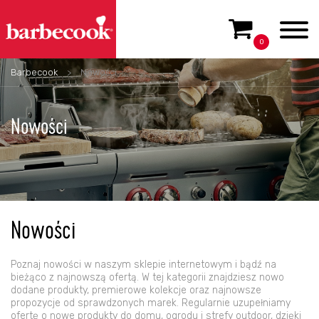
0
Barbecook
>
Nowości
Nowości
Nowości
Poznaj nowości w naszym sklepie internetowym i bądź na
bieżąco z najnowszą ofertą. W tej kategorii znajdziesz nowo
dodane produkty, premierowe kolekcje oraz najnowsze
propozycje od sprawdzonych marek. Regularnie uzupełniamy
ofertę o nowe produkty do domu, ogrodu i strefy outdoor, dzięki