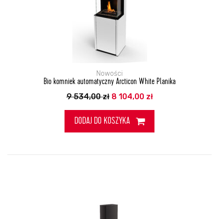
Nowości
Bio komniek automatyczny Arcticon White Planika
Pierwotna
Aktualna
9 534,00
zł
8 104,00
zł
cena
cena
wynosiła:
wynosi:
9
8
DODAJ DO KOSZYKA
534,00 zł.
104,00 zł.