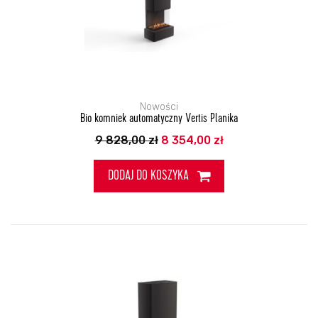
Nowości
Bio komniek automatyczny Vertis Planika
Pierwotna
Aktualna
9 828,00
zł
8 354,00
zł
cena
cena
wynosiła:
wynosi:
9
8
DODAJ DO KOSZYKA
828,00 zł.
354,00 zł.