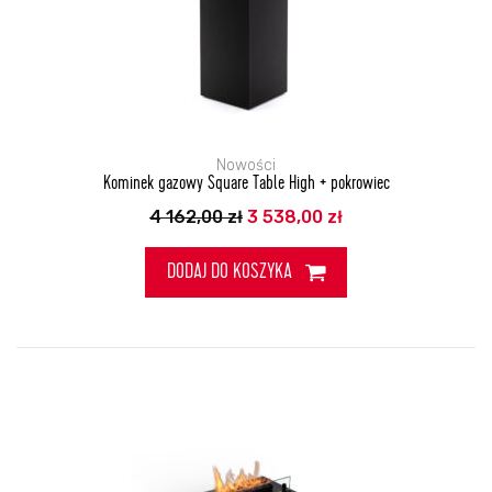
Nowości
Kominek gazowy Square Table High + pokrowiec
Pierwotna
Aktualna
4 162,00
zł
3 538,00
zł
cena
cena
wynosiła:
wynosi:
4
3
DODAJ DO KOSZYKA
162,00 zł.
538,00 zł.