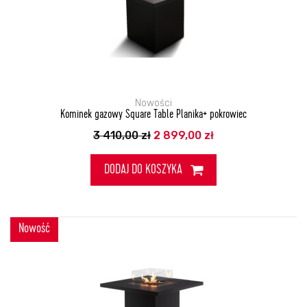
Nowości
Kominek gazowy Square Table Planika+ pokrowiec
Pierwotna
Aktualna
3 410,00
zł
2 899,00
zł
cena
cena
wynosiła:
wynosi:
3
2
DODAJ DO KOSZYKA
410,00 zł.
899,00 zł.