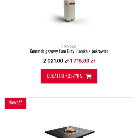
Nowości
Kominek gazowy Faro Grey Planika + pokrowiec
Pierwotna
Aktualna
2 021,00
zł
1 718,00
zł
cena
cena
wynosiła:
wynosi:
2
1
DODAJ DO KOSZYKA
021,00 zł.
718,00 zł.