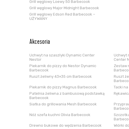
Grill węglowy Loewy 50 Barbecook
Grill węglowy Major Midnight Barbecook
Grill węglowy Edson Red Barbecook –
UŻYWANY
Akcesoria
Uchwyt na szaszłyki Dynamic Center
Uchwyt n
Nestor
Center 
Piekarnik do pizzy do Nestor Dynamic
Zestaw n
Barbecook
Barbeco
Ruszt żeliwny 43×35 cm Barbecook
Ruszt że
Barbeco
Piekarnik do pizzy Magnus Barbecook
Tacki na
Patelnia żeliwna z bambusową podstawką
Rękawica
Barbecook
Siatka do grillowania Mesh Barbecook
Przypraw
Barbeco
Nóż szefa kuchni Olivia Barbecook
Szczotka
Barbeco
Drewno bukowe do wędzenia Barbecook
Wiórki d