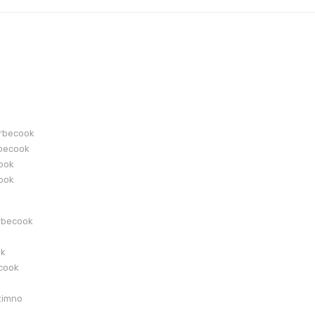
arbecook
becook
cook
cook
rbecook
ok
ecook
zimno