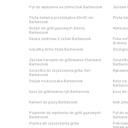
Pył do wędzenia na zimno buk Barbecook
Zestaw 
Płyta żeliwna prostokątna 43×35 cm
Płyta że
Barbecook
Rożen do grilli gazowych Siesta
Mata pod
Barbecook
Deska cedrowa 2 sztuki Barbecook
Folia oc
Brahma
Łopatka Army Style Barbecook
Szczypce
Zestaw narzędzi do grillowania Standard
Szczotka
Barbecook
Barbeco
Szczotka do czyszczenia grilla 3w1
Rękawice
Barbecook
Stojak na kurczaka Barbecook
Kosz na 
Barbeco
Kosz do grillowania ryb Barbecook
Kosz do 
Kamień do pizzy Barbecook
Wok żel
Pojemnik do wędzenia do grilli gazowych
Pył do w
Barbecook
Barbeco
Pianka do czyszczenia grilla
Pokrowie
PREMIUM