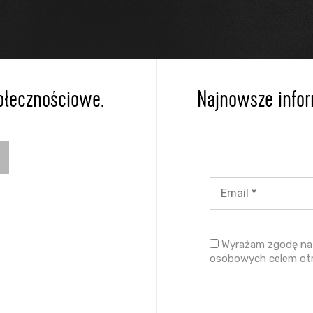
ołecznościowe.
Najnowsze inform
Wyrażam zgodę na 
osobowych celem ot