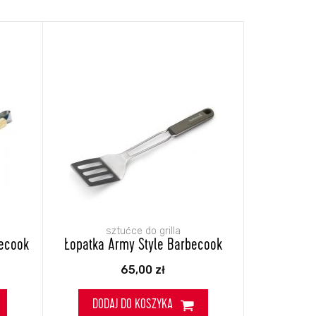
sztućce do grilla
becook
Łopatka Army Style Barbecook
65,00
zł
DODAJ DO KOSZYKA