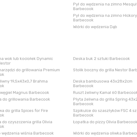
Pył do wędzenia na zimno Mesqui
Barbecook
Pył do wędzenia na zimno Hickory
Barbecook
Wiórki do wędzenia Dąb
a wok lub kociołek Dynamic
Deska buk 2 sztuki Barbecook
Nestor
arzędzi do grillowania Premium
Stolik boczny do grilla Nestor Ba
ok
liwny 19,5x43x0,7 Brahma
Deska bambusowa 43x28x2cm
ok
Barbecook
 węgiel Magnus Barbecook
Ruszt żeliwny Kamal 60 Barbecoo
 do grillowania Barbecook
Płyta żeliwna do grilla Spring 43x
Barbecook
a do grilla Spices for Fire
Szpikulce do szaszłyków FSC 4 sz
ok
Barbecook
 do czyszczenia grilla Olivia
Łopatka do pizzy Olivia Barbecoo
ok
o wędzenia wiśnia Barbecook
Wiórki do wędzenia oliwka Barbe