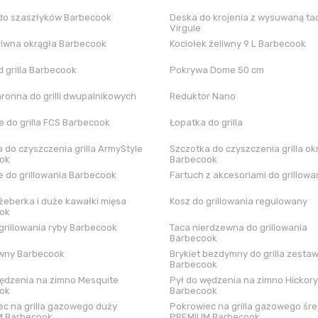
do szaszłyków Barbecook
Deska do krojenia z wysuwaną tac
Virgule
liwna okrągła Barbecook
Kociołek żeliwny 9 L Barbecook
 grilla Barbecook
Pokrywa Dome 50 cm
hronna do grilli dwupalnikowych
Reduktor Nano
 do grilla FCS Barbecook
Łopatka do grilla
 do czyszczenia grilla ArmyStyle
Szczotka do czyszczenia grilla ok
ok
Barbecook
 do grillowania Barbecook
Fartuch z akcesoriami do grillowa
żeberka i duże kawałki mięsa
Kosz do grillowania regulowany
ok
grillowania ryby Barbecook
Taca nierdzewna do grillowania
Barbecook
iwny Barbecook
Brykiet bezdymny do grilla zestaw
Barbecook
ędzenia na zimno Mesquite
Pył do wędzenia na zimno Hickory
ok
Barbecook
c na grilla gazowego duży
Pokrowiec na grilla gazowego śre
 Barbecook
PREMIUM Barbecook