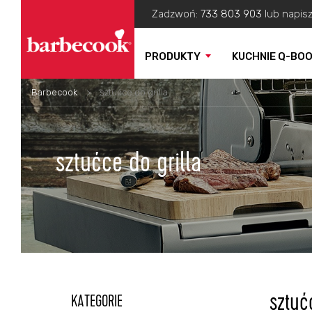
Zadzwoń:
733 803 903
lub napis
PRODUKTY
KUCHNIE Q-BO
Barbecook
>
sztućce do grilla
sztućce do grilla
sztuć
KATEGORIE