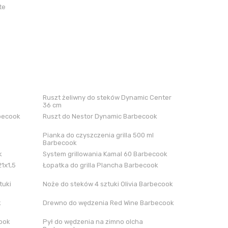
te
Ruszt żeliwny do steków Dynamic Center
36 cm
rbecook
Ruszt do Nestor Dynamic Barbecook
Pianka do czyszczenia grilla 500 ml
Barbecook
k
System grillowania Kamal 60 Barbecook
21x1,5
Łopatka do grilla Plancha Barbecook
tuki
Noże do steków 4 sztuki Olivia Barbecook
k
Drewno do wędzenia Red Wine Barbecook
cook
Pył do wędzenia na zimno olcha