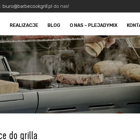
z:
biuro@barbecookgrill.pl
do nas!
O
REALIZACJE
BLOG
O NAS – PLEJADYMIX
KONT
ce do grilla