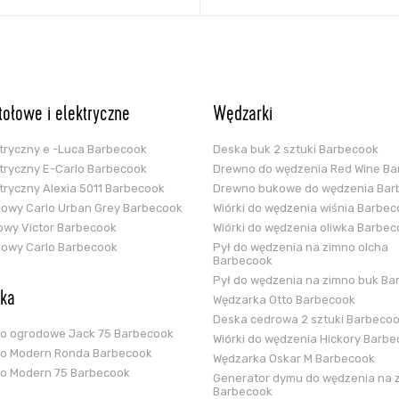
stołowe i elektryczne
Wędzarki
ektryczny e -Luca Barbecook
Deska buk 2 sztuki Barbecook
ektryczny E-Carlo Barbecook
Drewno do wędzenia Red Wine B
ektryczny Alexia 5011 Barbecook
Drewno bukowe do wędzenia Bar
glowy Carlo Urban Grey Barbecook
Wiórki do wędzenia wiśnia Barbe
zowy Victor Barbecook
Wiórki do wędzenia oliwka Barbe
glowy Carlo Barbecook
Pył do wędzenia na zimno olcha
Barbecook
Pył do wędzenia na zimno buk Ba
ska
Wędzarka Otto Barbecook
Deska cedrowa 2 sztuki Barbeco
ko ogrodowe Jack 75 Barbecook
Wiórki do wędzenia Hickory Barb
ko Modern Ronda Barbecook
Wędzarka Oskar M Barbecook
ko Modern 75 Barbecook
Generator dymu do wędzenia na 
Barbecook