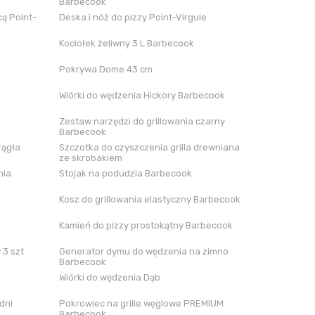
Barbecook
ą Point-
Deska i nóż do pizzy Point-Virgule
Kociołek żeliwny 3 L Barbecook
Pokrywa Dome 43 cm
Wiórki do wędzenia Hickory Barbecook
Zestaw narzędzi do grillowania czarny
Barbecook
rągła
Szczotka do czyszczenia grilla drewniana
ze skrobakiem
nia
Stojak na podudzia Barbecook
Kosz do grillowania elastyczny Barbecook
Kamień do pizzy prostokątny Barbecook
 3 szt
Generator dymu do wędzenia na zimno
Barbecook
Wiórki do wędzenia Dąb
dni
Pokrowiec na grille węglowe PREMIUM
Barbecook