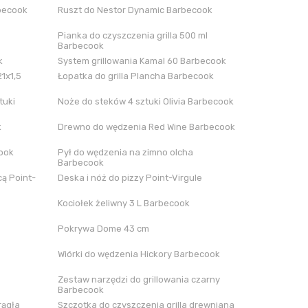
rbecook
Ruszt do Nestor Dynamic Barbecook
Pianka do czyszczenia grilla 500 ml
Barbecook
k
System grillowania Kamal 60 Barbecook
21x1,5
Łopatka do grilla Plancha Barbecook
tuki
Noże do steków 4 sztuki Olivia Barbecook
k
Drewno do wędzenia Red Wine Barbecook
cook
Pył do wędzenia na zimno olcha
Barbecook
ą Point-
Deska i nóż do pizzy Point-Virgule
Kociołek żeliwny 3 L Barbecook
Pokrywa Dome 43 cm
Wiórki do wędzenia Hickory Barbecook
Zestaw narzędzi do grillowania czarny
Barbecook
rągła
Szczotka do czyszczenia grilla drewniana