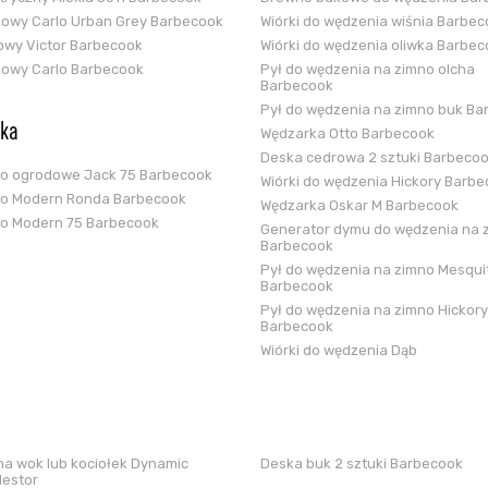
glowy Carlo Urban Grey Barbecook
Wiórki do wędzenia wiśnia Barbe
zowy Victor Barbecook
Wiórki do wędzenia oliwka Barbe
glowy Carlo Barbecook
Pył do wędzenia na zimno olcha
Barbecook
Pył do wędzenia na zimno buk Ba
ska
Wędzarka Otto Barbecook
Deska cedrowa 2 sztuki Barbeco
ko ogrodowe Jack 75 Barbecook
Wiórki do wędzenia Hickory Barb
ko Modern Ronda Barbecook
Wędzarka Oskar M Barbecook
ko Modern 75 Barbecook
Generator dymu do wędzenia na 
Barbecook
Pył do wędzenia na zimno Mesqui
Barbecook
Pył do wędzenia na zimno Hickory
Barbecook
Wiórki do wędzenia Dąb
a wok lub kociołek Dynamic
Deska buk 2 sztuki Barbecook
Nestor