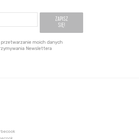
przetwarzanie moich danych
rzymywania Newslettera
arbecook
becook