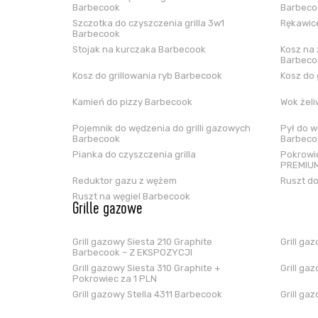
Barbecook
Barbeco
Szczotka do czyszczenia grilla 3w1
Rękawice
Barbecook
Stojak na kurczaka Barbecook
Kosz na 
Barbeco
Kosz do grillowania ryb Barbecook
Kosz do 
Kamień do pizzy Barbecook
Wok żel
Pojemnik do wędzenia do grilli gazowych
Pył do w
Barbecook
Barbeco
Pianka do czyszczenia grilla
Pokrowie
PREMIUM
Reduktor gazu z wężem
Ruszt do
Ruszt na węgiel Barbecook
Grille gazowe
Grill gazowy Siesta 210 Graphite
Grill ga
Barbecook – Z EKSPOZYCJI
Grill gazowy Siesta 310 Graphite +
Grill ga
Pokrowiec za 1 PLN
Grill gazowy Stella 4311 Barbecook
Grill ga