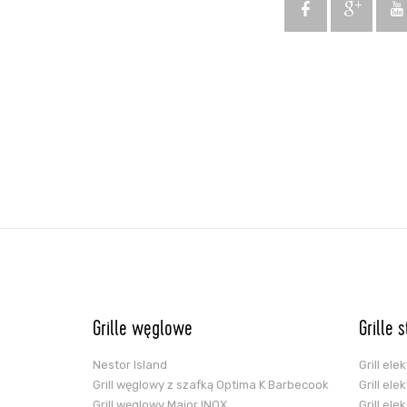
Grille węglowe
Grille 
Nestor Island
Grill el
Grill węglowy z szafką Optima K Barbecook
Grill el
Grill węglowy Major INOX
Grill el