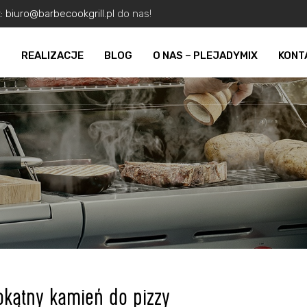
z:
biuro@barbecookgrill.pl
do nas!
O
REALIZACJE
BLOG
O NAS – PLEJADYMIX
KONT
okątny kamień do pizzy