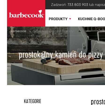
Zadzwoń:
733 803 903
lub napis
PRODUKTY
KUCHNIE Q-BO
Barbecook
>
prostokątny kamień do pizzy
prostokątny kamień do pizzy
prost
KATEGORIE