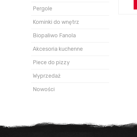
Pergole
Kominki do wnętrz
Biopaliwo Fanola
Akcesoria kuchenne
Piece do pizzy
Wyprzedaż
Nowości