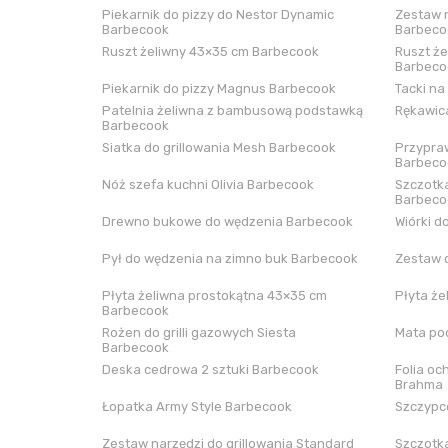
Piekarnik do pizzy do Nestor Dynamic
Zestaw n
Barbecook
Barbeco
Ruszt żeliwny 43×35 cm Barbecook
Ruszt że
Barbeco
Piekarnik do pizzy Magnus Barbecook
Tacki na
Patelnia żeliwna z bambusową podstawką
Rękawica
Barbecook
Siatka do grillowania Mesh Barbecook
Przypraw
Barbeco
Nóż szefa kuchni Olivia Barbecook
Szczotka
Barbeco
Drewno bukowe do wędzenia Barbecook
Wiórki d
Pył do wędzenia na zimno buk Barbecook
Zestaw 
Płyta żeliwna prostokątna 43×35 cm
Płyta że
Barbecook
Rożen do grilli gazowych Siesta
Mata pod
Barbecook
Deska cedrowa 2 sztuki Barbecook
Folia oc
Brahma
Łopatka Army Style Barbecook
Szczypce
Zestaw narzędzi do grillowania Standard
Szczotka