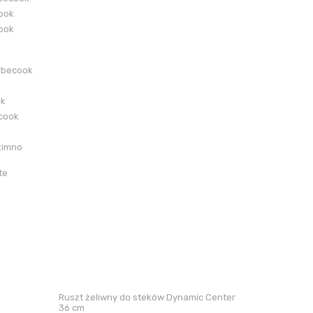
cook
cook
rbecook
ok
ecook
zimno
te
Ruszt żeliwny do steków Dynamic Center
36 cm