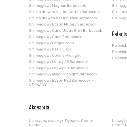
Grill węglowy Magnus Barbecook
Grill wę
Grill na drewno Nestor Corten Barbecook
Grill ga
Grill na drewno Nestor Black Barbecook
Grill wę
Grill węglowy Edson Military Barbecook
Grill węglowy Carlo Urban Grey Barbecook
Paleni
Grill węglowy Carlo Barbecook
Grill węglowy Largo Green
Palenis
Grill węglowy Basic Black
Palenis
Grill węglowy Optima Midnight
Palenis
Grill węglowy Loewy 45 Barbecook
Grill węglowy Loewy 50 Barbecook
Grill węglowy Major Midnight Barbecook
Grill węglowy Edson Red Barbecook –
UŻYWANY
Akcesoria
Uchwyt na szaszłyki Dynamic Center
Uchwyt n
Nestor
Center 