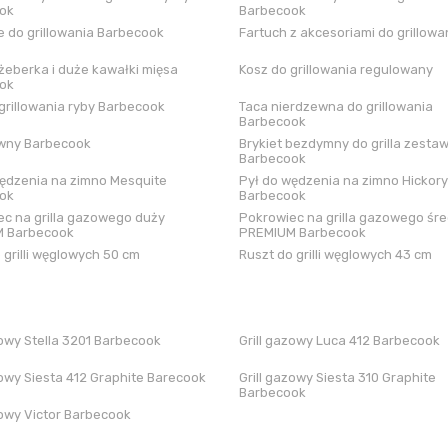
ok
Barbecook
 do grillowania Barbecook
Fartuch z akcesoriami do grillowa
żeberka i duże kawałki mięsa
Kosz do grillowania regulowany
ok
grillowania ryby Barbecook
Taca nierdzewna do grillowania
Barbecook
iwny Barbecook
Brykiet bezdymny do grilla zestaw
Barbecook
ędzenia na zimno Mesquite
Pył do wędzenia na zimno Hickory
ok
Barbecook
c na grilla gazowego duży
Pokrowiec na grilla gazowego śre
 Barbecook
PREMIUM Barbecook
 grilli węglowych 50 cm
Ruszt do grilli węglowych 43 cm
zowy Stella 3201 Barbecook
Grill gazowy Luca 412 Barbecook
zowy Siesta 412 Graphite Barecook
Grill gazowy Siesta 310 Graphite
Barbecook
zowy Victor Barbecook