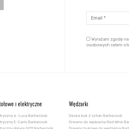
Wyrażam zgodę na 
osobowych celem ot
stołowe i elektryczne
Wędzarki
ektryczny e -Luca Barbecook
Deska buk 2 sztuki Barbecook
ektryczny E-Carlo Barbecook
Drewno do wędzenia Red Wine B
ektryczny Alexia 5011 Barbecook
Drewno bukowe do wędzenia Bar