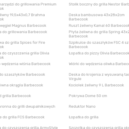
arzędzi do grillowania Premium
Stolik boczny do grilla Nestor Ba
ok
liwny 19,5x43x0,7 Brahma
Deska bambusowa 43x28x2cm
ok
Barbecook
 węgiel Magnus Barbecook
Ruszt żeliwny Kamal 60 Barbecoo
 do grillowania Barbecook
Płyta żeliwna do grilla Spring 43x
Barbecook
a do grilla Spices for Fire
Szpikulce do szaszłyków FSC 4 sz
ok
Barbecook
 do czyszczenia grilla Olivia
Łopatka do pizzy Olivia Barbecoo
ok
o wędzenia wiśnia Barbecook
Wiórki do wędzenia oliwka Barbe
do szaszłyków Barbecook
Deska do krojenia z wysuwaną tac
Virgule
liwna okrągła Barbecook
Kociołek żeliwny 9 L Barbecook
 grilla Barbecook
Pokrywa Dome 50 cm
hronna do grilli dwupalnikowych
Reduktor Nano
 do grilla FCS Barbecook
Łopatka do grilla
 do czyszczenia grilla ArmyStyle
Szczotka do czyszczenia grilla ok