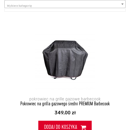
Wybierz kategorię
Wybierz kategorię
pokrowiec na grille gazowe barbecook
Pokrowiec na grilla gazowego średni PREMIUM Barbecook
349,00
zł
DODAJ DO KOSZYKA