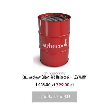
grill ogrodowy
Grill węglowy Edson Red Barbecook – UŻYWANY
Pierwotna
Aktualna
1 415,00
zł
799,00
zł
cena
cena
wynosiła:
wynosi:
1
799,00 zł.
DOWIEDZ SIĘ WIĘCEJ
415,00 zł.