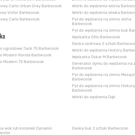
glowy Carlo Urban Grey Barbecook
Wiórki do wędzenia wiśnia Barbe
zowy Victor Barbecook
Wiórki do wędzenia oliwka Barbe
glowy Carlo Barbecook
Pył do wędzenia na zimno olcha
Barbecook
Pył do wędzenia na zimno buk Ba
ska
Wędzarka Otto Barbecook
Deska cedrowa 2 sztuki Barbeco
ko ogrodowe Jack 75 Barbecook
Wiórki do wędzenia Hickory Barb
ko Modern Ronda Barbecook
Wędzarka Oskar M Barbecook
ko Modern 75 Barbecook
Generator dymu do wędzenia na 
Barbecook
Pył do wędzenia na zimno Mesqui
Barbecook
Pył do wędzenia na zimno Hickory
Barbecook
Wiórki do wędzenia Dąb
a wok lub kociołek Dynamic
Deska buk 2 sztuki Barbecook
Nestor