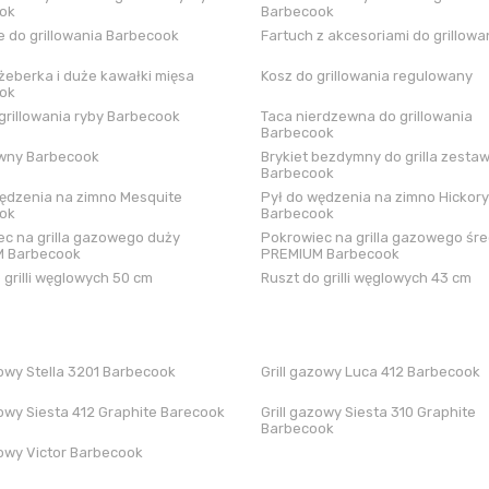
ok
Barbecook
 do grillowania Barbecook
Fartuch z akcesoriami do grillowa
żeberka i duże kawałki mięsa
Kosz do grillowania regulowany
ok
grillowania ryby Barbecook
Taca nierdzewna do grillowania
Barbecook
iwny Barbecook
Brykiet bezdymny do grilla zestaw
Barbecook
ędzenia na zimno Mesquite
Pył do wędzenia na zimno Hickory
ok
Barbecook
c na grilla gazowego duży
Pokrowiec na grilla gazowego śre
 Barbecook
PREMIUM Barbecook
 grilli węglowych 50 cm
Ruszt do grilli węglowych 43 cm
zowy Stella 3201 Barbecook
Grill gazowy Luca 412 Barbecook
zowy Siesta 412 Graphite Barecook
Grill gazowy Siesta 310 Graphite
Barbecook
zowy Victor Barbecook