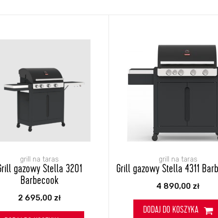
grill na taras
grill na taras
Grill gazowy Stella 3201
Grill gazowy Stella 4311 Ba
Barbecook
4 890,00
zł
2 695,00
zł
DODAJ DO KOSZYKA