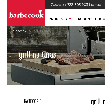
Zadzwoń:
733 803 903
lub napis
PRODUKTY
KUCHNIE Q-BO
Barbecook
>
grill na taras
grill na taras
grill 
KATEGORIE