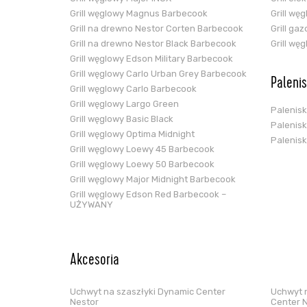
Grill węglowy Magnus Barbecook
Grill wę
Grill na drewno Nestor Corten Barbecook
Grill ga
Grill na drewno Nestor Black Barbecook
Grill wę
Grill węglowy Edson Military Barbecook
Grill węglowy Carlo Urban Grey Barbecook
Paleni
Grill węglowy Carlo Barbecook
Grill węglowy Largo Green
Palenis
Grill węglowy Basic Black
Palenis
Grill węglowy Optima Midnight
Palenis
Grill węglowy Loewy 45 Barbecook
Grill węglowy Loewy 50 Barbecook
Grill węglowy Major Midnight Barbecook
Grill węglowy Edson Red Barbecook –
UŻYWANY
Akcesoria
Uchwyt na szaszłyki Dynamic Center
Uchwyt n
Nestor
Center 