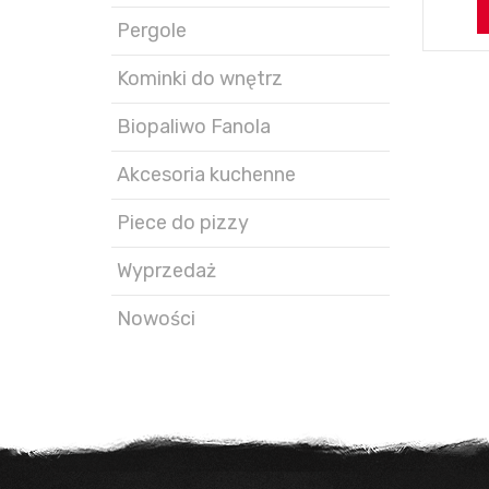
Pergole
Kominki do wnętrz
Biopaliwo Fanola
Akcesoria kuchenne
Piece do pizzy
Wyprzedaż
Nowości