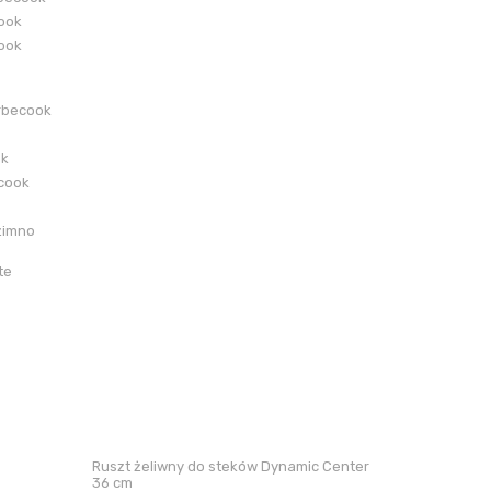
cook
cook
rbecook
ok
ecook
zimno
te
Ruszt żeliwny do steków Dynamic Center
36 cm