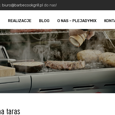
z:
biuro@barbecookgrill.pl
do nas!
O
REALIZACJE
BLOG
O NAS – PLEJADYMIX
KONT
na taras