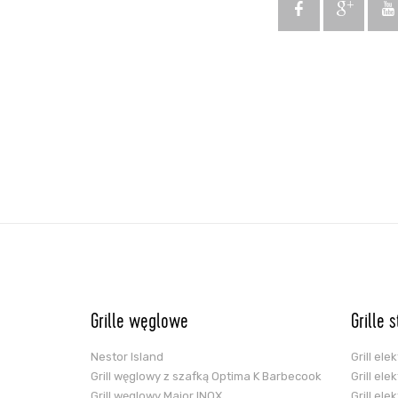
Grille węglowe
Grille 
Nestor Island
Grill el
Grill węglowy z szafką Optima K Barbecook
Grill el
Grill węglowy Major INOX
Grill el