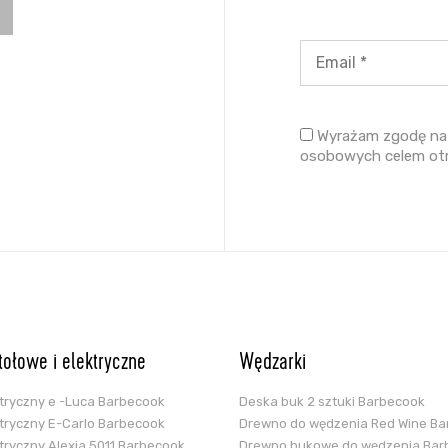
Wyrażam zgodę na 
osobowych celem ot
stołowe i elektryczne
Wędzarki
ektryczny e -Luca Barbecook
Deska buk 2 sztuki Barbecook
ektryczny E-Carlo Barbecook
Drewno do wędzenia Red Wine B
ektryczny Alexia 5011 Barbecook
Drewno bukowe do wędzenia Bar