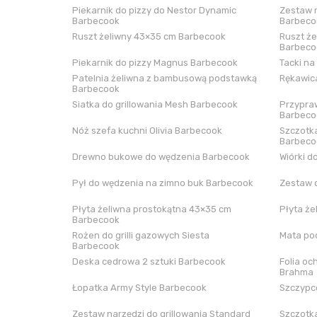
Piekarnik do pizzy do Nestor Dynamic
Zestaw n
Barbecook
Barbeco
Ruszt żeliwny 43×35 cm Barbecook
Ruszt że
Barbeco
Piekarnik do pizzy Magnus Barbecook
Tacki na
Patelnia żeliwna z bambusową podstawką
Rękawica
Barbecook
Siatka do grillowania Mesh Barbecook
Przypraw
Barbeco
Nóż szefa kuchni Olivia Barbecook
Szczotka
Barbeco
Drewno bukowe do wędzenia Barbecook
Wiórki d
Pył do wędzenia na zimno buk Barbecook
Zestaw 
Płyta żeliwna prostokątna 43×35 cm
Płyta że
Barbecook
Rożen do grilli gazowych Siesta
Mata pod
Barbecook
Deska cedrowa 2 sztuki Barbecook
Folia oc
Brahma
Łopatka Army Style Barbecook
Szczypce
Zestaw narzędzi do grillowania Standard
Szczotka