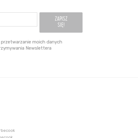
przetwarzanie moich danych
rzymywania Newslettera
arbecook
becook