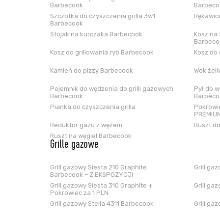
Barbecook
Barbeco
Szczotka do czyszczenia grilla 3w1
Rękawice
Barbecook
Stojak na kurczaka Barbecook
Kosz na 
Barbeco
Kosz do grillowania ryb Barbecook
Kosz do 
Kamień do pizzy Barbecook
Wok żel
Pojemnik do wędzenia do grilli gazowych
Pył do w
Barbecook
Barbeco
Pianka do czyszczenia grilla
Pokrowie
PREMIUM
Reduktor gazu z wężem
Ruszt do
Ruszt na węgiel Barbecook
Grille gazowe
Grill gazowy Siesta 210 Graphite
Grill ga
Barbecook – Z EKSPOZYCJI
Grill gazowy Siesta 310 Graphite +
Grill ga
Pokrowiec za 1 PLN
Grill gazowy Stella 4311 Barbecook
Grill ga