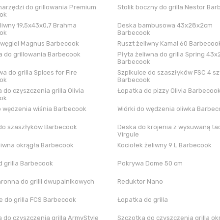
arzędzi do grillowania Premium
Stolik boczny do grilla Nestor Ba
ok
liwny 19,5x43x0,7 Brahma
Deska bambusowa 43x28x2cm
ok
Barbecook
 węgiel Magnus Barbecook
Ruszt żeliwny Kamal 60 Barbecoo
 do grillowania Barbecook
Płyta żeliwna do grilla Spring 43x
Barbecook
a do grilla Spices for Fire
Szpikulce do szaszłyków FSC 4 sz
ok
Barbecook
 do czyszczenia grilla Olivia
Łopatka do pizzy Olivia Barbecoo
ok
o wędzenia wiśnia Barbecook
Wiórki do wędzenia oliwka Barbe
do szaszłyków Barbecook
Deska do krojenia z wysuwaną tac
Virgule
liwna okrągła Barbecook
Kociołek żeliwny 9 L Barbecook
 grilla Barbecook
Pokrywa Dome 50 cm
hronna do grilli dwupalnikowych
Reduktor Nano
 do grilla FCS Barbecook
Łopatka do grilla
 do czyszczenia grilla ArmyStyle
Szczotka do czyszczenia grilla ok