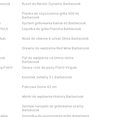
rbecook
Ruszt do Nestor Dynamic Barbecook
Pianka do czyszczenia grilla 500 ml
Barbecook
k
System grillowania Kamal 60 Barbecook
21x1,5
Łopatka do grilla Plancha Barbecook
tuki
Noże do steków 4 sztuki Olivia Barbecook
k
Drewno do wędzenia Red Wine Barbecook
cook
Pył do wędzenia na zimno olcha
Barbecook
ą Point-
Deska i nóż do pizzy Point-Virgule
Kociołek żeliwny 3 L Barbecook
Pokrywa Dome 43 cm
Wiórki do wędzenia Hickory Barbecook
Zestaw narzędzi do grillowania czarny
Barbecook
rągła
Szczotka do czyszczenia grilla drewniana