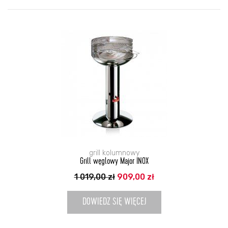
grill kolumnowy
Grill węglowy Major INOX
Pierwotna
Aktualna
1 019,00
zł
909,00
zł
cena
cena
wynosiła:
wynosi:
1
909,00 zł.
DOWIEDZ SIĘ WIĘCEJ
019,00 zł.