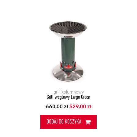
grill kolumnowy
Grill węglowy Largo Green
Pierwotna
Aktualna
660,00
zł
529,00
zł
cena
cena
wynosiła:
wynosi:
660,00 zł.
529,00 zł.
DODAJ DO KOSZYKA