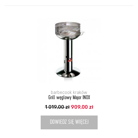
barbecook kraków
Grill węglowy Major INOX
Pierwotna
Aktualna
1 019,00
zł
909,00
zł
cena
cena
wynosiła:
wynosi:
1
909,00 zł.
DOWIEDZ SIĘ WIĘCEJ
019,00 zł.