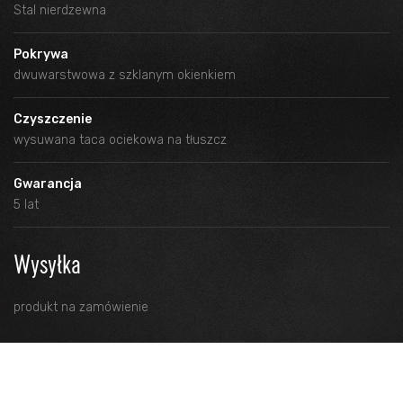
Stal nierdzewna
Pokrywa
dwuwarstwowa z szklanym okienkiem
Czyszczenie
wysuwana taca ociekowa na tłuszcz
Gwarancja
5 lat
Wysyłka
produkt na zamówienie