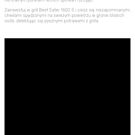
centralnym punktem letnich spotkań i przyjęć.
Zainwestuj w grill Beef Eater 1600 S i ciesz się niezapomnianymi
chwilami spędzonymi na świeżym powietrzu w gronie bliskich
osób, delektując się pysznymi potrawami z grilla.