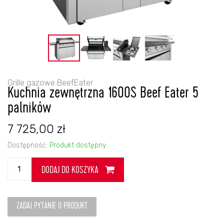
Grille gazowe BeefEater
Kuchnia zewnętrzna 1600S Beef Eater 5
palników
7 725,00
zł
Dostępność:
Produkt dostępny
ilość
DODAJ DO KOSZYKA
Kuchnia
zewnętrzna
1600S
Beef
ZADAJ PYTANIE O PRODUKT
Eater