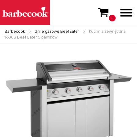
0
Barbecook
>
Grille gazowe BeefEater
>
Kuchnia zewnętrzna
1600S Beef Eater 5 palników