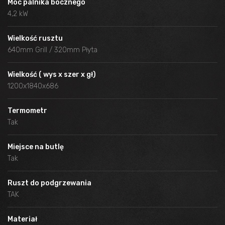
Moc palnika bocznego
4,2 kW
Wielkość rusztu
640mm Grill / 320mm Płyta
Wielkość ( wys x szer x gł)
1200x1840x686
Termometr
Tak
Miejsce na butlę
Tak
Ruszt do podgrzewania
TAK
Materiał