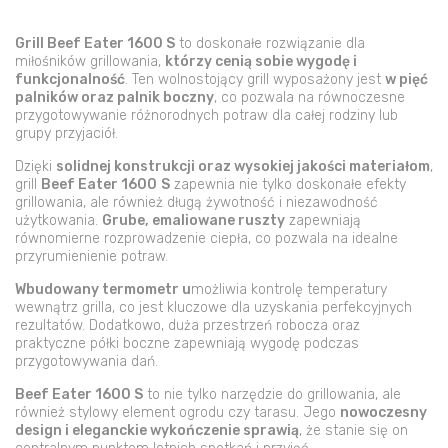
5
palników
Grill Beef Eater 1600 S
to doskonałe rozwiązanie dla
miłośników grillowania,
którzy cenią sobie wygodę i
funkcjonalność
. Ten wolnostojący grill wyposażony jest
w pięć
palników oraz palnik boczny
, co pozwala na równoczesne
przygotowywanie różnorodnych potraw dla całej rodziny lub
grupy przyjaciół.
Dzięki
solidnej konstrukcji oraz wysokiej jakości materiałom
,
grill
Beef Eater 1600
S
zapewnia nie tylko doskonałe efekty
grillowania, ale również długą żywotność i niezawodność
użytkowania.
Grube, emaliowane ruszty
zapewniają
równomierne rozprowadzenie ciepła, co pozwala na idealne
przyrumienienie potraw.
Wbudowany termometr u
możliwia kontrolę temperatury
wewnątrz grilla, co jest kluczowe dla uzyskania perfekcyjnych
rezultatów. Dodatkowo, duża przestrzeń robocza oraz
praktyczne półki boczne zapewniają wygodę podczas
przygotowywania dań.
Beef Eater 1600 S
to nie tylko narzędzie do grillowania, ale
również stylowy element ogrodu czy tarasu. Jego
nowoczesny
design i eleganckie wykończenie sprawią
, że stanie się on