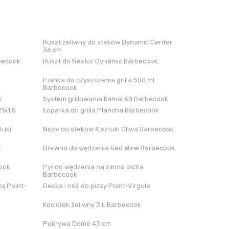
Ruszt żeliwny do steków Dynamic Center
36 cm
rbecook
Ruszt do Nestor Dynamic Barbecook
Pianka do czyszczenia grilla 500 ml
Barbecook
k
System grillowania Kamal 60 Barbecook
21x1,5
Łopatka do grilla Plancha Barbecook
tuki
Noże do steków 4 sztuki Olivia Barbecook
k
Drewno do wędzenia Red Wine Barbecook
cook
Pył do wędzenia na zimno olcha
Barbecook
ą Point-
Deska i nóż do pizzy Point-Virgule
Kociołek żeliwny 3 L Barbecook
Pokrywa Dome 43 cm