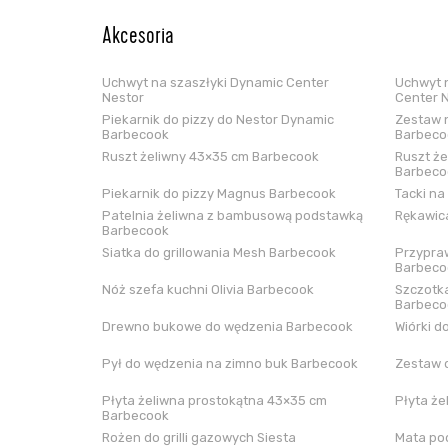
Akcesoria
Uchwyt na szaszłyki Dynamic Center
Uchwyt n
Nestor
Center 
Piekarnik do pizzy do Nestor Dynamic
Zestaw n
Barbecook
Barbeco
Ruszt żeliwny 43×35 cm Barbecook
Ruszt że
Barbeco
Piekarnik do pizzy Magnus Barbecook
Tacki na
Patelnia żeliwna z bambusową podstawką
Rękawica
Barbecook
Siatka do grillowania Mesh Barbecook
Przypraw
Barbeco
Nóż szefa kuchni Olivia Barbecook
Szczotka
Barbeco
Drewno bukowe do wędzenia Barbecook
Wiórki d
Pył do wędzenia na zimno buk Barbecook
Zestaw 
Płyta żeliwna prostokątna 43×35 cm
Płyta że
Barbecook
Rożen do grilli gazowych Siesta
Mata pod