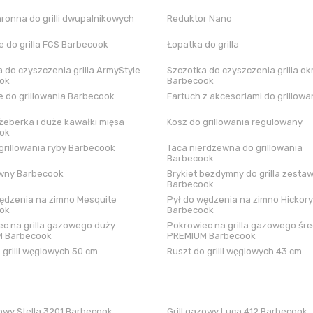
hronna do grilli dwupalnikowych
Reduktor Nano
 do grilla FCS Barbecook
Łopatka do grilla
 do czyszczenia grilla ArmyStyle
Szczotka do czyszczenia grilla ok
ok
Barbecook
 do grillowania Barbecook
Fartuch z akcesoriami do grillowa
żeberka i duże kawałki mięsa
Kosz do grillowania regulowany
ok
grillowania ryby Barbecook
Taca nierdzewna do grillowania
Barbecook
iwny Barbecook
Brykiet bezdymny do grilla zestaw
Barbecook
ędzenia na zimno Mesquite
Pył do wędzenia na zimno Hickory
ok
Barbecook
c na grilla gazowego duży
Pokrowiec na grilla gazowego śre
 Barbecook
PREMIUM Barbecook
 grilli węglowych 50 cm
Ruszt do grilli węglowych 43 cm
zowy Stella 3201 Barbecook
Grill gazowy Luca 412 Barbecook