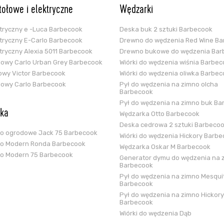
stołowe i elektryczne
Wędzarki
ektryczny e -Luca Barbecook
Deska buk 2 sztuki Barbecook
ektryczny E-Carlo Barbecook
Drewno do wędzenia Red Wine B
ektryczny Alexia 5011 Barbecook
Drewno bukowe do wędzenia Bar
glowy Carlo Urban Grey Barbecook
Wiórki do wędzenia wiśnia Barbe
zowy Victor Barbecook
Wiórki do wędzenia oliwka Barbe
glowy Carlo Barbecook
Pył do wędzenia na zimno olcha
Barbecook
Pył do wędzenia na zimno buk Ba
ska
Wędzarka Otto Barbecook
Deska cedrowa 2 sztuki Barbeco
ko ogrodowe Jack 75 Barbecook
Wiórki do wędzenia Hickory Barb
ko Modern Ronda Barbecook
Wędzarka Oskar M Barbecook
ko Modern 75 Barbecook
Generator dymu do wędzenia na 
Barbecook
Pył do wędzenia na zimno Mesqui
Barbecook
Pył do wędzenia na zimno Hickory
Barbecook
Wiórki do wędzenia Dąb