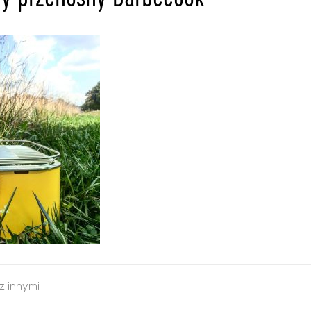
wy przenośny Barbecook
 z innymi