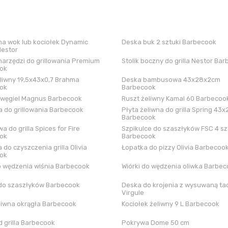
a wok lub kociołek Dynamic
Deska buk 2 sztuki Barbecook
Nestor
arzędzi do grillowania Premium
Stolik boczny do grilla Nestor Ba
ok
liwny 19,5x43x0,7 Brahma
Deska bambusowa 43x28x2cm
ok
Barbecook
 węgiel Magnus Barbecook
Ruszt żeliwny Kamal 60 Barbecoo
 do grillowania Barbecook
Płyta żeliwna do grilla Spring 43x
Barbecook
a do grilla Spices for Fire
Szpikulce do szaszłyków FSC 4 sz
ok
Barbecook
 do czyszczenia grilla Olivia
Łopatka do pizzy Olivia Barbecoo
ok
o wędzenia wiśnia Barbecook
Wiórki do wędzenia oliwka Barbe
do szaszłyków Barbecook
Deska do krojenia z wysuwaną tac
Virgule
liwna okrągła Barbecook
Kociołek żeliwny 9 L Barbecook
 grilla Barbecook
Pokrywa Dome 50 cm