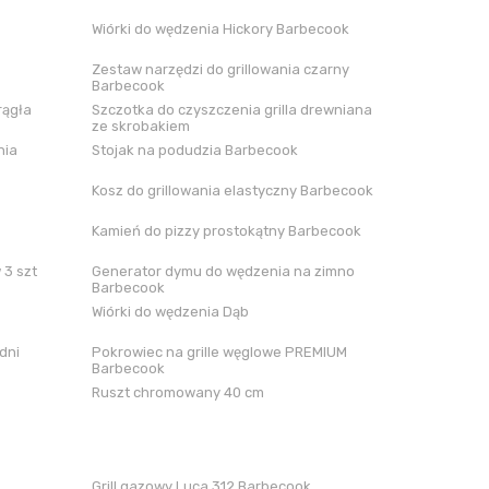
Wiórki do wędzenia Hickory Barbecook
Zestaw narzędzi do grillowania czarny
Barbecook
rągła
Szczotka do czyszczenia grilla drewniana
ze skrobakiem
nia
Stojak na podudzia Barbecook
Kosz do grillowania elastyczny Barbecook
Kamień do pizzy prostokątny Barbecook
 3 szt
Generator dymu do wędzenia na zimno
Barbecook
Wiórki do wędzenia Dąb
dni
Pokrowiec na grille węglowe PREMIUM
Barbecook
Ruszt chromowany 40 cm
Grill gazowy Luca 312 Barbecook