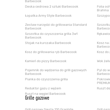
Barbecook
Deska cedrowa 2 sztuki Barbecook
Folia oc
Brahma
Łopatka Army Style Barbecook
Szczypce
Zestaw narzędzi do grillowania Standard
Szczotka
Barbecook
Barbeco
Szczotka do czyszczenia grilla 3w1
Rękawice
Barbecook
Stojak na kurczaka Barbecook
Kosz na 
Barbeco
Kosz do grillowania ryb Barbecook
Kosz do 
Kamień do pizzy Barbecook
Wok żel
Pojemnik do wędzenia do grilli gazowych
Pył do w
Barbecook
Barbeco
Pianka do czyszczenia grilla
Pokrowie
PREMIUM
Reduktor gazu z wężem
Ruszt do
Ruszt na węgiel Barbecook
Grille gazowe
Grill gazowy Siesta 210 Graphite
Grill ga