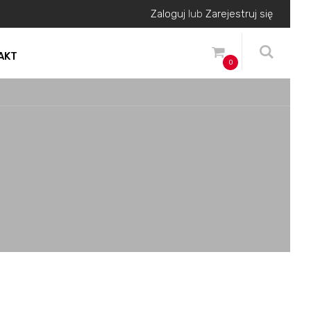
Zaloguj
lub
Zarejestruj się
AKT
0