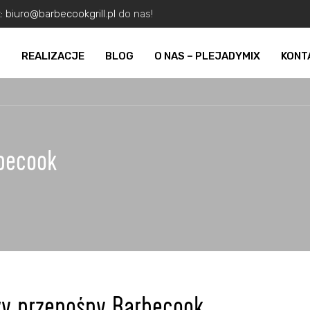
z:
biuro@barbecookgrill.pl
do nas!
O
REALIZACJE
BLOG
O NAS – PLEJADYMIX
KONT
rbecook