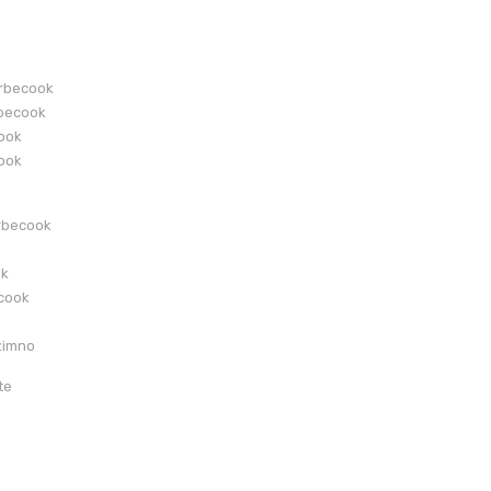
arbecook
becook
cook
cook
rbecook
ok
ecook
zimno
te