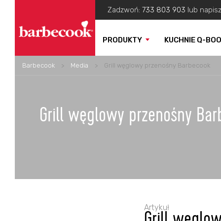
Zadzwoń:
733 803 903
lub napis
PRODUKTY
KUCHNIE Q-BO
Barbecook
>
Media
>
Grill węglowy przenośny Barbecook
Grill węglowy przenośny Ba
Artykuł