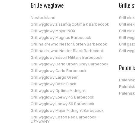
Grille węglowe
Grille 
Nestor Island
Grill el
Grill węglowy z szafką Optima K Barbecook
Grill el
Grill węglowy Major INOX
Grill el
Grill węglowy Magnus Barbecook
Grill wę
Grill na drewno Nestor Corten Barbecook
Grill ga
Grill na drewno Nestor Black Barbecook
Grill wę
Grill węglowy Edson Military Barbecook
Grill węglowy Carlo Urban Grey Barbecook
Paleni
Grill węglowy Carlo Barbecook
Grill węglowy Largo Green
Palenis
Grill węglowy Basic Black
Palenis
Grill węglowy Optima Midnight
Palenis
Grill węglowy Loewy 45 Barbecook
Grill węglowy Loewy 50 Barbecook
Grill węglowy Major Midnight Barbecook
Grill węglowy Edson Red Barbecook –
UŻYWANY