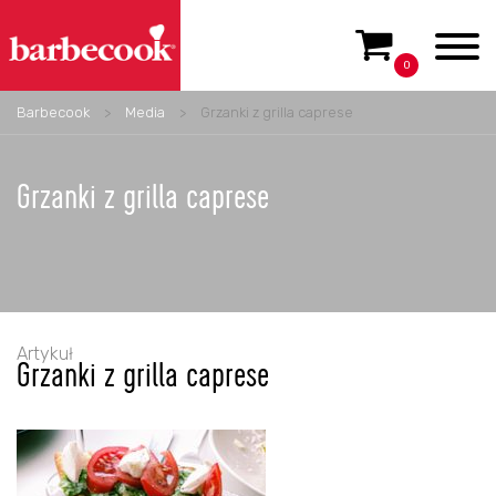
0
Barbecook
>
Media
>
Grzanki z grilla caprese
Grzanki z grilla caprese
Artykuł
Grzanki z grilla caprese