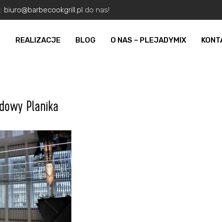
z:
biuro@barbecookgrill.pl
do nas!
O
REALIZACJE
BLOG
O NAS – PLEJADYMIX
KONT
dowy Planika