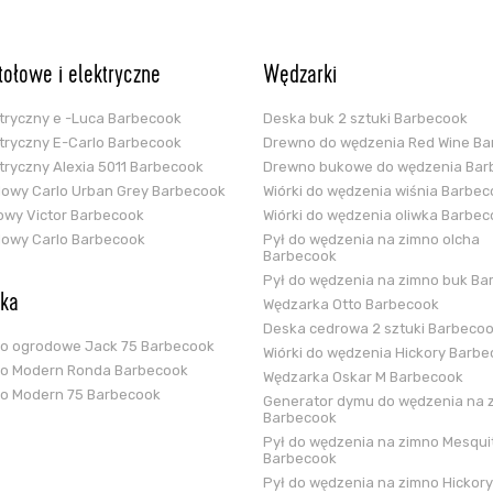
stołowe i elektryczne
Wędzarki
ektryczny e -Luca Barbecook
Deska buk 2 sztuki Barbecook
ektryczny E-Carlo Barbecook
Drewno do wędzenia Red Wine B
ektryczny Alexia 5011 Barbecook
Drewno bukowe do wędzenia Bar
glowy Carlo Urban Grey Barbecook
Wiórki do wędzenia wiśnia Barbe
zowy Victor Barbecook
Wiórki do wędzenia oliwka Barbe
glowy Carlo Barbecook
Pył do wędzenia na zimno olcha
Barbecook
Pył do wędzenia na zimno buk Ba
ska
Wędzarka Otto Barbecook
Deska cedrowa 2 sztuki Barbeco
ko ogrodowe Jack 75 Barbecook
Wiórki do wędzenia Hickory Barb
ko Modern Ronda Barbecook
Wędzarka Oskar M Barbecook
ko Modern 75 Barbecook
Generator dymu do wędzenia na 
Barbecook
Pył do wędzenia na zimno Mesqui
Barbecook
Pył do wędzenia na zimno Hickory