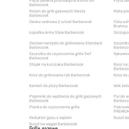
Płyta żeliwna prostokątna 43×35 cm
Płyta że
Barbecook
Rożen do grilli gazowych Siesta
Mata pod
Barbecook
Deska cedrowa 2 sztuki Barbecook
Folia oc
Brahma
Łopatka Army Style Barbecook
Szczypce
Zestaw narzędzi do grillowania Standard
Szczotka
Barbecook
Barbeco
Szczotka do czyszczenia grilla 3w1
Rękawice
Barbecook
Stojak na kurczaka Barbecook
Kosz na 
Barbeco
Kosz do grillowania ryb Barbecook
Kosz do 
Kamień do pizzy Barbecook
Wok żel
Pojemnik do wędzenia do grilli gazowych
Pył do w
Barbecook
Barbeco
Pianka do czyszczenia grilla
Pokrowie
PREMIUM
Reduktor gazu z wężem
Ruszt do
Ruszt na węgiel Barbecook