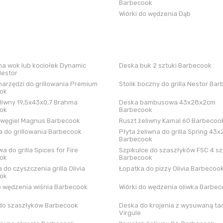
Barbecook
Wiórki do wędzenia Dąb
a wok lub kociołek Dynamic
Deska buk 2 sztuki Barbecook
Nestor
arzędzi do grillowania Premium
Stolik boczny do grilla Nestor Ba
ok
liwny 19,5x43x0,7 Brahma
Deska bambusowa 43x28x2cm
ok
Barbecook
 węgiel Magnus Barbecook
Ruszt żeliwny Kamal 60 Barbecoo
 do grillowania Barbecook
Płyta żeliwna do grilla Spring 43x
Barbecook
a do grilla Spices for Fire
Szpikulce do szaszłyków FSC 4 sz
ok
Barbecook
 do czyszczenia grilla Olivia
Łopatka do pizzy Olivia Barbecoo
ok
o wędzenia wiśnia Barbecook
Wiórki do wędzenia oliwka Barbe
do szaszłyków Barbecook
Deska do krojenia z wysuwaną tac
Virgule