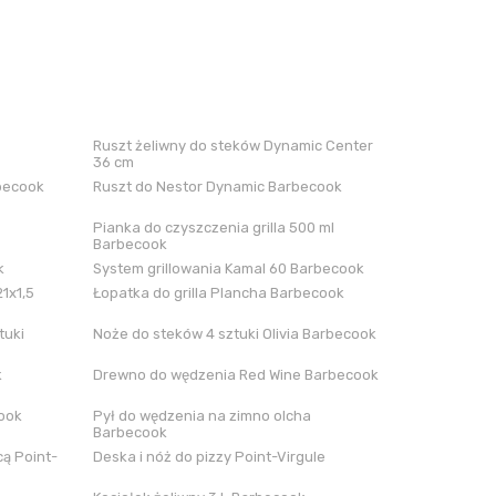
Ruszt żeliwny do steków Dynamic Center
36 cm
rbecook
Ruszt do Nestor Dynamic Barbecook
Pianka do czyszczenia grilla 500 ml
Barbecook
k
System grillowania Kamal 60 Barbecook
21x1,5
Łopatka do grilla Plancha Barbecook
tuki
Noże do steków 4 sztuki Olivia Barbecook
k
Drewno do wędzenia Red Wine Barbecook
cook
Pył do wędzenia na zimno olcha
Barbecook
ą Point-
Deska i nóż do pizzy Point-Virgule