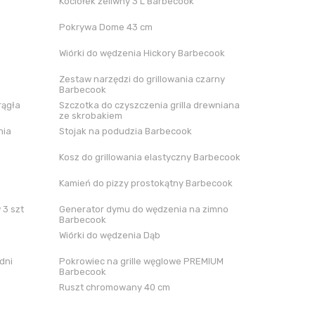
Kociołek żeliwny 3 L Barbecook
Pokrywa Dome 43 cm
Wiórki do wędzenia Hickory Barbecook
Zestaw narzędzi do grillowania czarny
Barbecook
rągła
Szczotka do czyszczenia grilla drewniana
ze skrobakiem
nia
Stojak na podudzia Barbecook
Kosz do grillowania elastyczny Barbecook
Kamień do pizzy prostokątny Barbecook
 3 szt
Generator dymu do wędzenia na zimno
Barbecook
Wiórki do wędzenia Dąb
dni
Pokrowiec na grille węglowe PREMIUM
Barbecook
Ruszt chromowany 40 cm