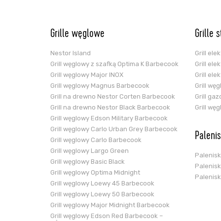
Grille węglowe
Grille 
Nestor Island
Grill el
Grill węglowy z szafką Optima K Barbecook
Grill el
Grill węglowy Major INOX
Grill el
Grill węglowy Magnus Barbecook
Grill wę
Grill na drewno Nestor Corten Barbecook
Grill ga
Grill na drewno Nestor Black Barbecook
Grill wę
Grill węglowy Edson Military Barbecook
Grill węglowy Carlo Urban Grey Barbecook
Paleni
Grill węglowy Carlo Barbecook
Grill węglowy Largo Green
Palenis
Grill węglowy Basic Black
Palenis
Grill węglowy Optima Midnight
Palenis
Grill węglowy Loewy 45 Barbecook
Grill węglowy Loewy 50 Barbecook
Grill węglowy Major Midnight Barbecook
Grill węglowy Edson Red Barbecook –