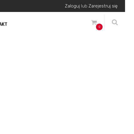
Zaloguj
lub
Zarejestruj się
AKT
0