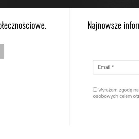
ołecznościowe.
Najnowsze inform
Wyrażam zgodę na 
osobowych celem ot