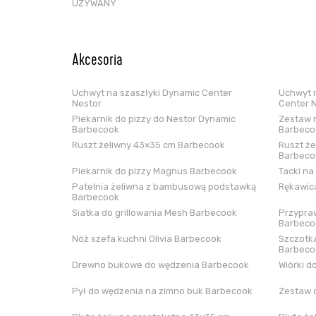
UŻYWANY
Akcesoria
Uchwyt na szaszłyki Dynamic Center
Uchwyt n
Nestor
Center 
Piekarnik do pizzy do Nestor Dynamic
Zestaw n
Barbecook
Barbeco
Ruszt żeliwny 43×35 cm Barbecook
Ruszt że
Barbeco
Piekarnik do pizzy Magnus Barbecook
Tacki na
Patelnia żeliwna z bambusową podstawką
Rękawica
Barbecook
Siatka do grillowania Mesh Barbecook
Przypraw
Barbeco
Nóż szefa kuchni Olivia Barbecook
Szczotka
Barbeco
Drewno bukowe do wędzenia Barbecook
Wiórki d
Pył do wędzenia na zimno buk Barbecook
Zestaw 