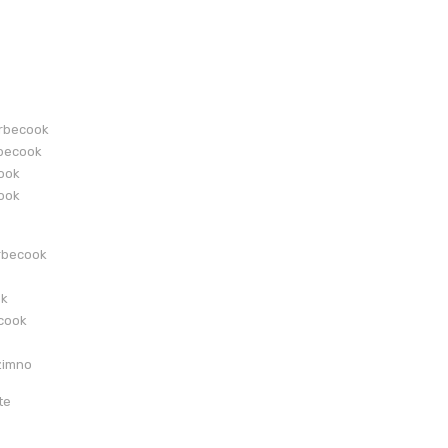
arbecook
becook
cook
cook
rbecook
ok
ecook
zimno
te