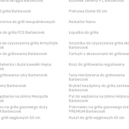
liwna okrągła Barbecook
Kociołek żeliwny 9 L Barbecook
 grilla Barbecook
Pokrywa Dome 50 cm
hronna do grilli dwupalnikowych
Reduktor Nano
 do grilla FCS Barbecook
Łopatka do grilla
 do czyszczenia grilla ArmyStyle
Szczotka do czyszczenia grilla ok
ok
Barbecook
 do grillowania Barbecook
Fartuch z akcesoriami do grillowa
żeberka i duże kawałki mięsa
Kosz do grillowania regulowany
ok
grillowania ryby Barbecook
Taca nierdzewna do grillowania
Barbecook
iwny Barbecook
Brykiet bezdymny do grilla zestaw
Barbecook
ędzenia na zimno Mesquite
Pył do wędzenia na zimno Hickory
ok
Barbecook
c na grilla gazowego duży
Pokrowiec na grilla gazowego śre
 Barbecook
PREMIUM Barbecook
 grilli węglowych 50 cm
Ruszt do grilli węglowych 43 cm