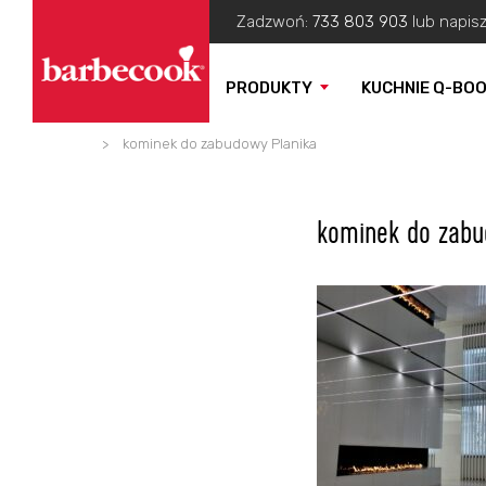
Zadzwoń:
733 803 903
lub napis
PRODUKTY
KUCHNIE Q-BO
Barbecook
>
kominek do zabudowy Planika
kominek do zabu