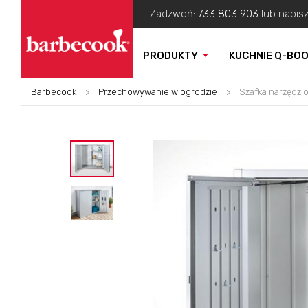
Zadzwoń:
733 803 903
lub napis
PRODUKTY
KUCHNIE Q-BO
Barbecook
>
Przechowywanie w ogrodzie
>
Szafka narzędzi