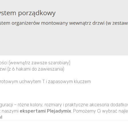
ści (wewnątrz zawsze szarobiały)
wi (z 6 hakami do zawieszania)
 obrotowym uchwytem T i zapasowym kluczem
guracji – różne kolory, rozmiary i praktyczne akcesoria dodatk
z naszymi
ekspertami Plejadymix
. Pomożemy Ci wybrać najle
!