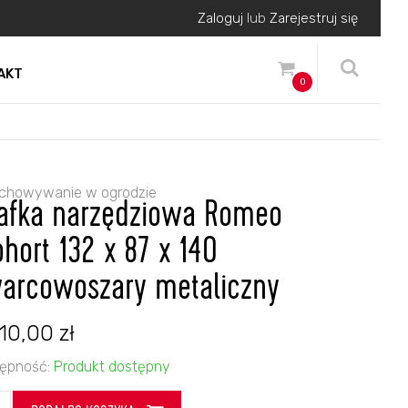
Zaloguj
lub
Zarejestruj się
AKT
0
chowywanie w ogrodzie
afka narzędziowa Romeo
ohort 132 x 87 x 140
arcowoszary metaliczny
610,00
zł
ępność:
Produkt dostępny