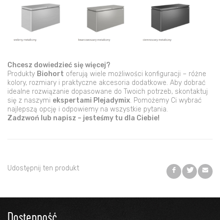
Chcesz dowiedzieć się więcej?
Produkty
Biohort
oferują wiele możliwości konfiguracji – różne
kolory, rozmiary i praktyczne akcesoria dodatkowe. Aby dobrać
idealne rozwiązanie dopasowane do Twoich potrzeb, skontaktuj
się z naszymi
ekspertami Plejadymix
. Pomożemy Ci wybrać
najlepszą opcję i odpowiemy na wszystkie pytania.
Zadzwoń lub napisz – jesteśmy tu dla Ciebie!
Udostępnij ten produkt
Dostępność