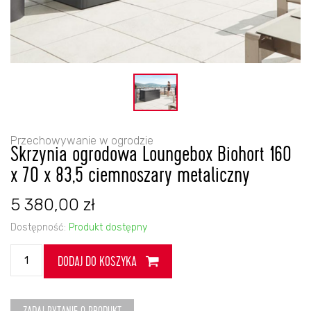
Przechowywanie w ogrodzie
Skrzynia ogrodowa Loungebox Biohort 160
x 70 x 83,5 ciemnoszary metaliczny
5 380,00
zł
Dostępność:
Produkt dostępny
ilość
DODAJ DO KOSZYKA
Skrzynia
ogrodowa
Loungebox