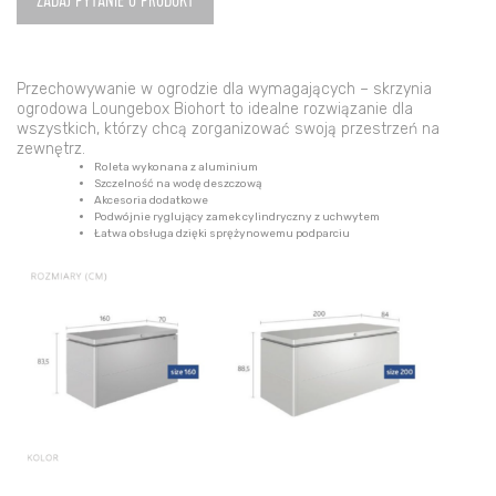
Biohort
ZADAJ PYTANIE O PRODUKT
160
x
70
Przechowywanie w ogrodzie dla wymagających – skrzynia
x
ogrodowa Loungebox Biohort to idealne rozwiązanie dla
83,5
wszystkich, którzy chcą zorganizować swoją przestrzeń na
ciemnoszary
zewnętrz.
Roleta wykonana z aluminium
metaliczny
Szczelność na wodę deszczową
Akcesoria dodatkowe
Podwójnie ryglujący zamek cylindryczny z uchwytem
Łatwa obsługa dzięki sprężynowemu podparciu