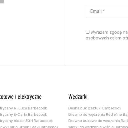
Wyrażam zgodę na 
osobowych celem ot
stołowe i elektryczne
Wędzarki
ektryczny e -Luca Barbecook
Deska buk 2 sztuki Barbecook
ektryczny E-Carlo Barbecook
Drewno do wędzenia Red Wine B
ektryczny Alexia 5011 Barbecook
Drewno bukowe do wędzenia Bar
glowy Carlo Urban Grey Barbecook
Wiórki do wędzenia wiśnia Barbe