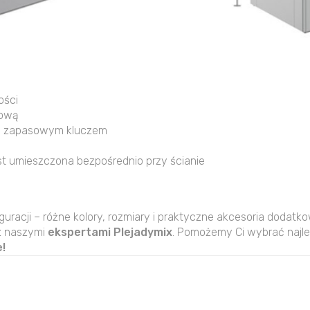
ości
zową
m i zapasowym kluczem
t umieszczona bezpośrednio przy ścianie
guracji – różne kolory, rozmiary i praktyczne akcesoria dodatk
z naszymi
ekspertami Plejadymix
. Pomożemy Ci wybrać najle
!