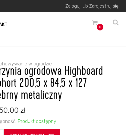
Zaloguj
lub
Zarejestruj się
AKT
0
chowywanie w ogrodzie
rzynia ogrodowa Highboard
ohort 200,5 x 84,5 x 127
ebrny metaliczny
750,00
zł
ępność:
Produkt dostępny