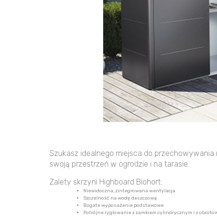
Szukasz idealnego miejsca do przechowywania n
swoją przestrzeń w ogrodzie i na tarasie.
Zalety skrzyni Highboard Biohort:
Niewidoczna, zintegrowana wentylacja
Szczelność na wodę deszczową
Bogate wyposażenie podstawowe
Potrójne ryglowanie z zamkiem cylindrycznym i z obro