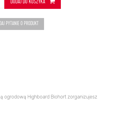
DODAJ DO KOSZYKA
nia
dowa
board
DAJ PYTANIE O PRODUKT
ort
5
rny
liczny
ią ogrodową Highboard Biohort zorganizujesz