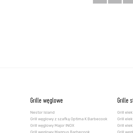
Grille węglowe
Grille 
Nestor Island
Grill el
Grill węglowy z szafką Optima K Barbecook
Grill el
Grill węglowy Major INOX
Grill el
Grill węglowy Magnus Barbecook
Grill wę