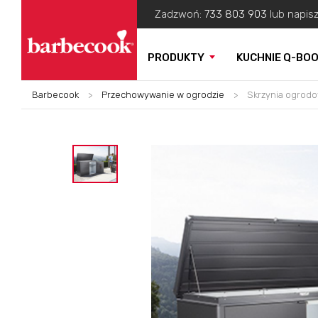
Zadzwoń:
733 803 903
lub napis
PRODUKTY
KUCHNIE Q-BO
Barbecook
>
Przechowywanie w ogrodzie
>
Skrzynia ogrodo