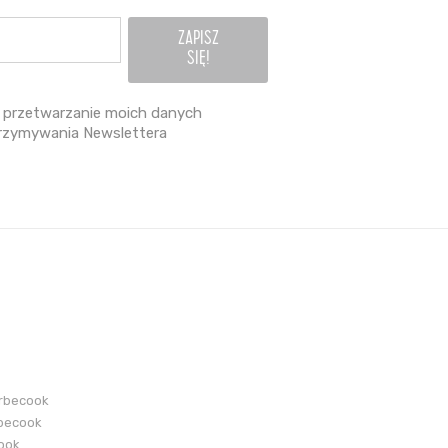
przetwarzanie moich danych
rzymywania Newslettera
arbecook
becook
cook