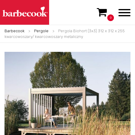
0
Barbecook
>
Pergole
>
Pergola Biohort (3x3) 312 x 312 x 255
kwarcowoszary/ kwarcowoszary metaliczny