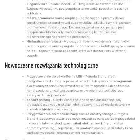
eleganckimi słupkami konstrukcji. Dzięki temu deszcz nie zakłóci
Twojego wypoczynku pod pergolą, a teren wokół pozostanie suchy i
schludny.
Niższe promieniowanie cieplne
– Zastosowanie przemyślanej
konstrukcji oraz warstwowej budowy żaluzji skutkuje zmniejszeniem
promieniowania cieplnego. To oznacza, że latem pod pergolą jest
przyjemnie chłodno, a Ty możesz cieszyć się komfortem bez
niepotrzebnego nagrzewania przestrzeni.
Minimalizacja hałasu
– Wykorzystanie innowacyjnych materiałów i
technologii sprawia, że pergola Biohort znacznie redukuje wytwarzanie
hałasu, zapewniając ciszę i spokój w trakcie deszczu czy wietrznej
pogody.
Nowoczesne rozwiązania technologiczne
Przygotowanie do oświetlenia LED
– Pergola Biohort jest
przygotowana do instalacji oświetlenia LED, dzięki czemu w mgnieniu
oka stworzysz przytulną atmosferę w Twoim ogrodzie lub na tarasie.
Kanał z osłoną umożliwia bezpieczne ukrycie instalacji, dbając o
estetykę i funkcjonalność.
Kanał z osłoną
– Ukryty kanał z osłoną to doskonała opcja, aby
prowadzić przewody instalacji elektrycznych lub oświetleniowych w
sposób schludny i bezpieczny.
Przygotowanie do modernizacji silnika elektrycznego
– Pergola
Biohort jest przygotowana do modernizacji, co oznacza, że w przyszłości
możesz ją łatwo rozbudować o silnik elektryczny, który umożliwi
automatyczną regulację żaluzji. To komfortowa opcja, jeśli zależy Ci na
większej wygodzie i nowoczesnych rozwiązaniach.