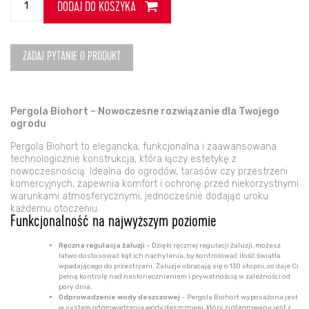
DODAJ DO KOSZYKA
Pergola
Biohort
(3x3)
312
ZADAJ PYTANIE O PRODUKT
x
312
x
Pergola Biohort – Nowoczesne rozwiązanie dla Twojego
255
ogrodu
kwarcowoszary/
Pergola Biohort to elegancka, funkcjonalna i zaawansowana
kwarcowoszary
technologicznie konstrukcja, która łączy estetykę z
metaliczny
nowoczesnością. Idealna do ogrodów, tarasów czy przestrzeni
komercyjnych, zapewnia komfort i ochronę przed niekorzystnymi
warunkami atmosferycznymi, jednocześnie dodając uroku
każdemu otoczeniu.
Funkcjonalność na najwyższym poziomie
Ręczna regulacja żaluzji
– Dzięki ręcznej regulacji żaluzji, możesz
łatwo dostosować kąt ich nachylenia, by kontrolować ilość światła
wpadającego do przestrzeni. Żaluzje obracają się o 130 stopni, co daje Ci
pełną kontrolę nad nasłonecznieniem i prywatnością w zależności od
pory dnia.
Odprowadzenie wody deszczowej
– Pergola Biohort wyposażona jest
w system odprowadzania wody deszczowej, który zintegrowany jest z