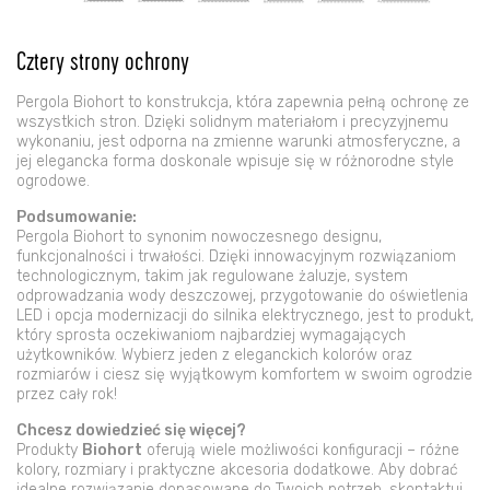
Cztery strony ochrony
Pergola Biohort to konstrukcja, która zapewnia pełną ochronę ze
wszystkich stron. Dzięki solidnym materiałom i precyzyjnemu
wykonaniu, jest odporna na zmienne warunki atmosferyczne, a
jej elegancka forma doskonale wpisuje się w różnorodne style
ogrodowe.
Podsumowanie:
Pergola Biohort to synonim nowoczesnego designu,
funkcjonalności i trwałości. Dzięki innowacyjnym rozwiązaniom
technologicznym, takim jak regulowane żaluzje, system
odprowadzania wody deszczowej, przygotowanie do oświetlenia
LED i opcja modernizacji do silnika elektrycznego, jest to produkt,
który sprosta oczekiwaniom najbardziej wymagających
użytkowników. Wybierz jeden z eleganckich kolorów oraz
rozmiarów i ciesz się wyjątkowym komfortem w swoim ogrodzie
przez cały rok!
Chcesz dowiedzieć się więcej?
Produkty
Biohort
oferują wiele możliwości konfiguracji – różne
kolory, rozmiary i praktyczne akcesoria dodatkowe. Aby dobrać
idealne rozwiązanie dopasowane do Twoich potrzeb, skontaktuj