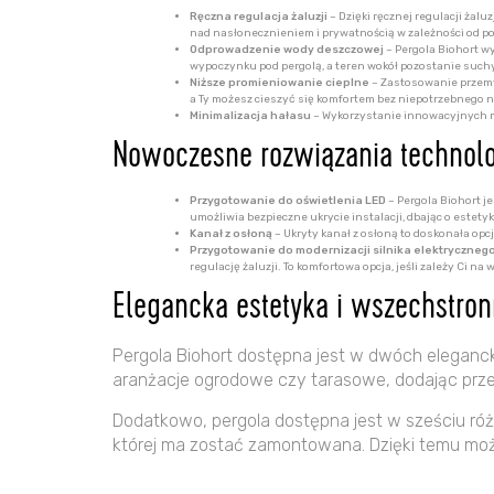
Ręczna regulacja żaluzji
– Dzięki ręcznej regulacji żalu
nad nasłonecznieniem i prywatnością w zależności od po
Odprowadzenie wody deszczowej
– Pergola Biohort w
wypoczynku pod pergolą, a teren wokół pozostanie suchy
Niższe promieniowanie cieplne
– Zastosowanie przemyś
a Ty możesz cieszyć się komfortem bez niepotrzebnego 
Minimalizacja hałasu
– Wykorzystanie innowacyjnych mat
Nowoczesne rozwiązania technol
Przygotowanie do oświetlenia LED
– Pergola Biohort j
umożliwia bezpieczne ukrycie instalacji, dbając o estety
Kanał z osłoną
– Ukryty kanał z osłoną to doskonała opc
Przygotowanie do modernizacji silnika elektryczneg
regulację żaluzji. To komfortowa opcja, jeśli zależy Ci 
Elegancka estetyka i wszechstro
Pergola Biohort dostępna jest w dwóch eleganck
aranżacje ogrodowe czy tarasowe, dodając prze
Dodatkowo, pergola dostępna jest w sześciu róż
której ma zostać zamontowana. Dzięki temu moż