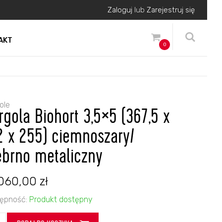
Zaloguj
lub
Zarejestruj się
AKT
0
ole
rgola Biohort 3,5×5 (367,5 x
2 x 255) ciemnoszary/
ebrno metaliczny
 060,00
zł
ępność:
Produkt dostępny