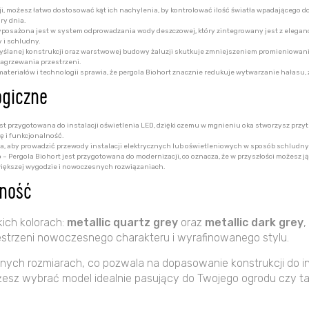
zji, możesz łatwo dostosować kąt ich nachylenia, by kontrolować ilość światła wpadającego do p
ry dnia.
yposażona jest w system odprowadzania wody deszczowej, który zintegrowany jest z eleganck
 i schludny.
lanej konstrukcji oraz warstwowej budowy żaluzji skutkuje zmniejszeniem promieniowania c
nagrzewania przestrzeni.
eriałów i technologii sprawia, że pergola Biohort znacznie redukuje wytwarzanie hałasu, za
ogiczne
est przygotowana do instalacji oświetlenia LED, dzięki czemu w mgnieniu oka stworzysz przyt
kę i funkcjonalność.
ja, aby prowadzić przewody instalacji elektrycznych lub oświetleniowych w sposób schludny 
o
– Pergola Biohort jest przygotowana do modernizacji, co oznacza, że w przyszłości możesz j
na większej wygodzie i nowoczesnych rozwiązaniach.
nność
ich kolorach:
metallic quartz grey
oraz
metallic dark grey
,
strzeni nowoczesnego charakteru i wyrafinowanego stylu.
nych rozmiarach, co pozwala na dopasowanie konstrukcji do ind
esz wybrać model idealnie pasujący do Twojego ogrodu czy ta