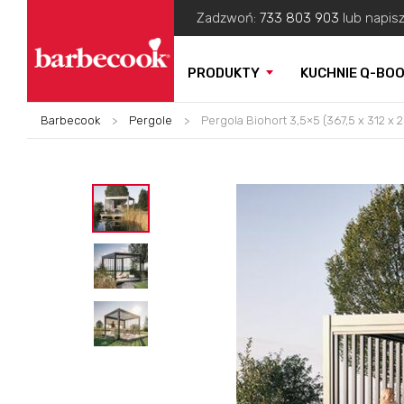
Zadzwoń:
733 803 903
lub napis
PRODUKTY
KUCHNIE Q-BO
Barbecook
>
Pergole
>
Pergola Biohort 3,5×5 (367,5 x 312 x