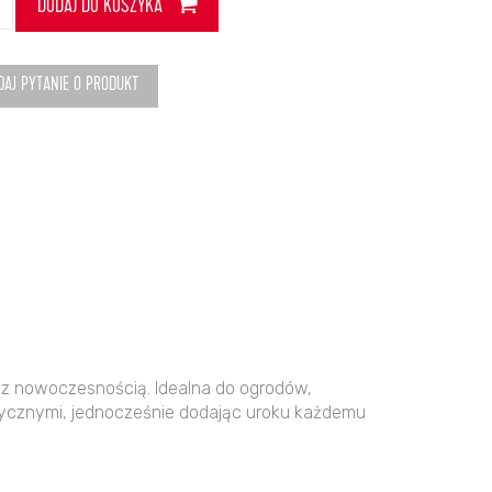
DODAJ DO KOSZYKA
ola
ort
5
DAJ PYTANIE O PRODUKT
5
noszary/
rno
liczny
ę z nowoczesnością. Idealna do ogrodów,
rycznymi, jednocześnie dodając uroku każdemu