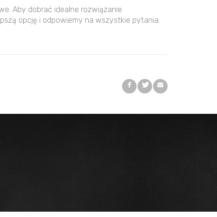
owe. Aby dobrać idealne rozwiązanie
pszą opcję i odpowiemy na wszystkie pytania.