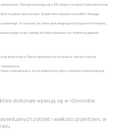
rzestrzeni. Żaluzje obracają się o 130 stopni, co daje Ci pełną kontrolę
imi słupkami konstrukcji. Dzięki temu deszcz nie zakłóci Twojego
ieplnego. To oznacza, że latem pod pergolą jest przyjemnie chłodno,
pewniając ciszę i spokój w trakcie deszczu czy wietrznej pogody.
ulną atmosferę w Twoim ogrodzie lub na tarasie. Kanał z osłoną
i bezpieczny.
ą łatwo rozbudować o silnik elektryczny, który umożliwi automatyczną
 które doskonale wpasują się w różnorodne
ywidualnych potrzeb i wielkości przestrzeni, w
rasu.