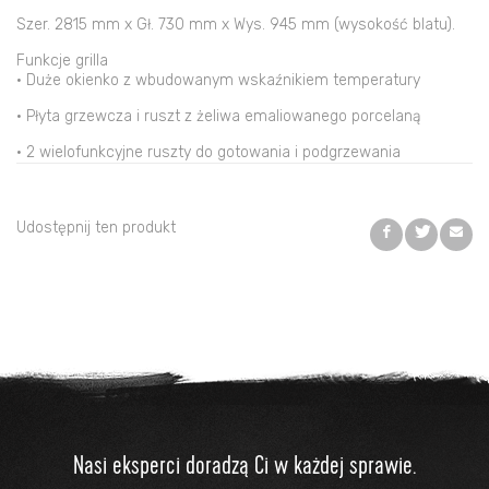
Szer. 2815 mm x Gł. 730 mm x Wys. 945 mm (wysokość blatu).
Funkcje grilla
• Duże okienko z wbudowanym wskaźnikiem temperatury
• Płyta grzewcza i ruszt z żeliwa emaliowanego porcelaną
• 2 wielofunkcyjne ruszty do gotowania i podgrzewania
Udostępnij ten produkt
Nasi eksperci doradzą Ci w każdej sprawie.