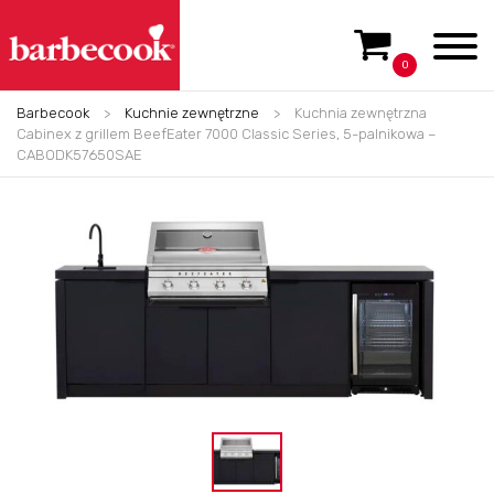
0
Barbecook
>
Kuchnie zewnętrzne
>
Kuchnia zewnętrzna
Cabinex z grillem BeefEater 7000 Classic Series, 5-palnikowa –
CABODK57650SAE