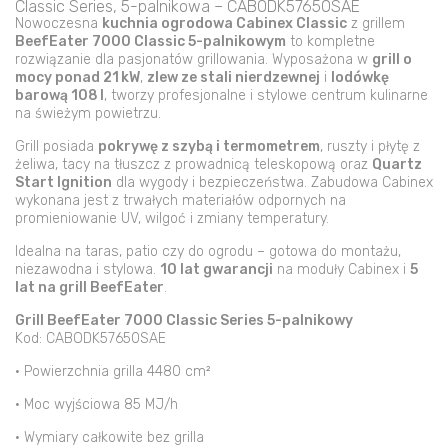
Classic
Classic Series, 5-palnikowa – CABODK57650SAE
Series,
Nowoczesna
kuchnia ogrodowa Cabinex Classic
z grillem
BeefEater 7000 Classic 5-palnikowym
to kompletne
5-
rozwiązanie dla pasjonatów grillowania. Wyposażona w
grill o
palnikowa
mocy ponad 21 kW
,
zlew ze stali nierdzewnej
i
lodówkę
–
barową 108 l
, tworzy profesjonalne i stylowe centrum kulinarne
CABODK57650SAE
na świeżym powietrzu.
Grill posiada
pokrywę z szybą i termometrem
, ruszty i płytę z
żeliwa, tacy na tłuszcz z prowadnicą teleskopową oraz
Quartz
Start Ignition
dla wygody i bezpieczeństwa. Zabudowa Cabinex
wykonana jest z trwałych materiałów odpornych na
promieniowanie UV, wilgoć i zmiany temperatury.
Idealna na taras, patio czy do ogrodu – gotowa do montażu,
niezawodna i stylowa.
10 lat gwarancji
na moduły Cabinex i
5
lat na grill BeefEater
.
Grill BeefEater 7000 Classic Series 5-palnikowy
Kod: CABODK57650SAE
• Powierzchnia grilla 4480 cm²
• Moc wyjściowa 85 MJ/h
• Wymiary całkowite bez grilla