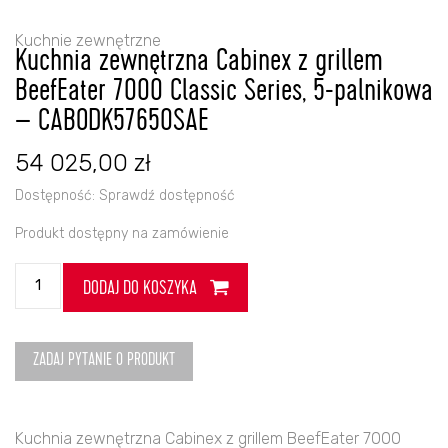
Kuchnie zewnętrzne
Kuchnia zewnętrzna Cabinex z grillem
BeefEater 7000 Classic Series, 5-palnikowa
– CABODK57650SAE
54 025,00
zł
Dostępność:
Sprawdź dostępność
Produkt dostępny na zamówienie
ilość
DODAJ DO KOSZYKA
Kuchnia
zewnętrzna
Cabinex
z
ZADAJ PYTANIE O PRODUKT
grillem
BeefEater
7000
Kuchnia zewnętrzna Cabinex z grillem BeefEater 7000