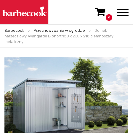
0
Barbecook
>
Przechowywanie w ogrodzie
>
Domek
narzędziowy Avangarde Biohort 180 x 260 x 218 ciemnoszary
metaliczny