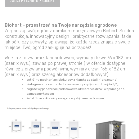
Biohort
ZADAJ PYTANIE O PRODUKT
180
x
260
Biohort – przestrzeń na Twoje narzędzia ogrodowe
x
Zorganizuj swój ogród z domkiem narzędziowym Biohort. Solidna
218
konstrukcja, innowacyjny design i praktyczne rozwiązania, takie
ciemnoszary
jak półki czy uchwyty, sprawiają, że każda rzecz znajdzie swoje
miejsce. Twój ogród zasługuje na porządek!
metaliczny
Wersja z drzwiami standardowymi, wymiary drzwi: 76 x 182 cm
(szer. x wys.), zawias po prawej stronie ( w ofercie dostępne
również z drzwiami podwójnymi, wymiary drzwi: 155 x 182 cm
(szer. x wys.) oraz szereg akcesoriów dodatkowych)
‌potrójny mechanizm blokujący z klamką ze stali nierdzewnej
zintegrowana rynna dachowa wraz z przyłączem do węża 5/4„
bogate wyposażenie podstawowe otwieranie drzwi wspomagane
samozamykaczem
świetlik ze szkła akrylowego z występem dachowym