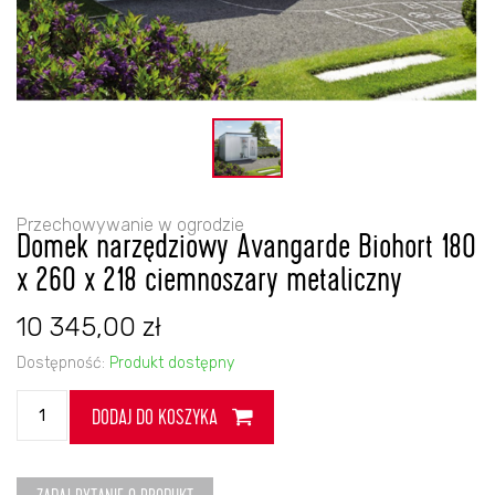
Przechowywanie w ogrodzie
Domek narzędziowy Avangarde Biohort 180
x 260 x 218 ciemnoszary metaliczny
10 345,00
zł
Dostępność:
Produkt dostępny
ilość
DODAJ DO KOSZYKA
Domek
narzędziowy
Avangarde