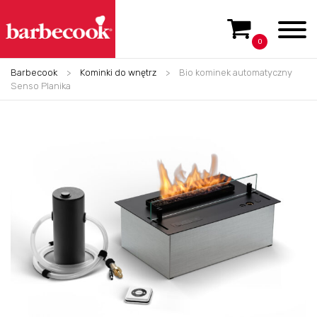
0
Barbecook
>
Kominki do wnętrz
>
Bio kominek automatyczny
Senso Planika