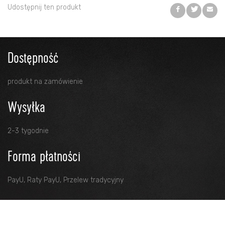
Udostępnij ten produkt
Dostępność
produkt na zamówienie
Wysyłka
2-3 tygodnie
Forma płatności
PayU, Raty PayU, Przelew tradycyjny