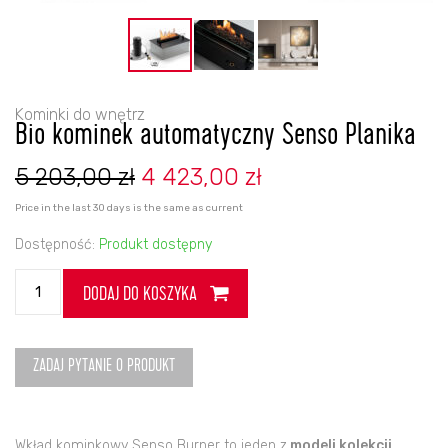
Kominki do wnętrz
Bio kominek automatyczny Senso Planika
Pierwotna
Aktualna
5 203,00
zł
4 423,00
zł
cena
cena
wynosiła:
wynosi:
Price in the last 30 days is the same as current
5
4
203,00 zł.
423,00 zł.
Dostępność:
Produkt dostępny
ilość
DODAJ DO KOSZYKA
Bio
kominek
automatyczny
Senso
ZADAJ PYTANIE O PRODUKT
Planika
Wkład kominkowy Senso Burner to jeden z
modeli kolekcji