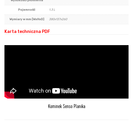
wysokości płomienia
Pojemność
1.3 L
Wymiary w mm [WxHxD]
380x137x260
Karta techniczna PDF
Kominek Senso Planika