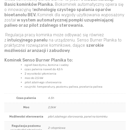
Basic kominków Planika.
Biokominek automatyczny opiera się
o innowacyjną t
echnologię czystego spalania oparów
bioetanolu BEV.
Kominek dla wygody użytkowania wyposażony
został
w system automatycznej pompki uzupełniającej
paliwo oraz pilot zdalnego sterowania.
Regulacja pracy kominka może odbywać się również
z
intuicyjnego panelu
na urządzeniu. Senso Burner Planika to
praktyczne rozwiązanie kominkowe, dające
szerokie
możliwości aranżacji i zabudowy
.
Kominek Senso Burner Planika to:
ogień bez dymu, komina i sadzy
czas palenia nawet do 4,5 h
2 wysokości płomienia
moc do 2,5 kW
pilot zdalnego sterowania
czujniki: temperatury, poziomu paliwa, przelania paliwa
Czas palenia
4.5h
Moc
2,5kW
Możliwości sterowania
pilot zdalnego sterowania, panel na kominku
Regulacja poziomu
2-stopniowa