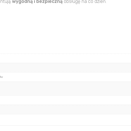
antują
wygodną i bezpieczną
obsługę na co dzień.
ku