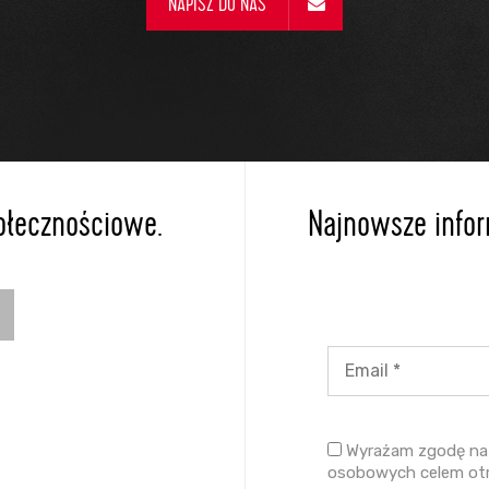
NAPISZ DO NAS
ołecznościowe.
Najnowsze inform
Wyrażam zgodę na 
osobowych celem ot