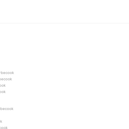
arbecook
becook
cook
cook
rbecook
ok
ecook