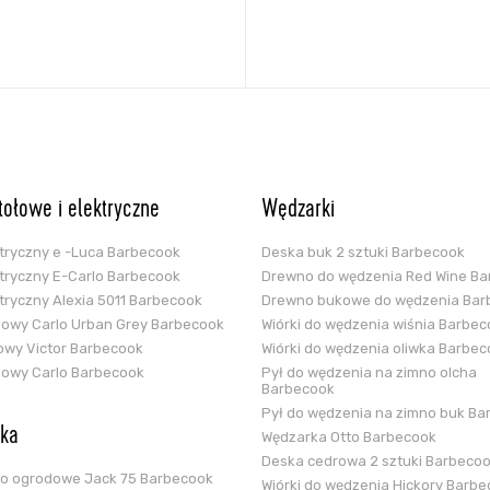
stołowe i elektryczne
Wędzarki
ektryczny e -Luca Barbecook
Deska buk 2 sztuki Barbecook
ektryczny E-Carlo Barbecook
Drewno do wędzenia Red Wine B
ektryczny Alexia 5011 Barbecook
Drewno bukowe do wędzenia Bar
glowy Carlo Urban Grey Barbecook
Wiórki do wędzenia wiśnia Barbe
zowy Victor Barbecook
Wiórki do wędzenia oliwka Barbe
glowy Carlo Barbecook
Pył do wędzenia na zimno olcha
Barbecook
Pył do wędzenia na zimno buk Ba
ska
Wędzarka Otto Barbecook
Deska cedrowa 2 sztuki Barbeco
ko ogrodowe Jack 75 Barbecook
Wiórki do wędzenia Hickory Barb