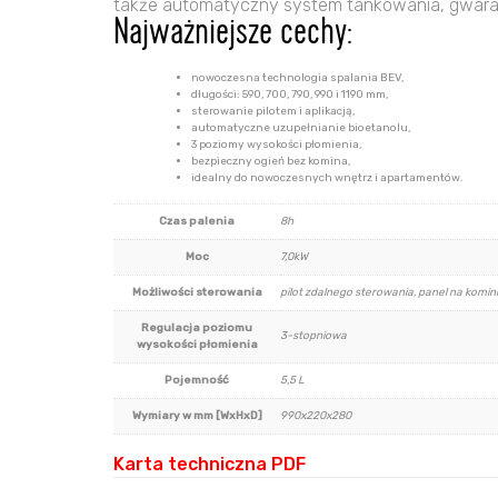
także automatyczny system tankowania, gwar
Najważniejsze cechy:
nowoczesna technologia spalania BEV,
długości: 590, 700, 790, 990 i 1190 mm,
sterowanie pilotem i aplikacją,
automatyczne uzupełnianie bioetanolu,
3 poziomy wysokości płomienia,
bezpieczny ogień bez komina,
idealny do nowoczesnych wnętrz i apartamentów.
Czas palenia
8h
Moc
7,0kW
Możliwości sterowania
pilot zdalnego sterowania, panel na komin
Regulacja poziomu
3-stopniowa
wysokości płomienia
Pojemność
5,5 L
Wymiary w mm [WxHxD]
990x220x280
Karta techniczna PDF