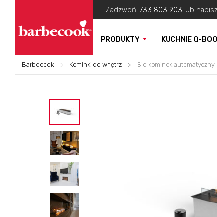
Zadzwoń:
733 803 903
lub napis
PRODUKTY
KUCHNIE Q-BO
Barbecook
>
Kominki do wnętrz
>
Bio kominek automatyczny Pl