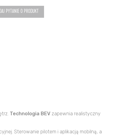
matyczny
DAJ PYTANIE O PRODUKT
ka
e
ętrz.
Technologia BEV
zapewnia realistyczny
jnej. Sterowanie pilotem i aplikacją mobilną, a