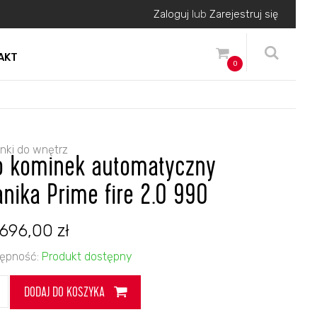
Zaloguj
lub
Zarejestruj się
AKT
0
nki do wnętrz
o kominek automatyczny
anika Prime fire 2.0 990
 696,00
zł
ępność:
Produkt dostępny
DODAJ DO KOSZYKA
nek