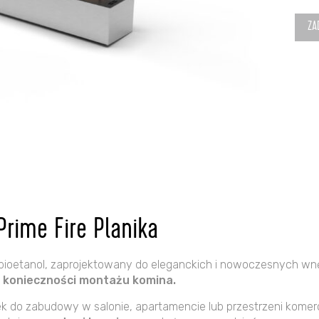
auto
ZA
Plani
Prim
fire
2.0
990
rime Fire Planika
bioetanol, zaprojektowany do eleganckich i nowoczesnych wn
i konieczności montażu komina.
ek do zabudowy w salonie, apartamencie lub przestrzeni komercy