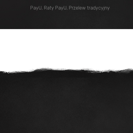
PayU, Raty PayU, Przelew tradycyjny