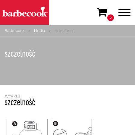
0
Barbecook
>
Media
>
szczelność
szczelność
Artykuł
szczelność