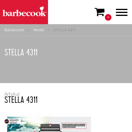
0
Barbecook
>
Media
>
STELLA 4311
STELLA 4311
Artykuł
STELLA 4311