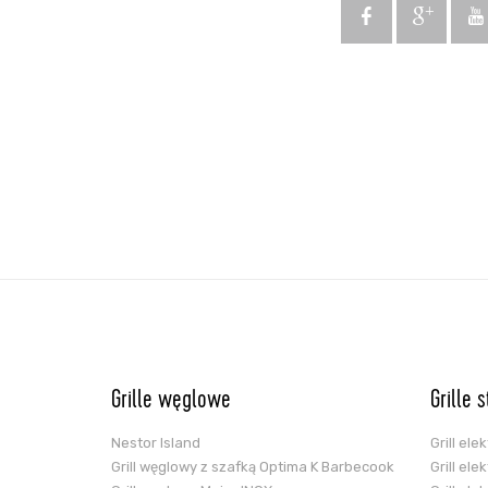
Grille węglowe
Grille 
Nestor Island
Grill el
Grill węglowy z szafką Optima K Barbecook
Grill el