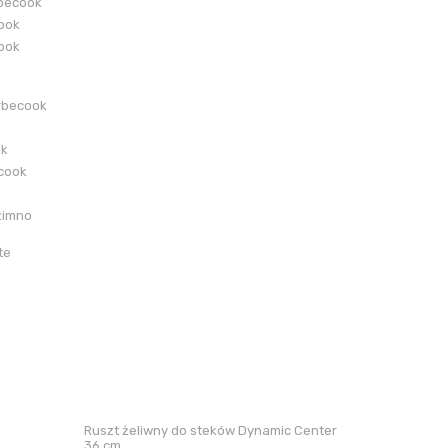
becook
cook
cook
rbecook
ok
ecook
zimno
te
Ruszt żeliwny do steków Dynamic Center
36 cm