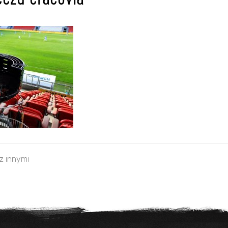
czu cracovia
 z innymi