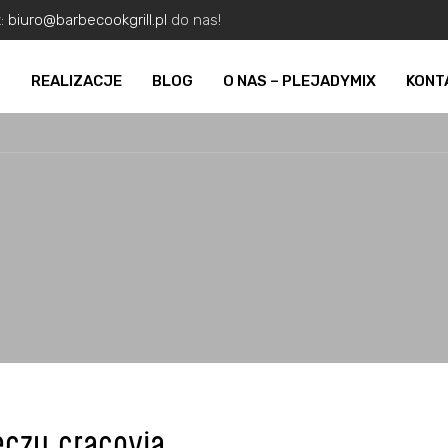
z:
biuro@barbecookgrill.pl
do nas!
O
REALIZACJE
BLOG
O NAS – PLEJADYMIX
KONT