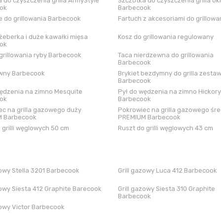
 do czyszczenia grilla ArmyStyle
Szczotka do czyszczenia grilla ok
ok
Barbecook
 do grillowania Barbecook
Fartuch z akcesoriami do grillowa
żeberka i duże kawałki mięsa
Kosz do grillowania regulowany
ok
grillowania ryby Barbecook
Taca nierdzewna do grillowania
Barbecook
iwny Barbecook
Brykiet bezdymny do grilla zestaw
Barbecook
ędzenia na zimno Mesquite
Pył do wędzenia na zimno Hickory
ok
Barbecook
c na grilla gazowego duży
Pokrowiec na grilla gazowego śre
 Barbecook
PREMIUM Barbecook
 grilli węglowych 50 cm
Ruszt do grilli węglowych 43 cm
zowy Stella 3201 Barbecook
Grill gazowy Luca 412 Barbecook
zowy Siesta 412 Graphite Barecook
Grill gazowy Siesta 310 Graphite
Barbecook
zowy Victor Barbecook