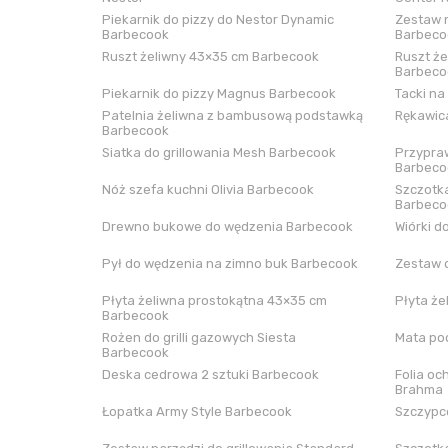
Piekarnik do pizzy do Nestor Dynamic
Zestaw n
Barbecook
Barbeco
Ruszt żeliwny 43×35 cm Barbecook
Ruszt że
Barbeco
Piekarnik do pizzy Magnus Barbecook
Tacki na
Patelnia żeliwna z bambusową podstawką
Rękawica
Barbecook
Siatka do grillowania Mesh Barbecook
Przypraw
Barbeco
Nóż szefa kuchni Olivia Barbecook
Szczotka
Barbeco
Drewno bukowe do wędzenia Barbecook
Wiórki d
Pył do wędzenia na zimno buk Barbecook
Zestaw 
Płyta żeliwna prostokątna 43×35 cm
Płyta że
Barbecook
Rożen do grilli gazowych Siesta
Mata pod
Barbecook
Deska cedrowa 2 sztuki Barbecook
Folia oc
Brahma
Łopatka Army Style Barbecook
Szczypce