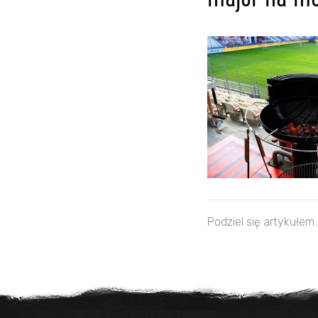
major na me
Podziel się artykułem