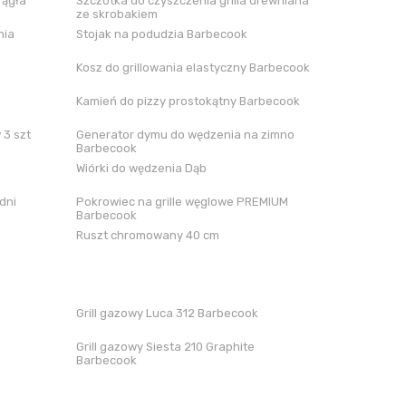
rągła
Szczotka do czyszczenia grilla drewniana
ze skrobakiem
nia
Stojak na podudzia Barbecook
Kosz do grillowania elastyczny Barbecook
Kamień do pizzy prostokątny Barbecook
 3 szt
Generator dymu do wędzenia na zimno
Barbecook
Wiórki do wędzenia Dąb
dni
Pokrowiec na grille węglowe PREMIUM
Barbecook
Ruszt chromowany 40 cm
Grill gazowy Luca 312 Barbecook
Grill gazowy Siesta 210 Graphite
Barbecook