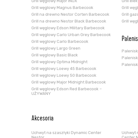
Grill węglowy Major INOX
Grill el
Grill węglowy Magnus Barbecook
Grill wę
Grill na drewno Nestor Corten Barbecook
Grill ga
Grill na drewno Nestor Black Barbecook
Grill wę
Grill węglowy Edson Military Barbecook
Grill węglowy Carlo Urban Grey Barbecook
Paleni
Grill węglowy Carlo Barbecook
Grill węglowy Largo Green
Palenis
Grill węglowy Basic Black
Palenis
Grill węglowy Optima Midnight
Palenis
Grill węglowy Loewy 45 Barbecook
Grill węglowy Loewy 50 Barbecook
Grill węglowy Major Midnight Barbecook
Grill węglowy Edson Red Barbecook –
UŻYWANY
Akcesoria
Uchwyt na szaszłyki Dynamic Center
Uchwyt n
Nestor
Center 