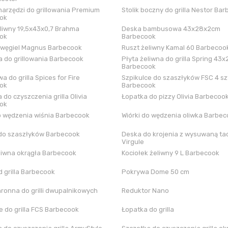
arzędzi do grillowania Premium
Stolik boczny do grilla Nestor Ba
ok
liwny 19,5x43x0,7 Brahma
Deska bambusowa 43x28x2cm
ok
Barbecook
 węgiel Magnus Barbecook
Ruszt żeliwny Kamal 60 Barbecoo
 do grillowania Barbecook
Płyta żeliwna do grilla Spring 43x
Barbecook
a do grilla Spices for Fire
Szpikulce do szaszłyków FSC 4 sz
ok
Barbecook
 do czyszczenia grilla Olivia
Łopatka do pizzy Olivia Barbecoo
ok
o wędzenia wiśnia Barbecook
Wiórki do wędzenia oliwka Barbe
do szaszłyków Barbecook
Deska do krojenia z wysuwaną tac
Virgule
liwna okrągła Barbecook
Kociołek żeliwny 9 L Barbecook
 grilla Barbecook
Pokrywa Dome 50 cm
hronna do grilli dwupalnikowych
Reduktor Nano
 do grilla FCS Barbecook
Łopatka do grilla