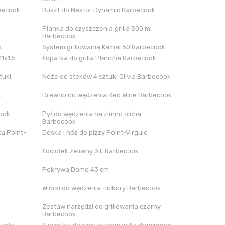
rbecook
Ruszt do Nestor Dynamic Barbecook
Pianka do czyszczenia grilla 500 ml
Barbecook
k
System grillowania Kamal 60 Barbecook
21x1,5
Łopatka do grilla Plancha Barbecook
tuki
Noże do steków 4 sztuki Olivia Barbecook
k
Drewno do wędzenia Red Wine Barbecook
cook
Pył do wędzenia na zimno olcha
Barbecook
ą Point-
Deska i nóż do pizzy Point-Virgule
Kociołek żeliwny 3 L Barbecook
Pokrywa Dome 43 cm
Wiórki do wędzenia Hickory Barbecook
Zestaw narzędzi do grillowania czarny
Barbecook