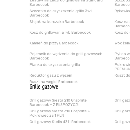
Zestaw narzędzi do grillowania Standard
Szczotka
Barbecook
Barbeco
Szczotka do czyszczenia grilla 3w1
Rękawice
Barbecook
Stojak na kurczaka Barbecook
Kosz na 
Barbeco
Kosz do grillowania ryb Barbecook
Kosz do 
Kamień do pizzy Barbecook
Wok żel
Pojemnik do wędzenia do grilli gazowych
Pył do w
Barbecook
Barbeco
Pianka do czyszczenia grilla
Pokrowie
PREMIUM
Reduktor gazu z wężem
Ruszt do
Ruszt na węgiel Barbecook
Grille gazowe
Grill gazowy Siesta 210 Graphite
Grill ga
Barbecook – Z EKSPOZYCJI
Grill gazowy Siesta 310 Graphite +
Grill ga
Pokrowiec za 1 PLN
Grill gazowy Stella 4311 Barbecook
Grill ga