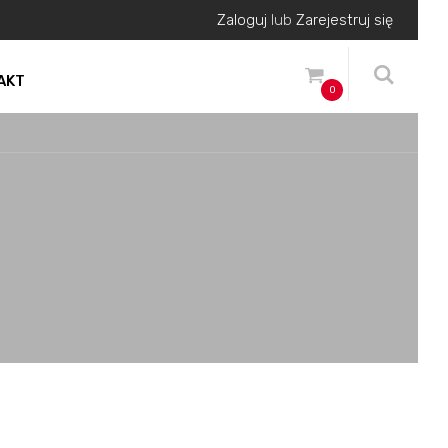
Zaloguj
lub
Zarejestruj się
AKT
0