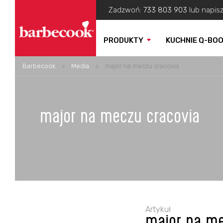
Zadzwoń:
733 803 903
lub napis
PRODUKTY
KUCHNIE Q-BO
Barbecook
>
Media
>
major na meczu cracovia
major na meczu cracovia
Artykuł