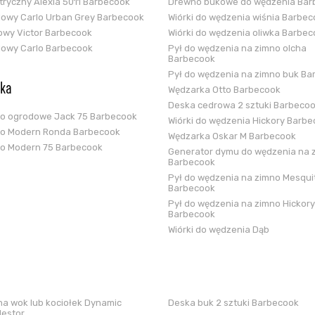
ektryczny Alexia 5011 Barbecook
Drewno bukowe do wędzenia Bar
glowy Carlo Urban Grey Barbecook
Wiórki do wędzenia wiśnia Barbe
zowy Victor Barbecook
Wiórki do wędzenia oliwka Barbe
glowy Carlo Barbecook
Pył do wędzenia na zimno olcha
Barbecook
Pył do wędzenia na zimno buk Ba
ska
Wędzarka Otto Barbecook
Deska cedrowa 2 sztuki Barbeco
ko ogrodowe Jack 75 Barbecook
Wiórki do wędzenia Hickory Barb
ko Modern Ronda Barbecook
Wędzarka Oskar M Barbecook
ko Modern 75 Barbecook
Generator dymu do wędzenia na 
Barbecook
Pył do wędzenia na zimno Mesqui
Barbecook
Pył do wędzenia na zimno Hickory
Barbecook
Wiórki do wędzenia Dąb
a wok lub kociołek Dynamic
Deska buk 2 sztuki Barbecook
Nestor