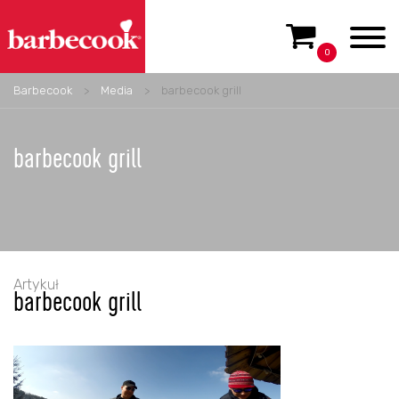
0
Barbecook
>
Media
>
barbecook grill
barbecook grill
Artykuł
barbecook grill