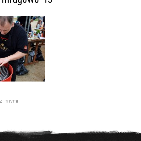
l-mragowo-49
 z innymi