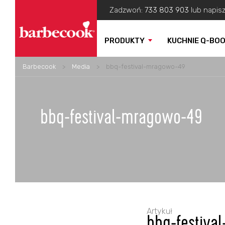
Zadzwoń:
733 803 903
lub napis
PRODUKTY
KUCHNIE Q-BO
Barbecook
>
Media
>
bbq-festival-mragowo-49
bbq-festival-mragowo-49
Artykuł