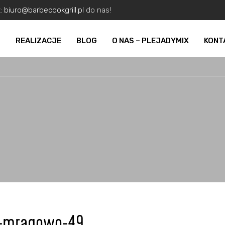
z:
biuro@barbecookgrill.pl
do nas!
O
REALIZACJE
BLOG
O NAS – PLEJADYMIX
KONT