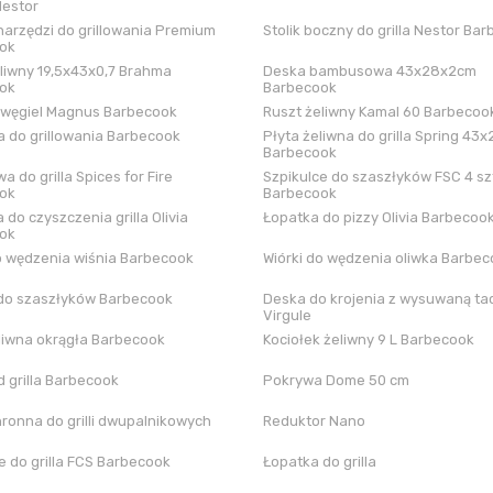
Nestor
arzędzi do grillowania Premium
Stolik boczny do grilla Nestor Ba
ok
liwny 19,5x43x0,7 Brahma
Deska bambusowa 43x28x2cm
ok
Barbecook
 węgiel Magnus Barbecook
Ruszt żeliwny Kamal 60 Barbecoo
 do grillowania Barbecook
Płyta żeliwna do grilla Spring 43x
Barbecook
a do grilla Spices for Fire
Szpikulce do szaszłyków FSC 4 sz
ok
Barbecook
 do czyszczenia grilla Olivia
Łopatka do pizzy Olivia Barbecoo
ok
o wędzenia wiśnia Barbecook
Wiórki do wędzenia oliwka Barbe
do szaszłyków Barbecook
Deska do krojenia z wysuwaną tac
Virgule
liwna okrągła Barbecook
Kociołek żeliwny 9 L Barbecook
 grilla Barbecook
Pokrywa Dome 50 cm
hronna do grilli dwupalnikowych
Reduktor Nano
 do grilla FCS Barbecook
Łopatka do grilla