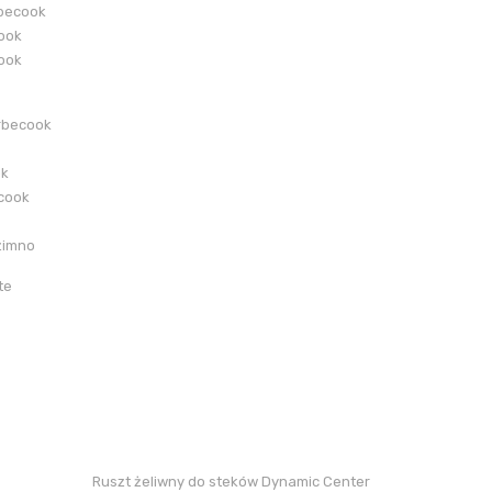
becook
cook
cook
rbecook
ok
ecook
zimno
te
Ruszt żeliwny do steków Dynamic Center