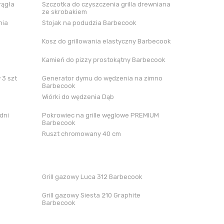
rągła
Szczotka do czyszczenia grilla drewniana
ze skrobakiem
nia
Stojak na podudzia Barbecook
Kosz do grillowania elastyczny Barbecook
Kamień do pizzy prostokątny Barbecook
 3 szt
Generator dymu do wędzenia na zimno
Barbecook
Wiórki do wędzenia Dąb
dni
Pokrowiec na grille węglowe PREMIUM
Barbecook
Ruszt chromowany 40 cm
Grill gazowy Luca 312 Barbecook
Grill gazowy Siesta 210 Graphite
Barbecook