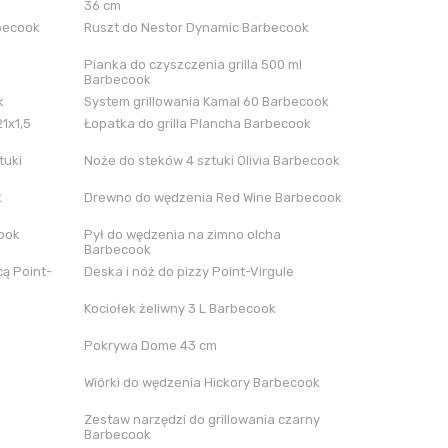
36 cm
rbecook
Ruszt do Nestor Dynamic Barbecook
Pianka do czyszczenia grilla 500 ml
Barbecook
k
System grillowania Kamal 60 Barbecook
21x1,5
Łopatka do grilla Plancha Barbecook
tuki
Noże do steków 4 sztuki Olivia Barbecook
k
Drewno do wędzenia Red Wine Barbecook
cook
Pył do wędzenia na zimno olcha
Barbecook
ą Point-
Deska i nóż do pizzy Point-Virgule
Kociołek żeliwny 3 L Barbecook
Pokrywa Dome 43 cm
Wiórki do wędzenia Hickory Barbecook
Zestaw narzędzi do grillowania czarny
Barbecook