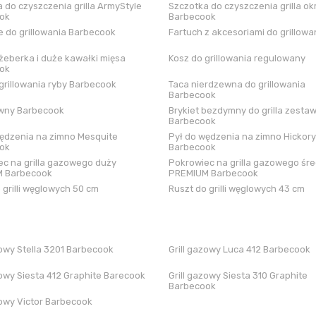
 do czyszczenia grilla ArmyStyle
Szczotka do czyszczenia grilla ok
ok
Barbecook
 do grillowania Barbecook
Fartuch z akcesoriami do grillowa
żeberka i duże kawałki mięsa
Kosz do grillowania regulowany
ok
grillowania ryby Barbecook
Taca nierdzewna do grillowania
Barbecook
iwny Barbecook
Brykiet bezdymny do grilla zestaw
Barbecook
ędzenia na zimno Mesquite
Pył do wędzenia na zimno Hickory
ok
Barbecook
c na grilla gazowego duży
Pokrowiec na grilla gazowego śre
 Barbecook
PREMIUM Barbecook
 grilli węglowych 50 cm
Ruszt do grilli węglowych 43 cm
zowy Stella 3201 Barbecook
Grill gazowy Luca 412 Barbecook
zowy Siesta 412 Graphite Barecook
Grill gazowy Siesta 310 Graphite
Barbecook
zowy Victor Barbecook