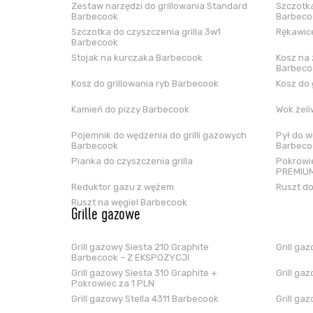
Zestaw narzędzi do grillowania Standard
Szczotka
Barbecook
Barbeco
Szczotka do czyszczenia grilla 3w1
Rękawice
Barbecook
Stojak na kurczaka Barbecook
Kosz na 
Barbeco
Kosz do grillowania ryb Barbecook
Kosz do 
Kamień do pizzy Barbecook
Wok żel
Pojemnik do wędzenia do grilli gazowych
Pył do w
Barbecook
Barbeco
Pianka do czyszczenia grilla
Pokrowie
PREMIUM
Reduktor gazu z wężem
Ruszt do
Ruszt na węgiel Barbecook
Grille gazowe
Grill gazowy Siesta 210 Graphite
Grill ga
Barbecook – Z EKSPOZYCJI
Grill gazowy Siesta 310 Graphite +
Grill ga
Pokrowiec za 1 PLN
Grill gazowy Stella 4311 Barbecook
Grill ga