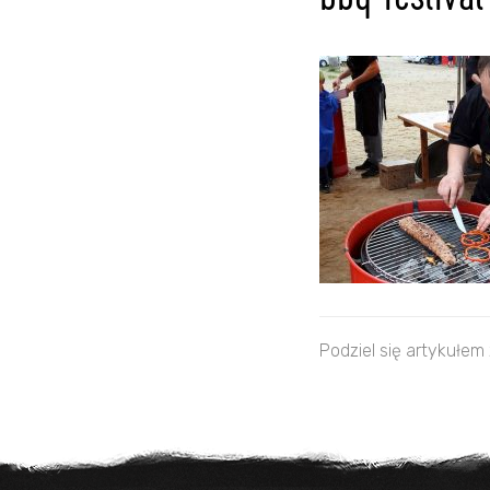
bbq-festiva
Podziel się artykułem