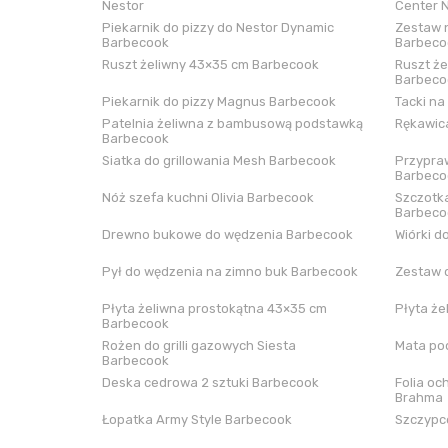
Nestor
Center 
Piekarnik do pizzy do Nestor Dynamic
Zestaw n
Barbecook
Barbeco
Ruszt żeliwny 43×35 cm Barbecook
Ruszt że
Barbeco
Piekarnik do pizzy Magnus Barbecook
Tacki na
Patelnia żeliwna z bambusową podstawką
Rękawica
Barbecook
Siatka do grillowania Mesh Barbecook
Przypraw
Barbeco
Nóż szefa kuchni Olivia Barbecook
Szczotka
Barbeco
Drewno bukowe do wędzenia Barbecook
Wiórki d
Pył do wędzenia na zimno buk Barbecook
Zestaw 
Płyta żeliwna prostokątna 43×35 cm
Płyta że
Barbecook
Rożen do grilli gazowych Siesta
Mata pod
Barbecook
Deska cedrowa 2 sztuki Barbecook
Folia oc
Brahma
Łopatka Army Style Barbecook
Szczypce