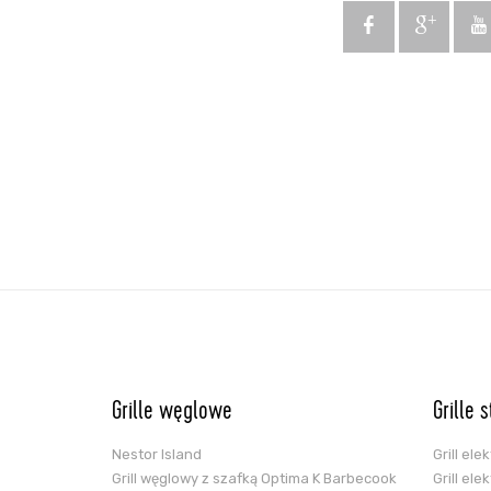
Grille węglowe
Grille 
Nestor Island
Grill el
Grill węglowy z szafką Optima K Barbecook
Grill el