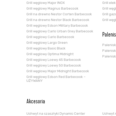
Grill węglowy Major INOX
Grill el
Grill węglowy Magnus Barbecook
Grill wę
Grill na drewno Nestor Corten Barbecook
Grill ga
Grill na drewno Nestor Black Barbecook
Grill wę
Grill węglowy Edson Military Barbecook
Grill węglowy Carlo Urban Grey Barbecook
Paleni
Grill węglowy Carlo Barbecook
Grill węglowy Largo Green
Palenis
Grill węglowy Basic Black
Palenis
Grill węglowy Optima Midnight
Palenis
Grill węglowy Loewy 45 Barbecook
Grill węglowy Loewy 50 Barbecook
Grill węglowy Major Midnight Barbecook
Grill węglowy Edson Red Barbecook –
UŻYWANY
Akcesoria
Uchwyt na szaszłyki Dynamic Center
Uchwyt n