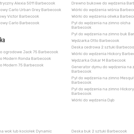
ektryczny Alexia 5011 Barbecook
Drewno bukowe do wędzenia Bar
glowy Carlo Urban Grey Barbecook
Wiórki do wędzenia wiśnia Barbe
zowy Victor Barbecook
Wiórki do wędzenia oliwka Barbe
glowy Carlo Barbecook
Pył do wędzenia na zimno olcha
Barbecook
Pył do wędzenia na zimno buk Ba
ska
Wędzarka Otto Barbecook
Deska cedrowa 2 sztuki Barbeco
ko ogrodowe Jack 75 Barbecook
Wiórki do wędzenia Hickory Barb
ko Modern Ronda Barbecook
Wędzarka Oskar M Barbecook
ko Modern 75 Barbecook
Generator dymu do wędzenia na 
Barbecook
Pył do wędzenia na zimno Mesqui
Barbecook
Pył do wędzenia na zimno Hickory
Barbecook
Wiórki do wędzenia Dąb
a wok lub kociołek Dynamic
Deska buk 2 sztuki Barbecook