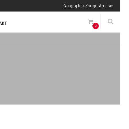
Zaloguj
lub
Zarejestruj się
AKT
0