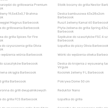
arzędzi do grillowania Premium
Stolik boczny do grilla Nestor Ba
ok
liwny 19,5x43x0,7 Brahma
Deska bambusowa 43x28x2cm
ok
Barbecook
 węgiel Magnus Barbecook
Ruszt żeliwny Kamal 60 Barbecoo
 do grillowania Barbecook
Płyta żeliwna do grilla Spring 43x
Barbecook
a do grilla Spices for Fire
Szpikulce do szaszłyków FSC 4 sz
ok
Barbecook
 do czyszczenia grilla Olivia
Łopatka do pizzy Olivia Barbecoo
ok
o wędzenia wiśnia Barbecook
Wiórki do wędzenia oliwka Barbe
do szaszłyków Barbecook
Deska do krojenia z wysuwaną tac
Virgule
liwna okrągła Barbecook
Kociołek żeliwny 9 L Barbecook
 grilla Barbecook
Pokrywa Dome 50 cm
hronna do grilli dwupalnikowych
Reduktor Nano
 do grilla FCS Barbecook
Łopatka do grilla