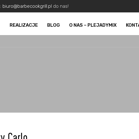
z:
biuro@barbecookgrill.pl
do nas!
O
REALIZACJE
BLOG
O NAS – PLEJADYMIX
KONT