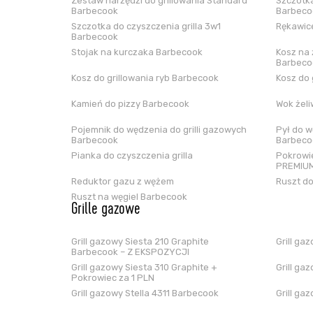
Zestaw narzędzi do grillowania Standard
Szczotka
Barbecook
Barbeco
Szczotka do czyszczenia grilla 3w1
Rękawice
Barbecook
Stojak na kurczaka Barbecook
Kosz na 
Barbeco
Kosz do grillowania ryb Barbecook
Kosz do 
Kamień do pizzy Barbecook
Wok żel
Pojemnik do wędzenia do grilli gazowych
Pył do w
Barbecook
Barbeco
Pianka do czyszczenia grilla
Pokrowie
PREMIUM
Reduktor gazu z wężem
Ruszt do
Ruszt na węgiel Barbecook
Grille gazowe
Grill gazowy Siesta 210 Graphite
Grill ga
Barbecook – Z EKSPOZYCJI
Grill gazowy Siesta 310 Graphite +
Grill ga
Pokrowiec za 1 PLN
Grill gazowy Stella 4311 Barbecook
Grill ga