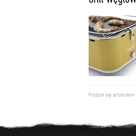
Grill węglow
Podziel się artykułem