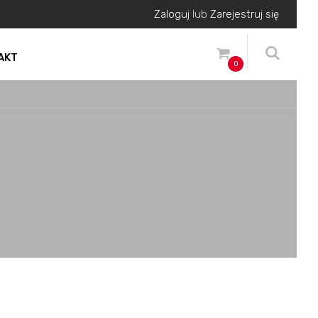
Zaloguj
lub
Zarejestruj się
AKT
0