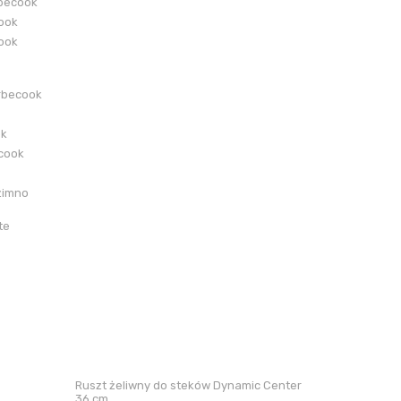
becook
cook
cook
rbecook
ok
ecook
zimno
te
Ruszt żeliwny do steków Dynamic Center
36 cm