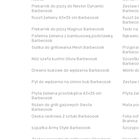
Piekarnik do pizzy do Nestor Dynamic
Zestaw n
Barbecook
Barbeco
Ruszt żeliwny 43×35 cm Barbecook
Ruszt że
Barbeco
Piekarnik do pizzy Magnus Barbecook
Tacki na
Patelnia żeliwna z bambusową podstawką
Rękawica
Barbecook
Siatka do grillowania Mesh Barbecook
Przypraw
Barbeco
Nóż szefa kuchni Olivia Barbecook
Szczotka
Barbeco
Drewno bukowe do wędzenia Barbecook
Wiórki d
Pył do wędzenia na zimno buk Barbecook
Zestaw 
Płyta żeliwna prostokątna 43×35 cm
Płyta że
Barbecook
Rożen do grilli gazowych Siesta
Mata pod
Barbecook
Deska cedrowa 2 sztuki Barbecook
Folia oc
Brahma
Łopatka Army Style Barbecook
Szczypce