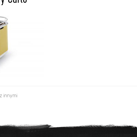
y Carlo
 z innymi