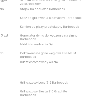
rągła
Szczotka do czyszczenia grilla drewniana
ze skrobakiem
nia
Stojak na podudzia Barbecook
Kosz do grillowania elastyczny Barbecook
Kamień do pizzy prostokątny Barbecook
 3 szt
Generator dymu do wędzenia na zimno
Barbecook
Wiórki do wędzenia Dąb
dni
Pokrowiec na grille węglowe PREMIUM
Barbecook
Ruszt chromowany 40 cm
Grill gazowy Luca 312 Barbecook
Grill gazowy Siesta 210 Graphite
Barbecook