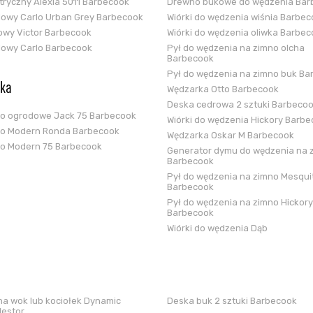
ektryczny Alexia 5011 Barbecook
Drewno bukowe do wędzenia Bar
glowy Carlo Urban Grey Barbecook
Wiórki do wędzenia wiśnia Barbe
zowy Victor Barbecook
Wiórki do wędzenia oliwka Barbe
glowy Carlo Barbecook
Pył do wędzenia na zimno olcha
Barbecook
Pył do wędzenia na zimno buk Ba
ska
Wędzarka Otto Barbecook
Deska cedrowa 2 sztuki Barbeco
ko ogrodowe Jack 75 Barbecook
Wiórki do wędzenia Hickory Barb
ko Modern Ronda Barbecook
Wędzarka Oskar M Barbecook
ko Modern 75 Barbecook
Generator dymu do wędzenia na 
Barbecook
Pył do wędzenia na zimno Mesqui
Barbecook
Pył do wędzenia na zimno Hickory
Barbecook
Wiórki do wędzenia Dąb
a wok lub kociołek Dynamic
Deska buk 2 sztuki Barbecook
Nestor