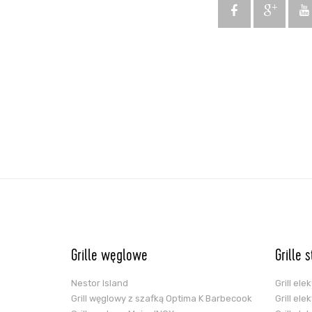
Grille węglowe
Grille 
Nestor Island
Grill el
Grill węglowy z szafką Optima K Barbecook
Grill el