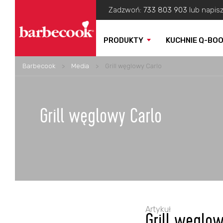
Zadzwoń:
733 803 903
lub napis
PRODUKTY
KUCHNIE Q-BO
Barbecook
>
Media
>
Grill węglowy Carlo
Grill węglowy Carlo
Artykuł