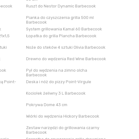
rbecook
Ruszt do Nestor Dynamic Barbecook
Pianka do czyszczenia grilla 500 ml
Barbecook
k
System grillowania Kamal 60 Barbecook
21x1,5
Łopatka do grilla Plancha Barbecook
tuki
Noże do steków 4 sztuki Olivia Barbecook
k
Drewno do wędzenia Red Wine Barbecook
cook
Pył do wędzenia na zimno olcha
Barbecook
ą Point-
Deska i nóż do pizzy Point-Virgule
Kociołek żeliwny 3 L Barbecook
Pokrywa Dome 43 cm
Wiórki do wędzenia Hickory Barbecook
Zestaw narzędzi do grillowania czarny
Barbecook