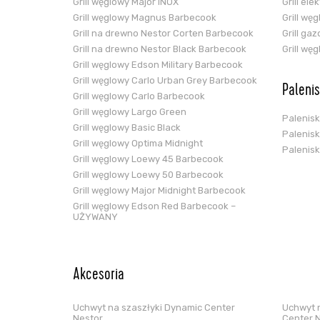
Grill węglowy Major INOX
Grill el
Grill węglowy Magnus Barbecook
Grill wę
Grill na drewno Nestor Corten Barbecook
Grill ga
Grill na drewno Nestor Black Barbecook
Grill wę
Grill węglowy Edson Military Barbecook
Grill węglowy Carlo Urban Grey Barbecook
Paleni
Grill węglowy Carlo Barbecook
Grill węglowy Largo Green
Palenis
Grill węglowy Basic Black
Palenis
Grill węglowy Optima Midnight
Palenis
Grill węglowy Loewy 45 Barbecook
Grill węglowy Loewy 50 Barbecook
Grill węglowy Major Midnight Barbecook
Grill węglowy Edson Red Barbecook –
UŻYWANY
Akcesoria
Uchwyt na szaszłyki Dynamic Center
Uchwyt n
Nestor
Center 