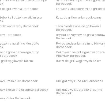
 do czyszczenia grilla ArmyStyle
Szczotka do czyszczenia grilla ok
ok
Barbecook
 do grillowania Barbecook
Fartuch z akcesoriami do grillowa
żeberka i duże kawałki mięsa
Kosz do grillowania regulowany
ok
grillowania ryby Barbecook
Taca nierdzewna do grillowania
Barbecook
iwny Barbecook
Brykiet bezdymny do grilla zestaw
Barbecook
ędzenia na zimno Mesquite
Pył do wędzenia na zimno Hickory
ok
Barbecook
c na grilla gazowego duży
Pokrowiec na grilla gazowego śre
 Barbecook
PREMIUM Barbecook
 grilli węglowych 50 cm
Ruszt do grilli węglowych 43 cm
zowy Stella 3201 Barbecook
Grill gazowy Luca 412 Barbecook
zowy Siesta 412 Graphite Barecook
Grill gazowy Siesta 310 Graphite
Barbecook
zowy Victor Barbecook