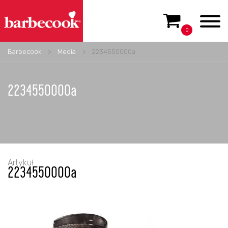
0
Barbecook
>
Media
>
2234550000a
2234550000a
Artykuł
2234550000a