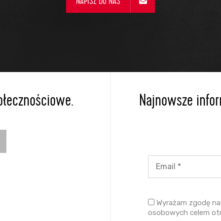
NAPISZ DO NAS
ołecznościowe.
Najnowsze inform
Wyrażam zgodę na 
osobowych celem ot