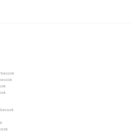
arbecook
becook
cook
cook
rbecook
ok
ecook