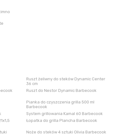
zimno
te
Ruszt żeliwny do steków Dynamic Center
36 cm
rbecook
Ruszt do Nestor Dynamic Barbecook
Pianka do czyszczenia grilla 500 ml
Barbecook
k
System grillowania Kamal 60 Barbecook
21x1,5
Łopatka do grilla Plancha Barbecook
tuki
Noże do steków 4 sztuki Olivia Barbecook