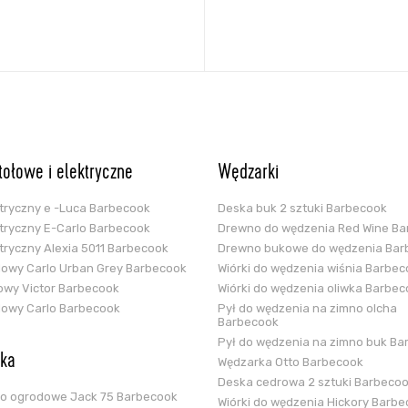
stołowe i elektryczne
Wędzarki
ektryczny e -Luca Barbecook
Deska buk 2 sztuki Barbecook
ektryczny E-Carlo Barbecook
Drewno do wędzenia Red Wine B
ektryczny Alexia 5011 Barbecook
Drewno bukowe do wędzenia Bar
glowy Carlo Urban Grey Barbecook
Wiórki do wędzenia wiśnia Barbe
zowy Victor Barbecook
Wiórki do wędzenia oliwka Barbe
glowy Carlo Barbecook
Pył do wędzenia na zimno olcha
Barbecook
Pył do wędzenia na zimno buk Ba
ska
Wędzarka Otto Barbecook
Deska cedrowa 2 sztuki Barbeco
ko ogrodowe Jack 75 Barbecook
Wiórki do wędzenia Hickory Barb