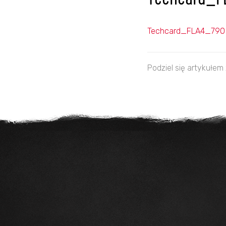
Techcard_F
Techcard_FLA4_790 
Podziel się artykułem