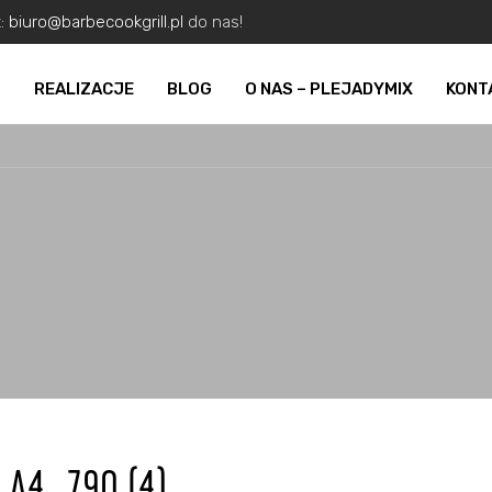
z:
biuro@barbecookgrill.pl
do nas!
O
REALIZACJE
BLOG
O NAS – PLEJADYMIX
KONT