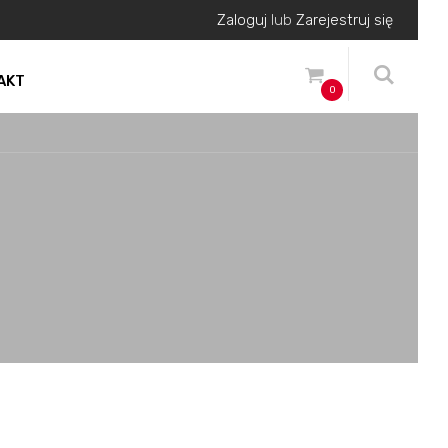
Zaloguj
lub
Zarejestruj się
AKT
0