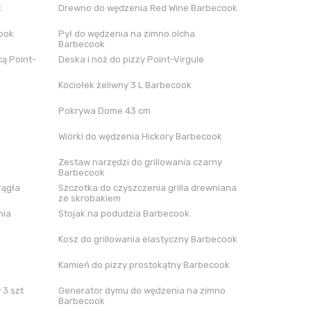
k
Drewno do wędzenia Red Wine Barbecook
cook
Pył do wędzenia na zimno olcha
Barbecook
ą Point-
Deska i nóż do pizzy Point-Virgule
Kociołek żeliwny 3 L Barbecook
Pokrywa Dome 43 cm
Wiórki do wędzenia Hickory Barbecook
Zestaw narzędzi do grillowania czarny
Barbecook
rągła
Szczotka do czyszczenia grilla drewniana
ze skrobakiem
nia
Stojak na podudzia Barbecook
Kosz do grillowania elastyczny Barbecook
Kamień do pizzy prostokątny Barbecook
 3 szt
Generator dymu do wędzenia na zimno
Barbecook