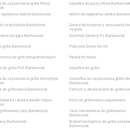
 do czyszczenia grilla Olivia
Łopatka do pizzy Olivia Barbecoo
ok
o wędzenia wiśnia Barbecook
Wiórki do wędzenia oliwka Barbe
do szaszłyków Barbecook
Deska do krojenia z wysuwaną tac
Virgule
liwna okrągła Barbecook
Kociołek żeliwny 9 L Barbecook
 grilla Barbecook
Pokrywa Dome 50 cm
hronna do grilli dwupalnikowych
Reduktor Nano
 do grilla FCS Barbecook
Łopatka do grilla
 do czyszczenia grilla ArmyStyle
Szczotka do czyszczenia grilla ok
ok
Barbecook
 do grillowania Barbecook
Fartuch z akcesoriami do grillowa
żeberka i duże kawałki mięsa
Kosz do grillowania regulowany
ok
grillowania ryby Barbecook
Taca nierdzewna do grillowania
Barbecook
iwny Barbecook
Brykiet bezdymny do grilla zestaw
Barbecook