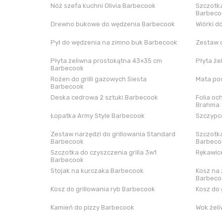
Nóż szefa kuchni Olivia Barbecook
Szczotka
Barbeco
Drewno bukowe do wędzenia Barbecook
Wiórki d
Pył do wędzenia na zimno buk Barbecook
Zestaw 
Płyta żeliwna prostokątna 43×35 cm
Płyta że
Barbecook
Rożen do grilli gazowych Siesta
Mata pod
Barbecook
Deska cedrowa 2 sztuki Barbecook
Folia oc
Brahma
Łopatka Army Style Barbecook
Szczypce
Zestaw narzędzi do grillowania Standard
Szczotka
Barbecook
Barbeco
Szczotka do czyszczenia grilla 3w1
Rękawice
Barbecook
Stojak na kurczaka Barbecook
Kosz na 
Barbeco
Kosz do grillowania ryb Barbecook
Kosz do 
Kamień do pizzy Barbecook
Wok żel