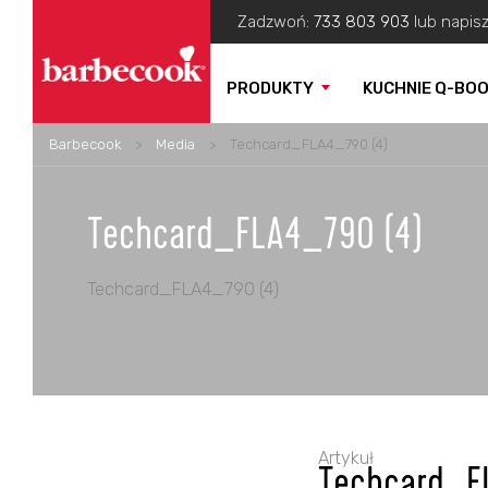
Zadzwoń:
733 803 903
lub napis
PRODUKTY
KUCHNIE Q-BO
Barbecook
>
Media
>
Techcard_FLA4_790 (4)
Techcard_FLA4_790 (4)
Techcard_FLA4_790 (4)
Artykuł