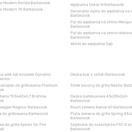
ko Modern Ronda Barbecook
Wędzarka Oskar M Barbecook
ko Modern 75 Barbecook
Generator dymu do wędzenia na 
Barbecook
Pył do wędzenia na zimno Mesqui
Barbecook
Pył do wędzenia na zimno Hickory
Barbecook
Wiórki do wędzenia Dąb
a wok lub kociołek Dynamic
Deska buk 2 sztuki Barbecook
Nestor
arzędzi do grillowania Premium
Stolik boczny do grilla Nestor Ba
ok
liwny 19,5x43x0,7 Brahma
Deska bambusowa 43x28x2cm
ok
Barbecook
 węgiel Magnus Barbecook
Ruszt żeliwny Kamal 60 Barbecoo
 do grillowania Barbecook
Płyta żeliwna do grilla Spring 43x
Barbecook
a do grilla Spices for Fire
Szpikulce do szaszłyków FSC 4 sz
ok
Barbecook