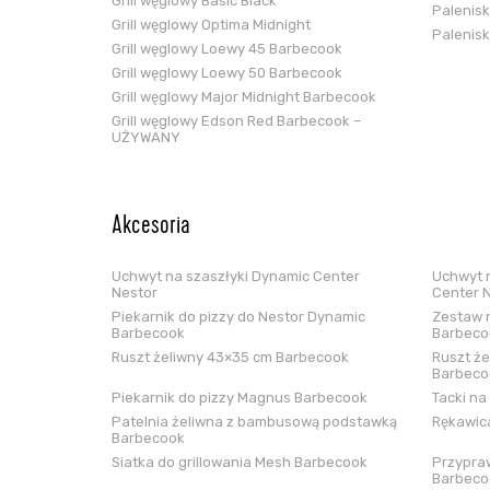
Grill węglowy Basic Black
Palenis
Grill węglowy Optima Midnight
Palenis
Grill węglowy Loewy 45 Barbecook
Grill węglowy Loewy 50 Barbecook
Grill węglowy Major Midnight Barbecook
Grill węglowy Edson Red Barbecook –
UŻYWANY
Akcesoria
Uchwyt na szaszłyki Dynamic Center
Uchwyt n
Nestor
Center 
Piekarnik do pizzy do Nestor Dynamic
Zestaw n
Barbecook
Barbeco
Ruszt żeliwny 43×35 cm Barbecook
Ruszt że
Barbeco
Piekarnik do pizzy Magnus Barbecook
Tacki na
Patelnia żeliwna z bambusową podstawką
Rękawica
Barbecook
Siatka do grillowania Mesh Barbecook
Przypraw
Barbeco