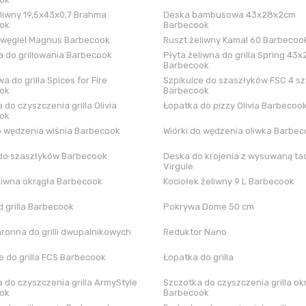
liwny 19,5x43x0,7 Brahma
Deska bambusowa 43x28x2cm
ok
Barbecook
 węgiel Magnus Barbecook
Ruszt żeliwny Kamal 60 Barbecoo
 do grillowania Barbecook
Płyta żeliwna do grilla Spring 43x
Barbecook
a do grilla Spices for Fire
Szpikulce do szaszłyków FSC 4 sz
ok
Barbecook
 do czyszczenia grilla Olivia
Łopatka do pizzy Olivia Barbecoo
ok
o wędzenia wiśnia Barbecook
Wiórki do wędzenia oliwka Barbe
do szaszłyków Barbecook
Deska do krojenia z wysuwaną tac
Virgule
liwna okrągła Barbecook
Kociołek żeliwny 9 L Barbecook
 grilla Barbecook
Pokrywa Dome 50 cm
hronna do grilli dwupalnikowych
Reduktor Nano
 do grilla FCS Barbecook
Łopatka do grilla
 do czyszczenia grilla ArmyStyle
Szczotka do czyszczenia grilla ok
ok
Barbecook