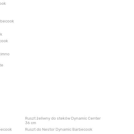
cook
rbecook
ok
ecook
zimno
te
Ruszt żeliwny do steków Dynamic Center
36 cm
rbecook
Ruszt do Nestor Dynamic Barbecook