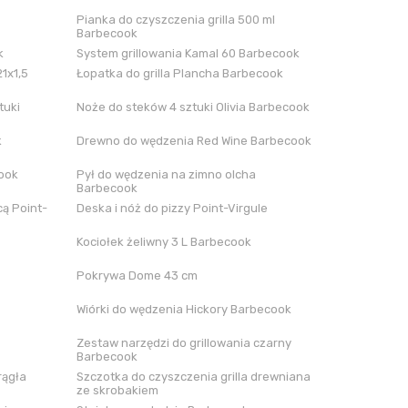
Pianka do czyszczenia grilla 500 ml
Barbecook
k
System grillowania Kamal 60 Barbecook
21x1,5
Łopatka do grilla Plancha Barbecook
tuki
Noże do steków 4 sztuki Olivia Barbecook
k
Drewno do wędzenia Red Wine Barbecook
cook
Pył do wędzenia na zimno olcha
Barbecook
ą Point-
Deska i nóż do pizzy Point-Virgule
Kociołek żeliwny 3 L Barbecook
Pokrywa Dome 43 cm
Wiórki do wędzenia Hickory Barbecook
Zestaw narzędzi do grillowania czarny
Barbecook
rągła
Szczotka do czyszczenia grilla drewniana
ze skrobakiem