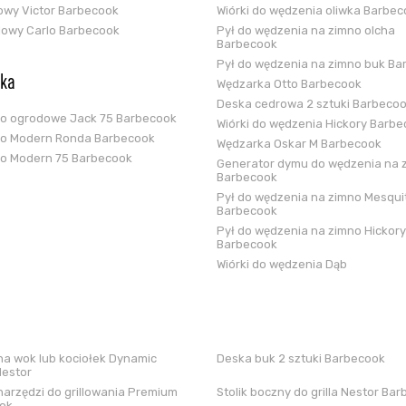
zowy Victor Barbecook
Wiórki do wędzenia oliwka Barbe
glowy Carlo Barbecook
Pył do wędzenia na zimno olcha
Barbecook
Pył do wędzenia na zimno buk Ba
ska
Wędzarka Otto Barbecook
Deska cedrowa 2 sztuki Barbeco
ko ogrodowe Jack 75 Barbecook
Wiórki do wędzenia Hickory Barb
ko Modern Ronda Barbecook
Wędzarka Oskar M Barbecook
ko Modern 75 Barbecook
Generator dymu do wędzenia na 
Barbecook
Pył do wędzenia na zimno Mesqui
Barbecook
Pył do wędzenia na zimno Hickory
Barbecook
Wiórki do wędzenia Dąb
a wok lub kociołek Dynamic
Deska buk 2 sztuki Barbecook
Nestor
arzędzi do grillowania Premium
Stolik boczny do grilla Nestor Ba
ok