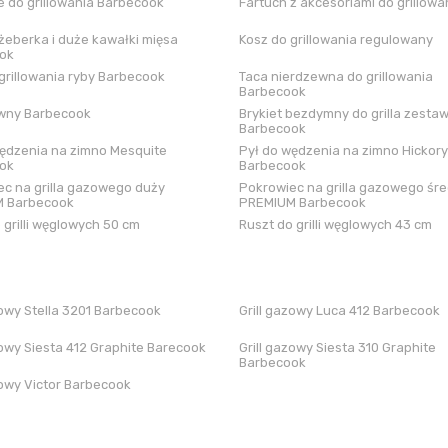
 do grillowania Barbecook
Fartuch z akcesoriami do grillowa
żeberka i duże kawałki mięsa
Kosz do grillowania regulowany
ok
grillowania ryby Barbecook
Taca nierdzewna do grillowania
Barbecook
iwny Barbecook
Brykiet bezdymny do grilla zestaw
Barbecook
ędzenia na zimno Mesquite
Pył do wędzenia na zimno Hickory
ok
Barbecook
c na grilla gazowego duży
Pokrowiec na grilla gazowego śre
 Barbecook
PREMIUM Barbecook
 grilli węglowych 50 cm
Ruszt do grilli węglowych 43 cm
zowy Stella 3201 Barbecook
Grill gazowy Luca 412 Barbecook
zowy Siesta 412 Graphite Barecook
Grill gazowy Siesta 310 Graphite
Barbecook
zowy Victor Barbecook