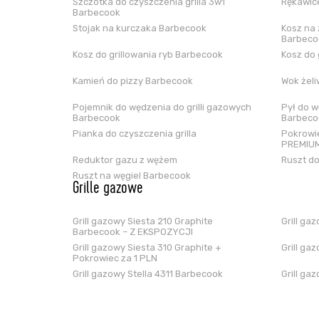
Szczotka do czyszczenia grilla 3w1
Rękawice
Barbecook
Stojak na kurczaka Barbecook
Kosz na 
Barbeco
Kosz do grillowania ryb Barbecook
Kosz do 
Kamień do pizzy Barbecook
Wok żel
Pojemnik do wędzenia do grilli gazowych
Pył do w
Barbecook
Barbeco
Pianka do czyszczenia grilla
Pokrowie
PREMIUM
Reduktor gazu z wężem
Ruszt do
Ruszt na węgiel Barbecook
Grille gazowe
Grill gazowy Siesta 210 Graphite
Grill ga
Barbecook – Z EKSPOZYCJI
Grill gazowy Siesta 310 Graphite +
Grill ga
Pokrowiec za 1 PLN
Grill gazowy Stella 4311 Barbecook
Grill ga