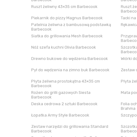
Ruszt żeliwny 43×35 cm Barbecook
Ruszt że
Barbeco
Piekarnik do pizzy Magnus Barbecook
Tacki na
Patelnia żeliwna z bambusową podstawką
Rękawica
Barbecook
Siatka do grillowania Mesh Barbecook
Przypraw
Barbeco
Nóż szefa kuchni Olivia Barbecook
Szczotka
Barbeco
Drewno bukowe do wędzenia Barbecook
Wiórki d
Pył do wędzenia na zimno buk Barbecook
Zestaw 
Płyta żeliwna prostokątna 43×35 cm
Płyta że
Barbecook
Rożen do grilli gazowych Siesta
Mata pod
Barbecook
Deska cedrowa 2 sztuki Barbecook
Folia oc
Brahma
Łopatka Army Style Barbecook
Szczypce
Zestaw narzędzi do grillowania Standard
Szczotka
Barbecook
Barbeco