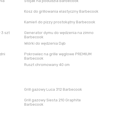
nia
Stojak na podudzia Barbecook
Kosz do grillowania elastyczny Barbecook
Kamień do pizzy prostokątny Barbecook
 3 szt
Generator dymu do wędzenia na zimno
Barbecook
Wiórki do wędzenia Dąb
dni
Pokrowiec na grille węglowe PREMIUM
Barbecook
Ruszt chromowany 40 cm
Grill gazowy Luca 312 Barbecook
Grill gazowy Siesta 210 Graphite
Barbecook