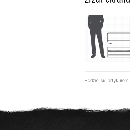
Zrzut ekran
Podziel się artykułem