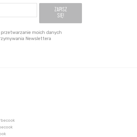
przetwarzanie moich danych
rzymywania Newslettera
arbecook
becook
cook