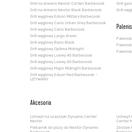
Grill na drewno Nestor Corten Barbecook
Grill ga
Grill na drewno Nestor Black Barbecook
Grill wę
Grill węglowy Edson Military Barbecook
Grill węglowy Carlo Urban Grey Barbecook
Paleni
Grill węglowy Carlo Barbecook
Grill węglowy Largo Green
Palenis
Grill węglowy Basic Black
Palenis
Grill węglowy Optima Midnight
Palenis
Grill węglowy Loewy 45 Barbecook
Grill węglowy Loewy 50 Barbecook
Grill węglowy Major Midnight Barbecook
Grill węglowy Edson Red Barbecook –
UŻYWANY
Akcesoria
Uchwyt na szaszłyki Dynamic Center
Uchwyt n
Nestor
Center 
Piekarnik do pizzy do Nestor Dynamic
Zestaw n
Barbecook
Barbeco