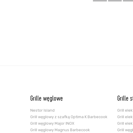
Grille węglowe
Grille 
Nestor Island
Grill el
Grill węglowy z szafką Optima K Barbecook
Grill el
Grill węglowy Major INOX
Grill el
Grill węglowy Magnus Barbecook
Grill wę