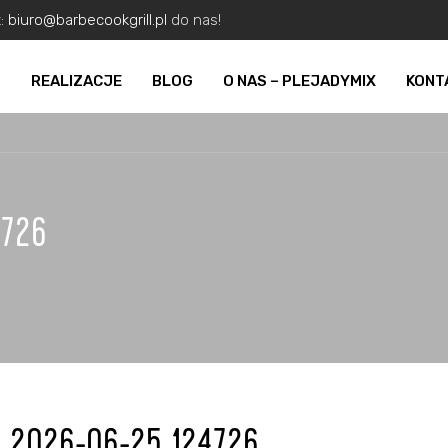
z:
biuro@barbecookgrill.pl
do nas!
O
REALIZACJE
BLOG
O NAS – PLEJADYMIX
KONT
4726