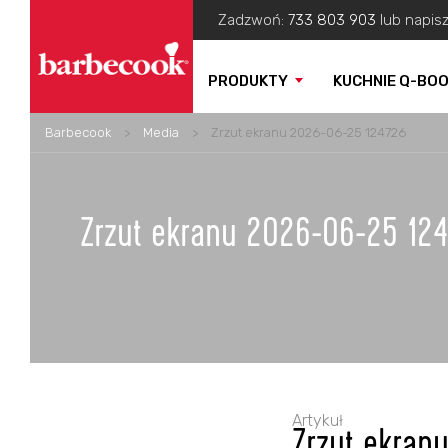
Zadzwoń:
733 803 903
lub napis
PRODUKTY
KUCHNIE Q-BO
Barbecook
>
Media
>
Zrzut ekranu 2026-06-25 124726
Zrzut ekranu 2026-06-25 12
Artykuł