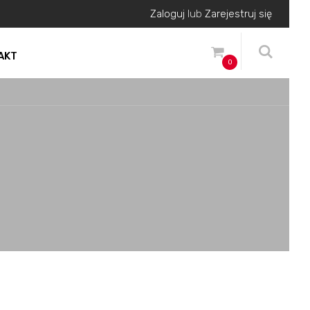
Zaloguj
lub
Zarejestruj się
AKT
0