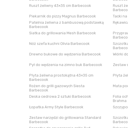
Ruszt żeliwny 43×35 cm Barbecook
Ruszt że
Barbeco
Piekarnik do pizzy Magnus Barbecook
Tacki na
Patelnia żeliwna z bambusową podstawką
Rękawica
Barbecook
Siatka do grillowania Mesh Barbecook
Przypraw
Barbeco
Nóż szefa kuchni Olivia Barbecook
Szczotka
Barbeco
Drewno bukowe do wędzenia Barbecook
Wiórki d
Pył do wędzenia na zimno buk Barbecook
Zestaw 
Płyta żeliwna prostokątna 43×35 cm
Płyta że
Barbecook
Rożen do grilli gazowych Siesta
Mata pod
Barbecook
Deska cedrowa 2 sztuki Barbecook
Folia oc
Brahma
Łopatka Army Style Barbecook
Szczypce
Zestaw narzędzi do grillowania Standard
Szczotka
Barbecook
Barbeco