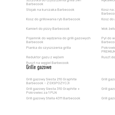
Szczotka do czyszczenia grilla 3w1
Rękawice
Barbecook
Stojak na kurczaka Barbecook
Kosz na 
Barbeco
Kosz do grillowania ryb Barbecook
Kosz do 
Kamień do pizzy Barbecook
Wok żel
Pojemnik do wędzenia do grilli gazowych
Pył do w
Barbecook
Barbeco
Pianka do czyszczenia grilla
Pokrowie
PREMIUM
Reduktor gazu z wężem
Ruszt do
Ruszt na węgiel Barbecook
Grille gazowe
Grill gazowy Siesta 210 Graphite
Grill ga
Barbecook – Z EKSPOZYCJI
Grill gazowy Siesta 310 Graphite +
Grill ga
Pokrowiec za 1 PLN
Grill gazowy Stella 4311 Barbecook
Grill ga