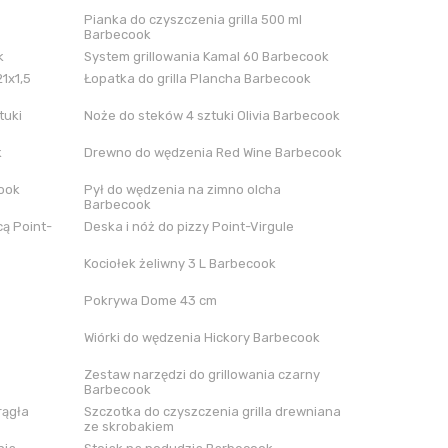
Pianka do czyszczenia grilla 500 ml
Barbecook
k
System grillowania Kamal 60 Barbecook
21x1,5
Łopatka do grilla Plancha Barbecook
tuki
Noże do steków 4 sztuki Olivia Barbecook
k
Drewno do wędzenia Red Wine Barbecook
cook
Pył do wędzenia na zimno olcha
Barbecook
ą Point-
Deska i nóż do pizzy Point-Virgule
Kociołek żeliwny 3 L Barbecook
Pokrywa Dome 43 cm
Wiórki do wędzenia Hickory Barbecook
Zestaw narzędzi do grillowania czarny
Barbecook
rągła
Szczotka do czyszczenia grilla drewniana
ze skrobakiem