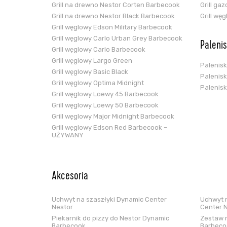
Grill na drewno Nestor Corten Barbecook
Grill ga
Grill na drewno Nestor Black Barbecook
Grill wę
Grill węglowy Edson Military Barbecook
Grill węglowy Carlo Urban Grey Barbecook
Paleni
Grill węglowy Carlo Barbecook
Grill węglowy Largo Green
Palenis
Grill węglowy Basic Black
Palenis
Grill węglowy Optima Midnight
Palenis
Grill węglowy Loewy 45 Barbecook
Grill węglowy Loewy 50 Barbecook
Grill węglowy Major Midnight Barbecook
Grill węglowy Edson Red Barbecook –
UŻYWANY
Akcesoria
Uchwyt na szaszłyki Dynamic Center
Uchwyt n
Nestor
Center 
Piekarnik do pizzy do Nestor Dynamic
Zestaw n
Barbecook
Barbeco