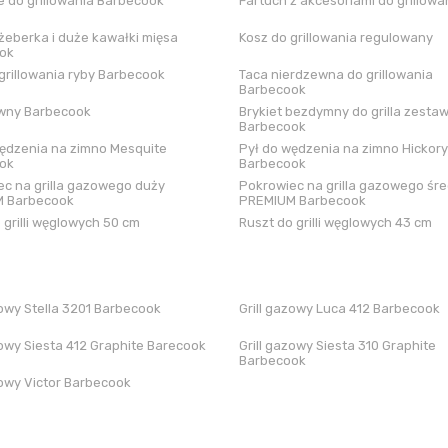
 do grillowania Barbecook
Fartuch z akcesoriami do grillowa
żeberka i duże kawałki mięsa
Kosz do grillowania regulowany
ok
grillowania ryby Barbecook
Taca nierdzewna do grillowania
Barbecook
iwny Barbecook
Brykiet bezdymny do grilla zestaw
Barbecook
ędzenia na zimno Mesquite
Pył do wędzenia na zimno Hickory
ok
Barbecook
c na grilla gazowego duży
Pokrowiec na grilla gazowego śre
 Barbecook
PREMIUM Barbecook
 grilli węglowych 50 cm
Ruszt do grilli węglowych 43 cm
zowy Stella 3201 Barbecook
Grill gazowy Luca 412 Barbecook
zowy Siesta 412 Graphite Barecook
Grill gazowy Siesta 310 Graphite
Barbecook
zowy Victor Barbecook