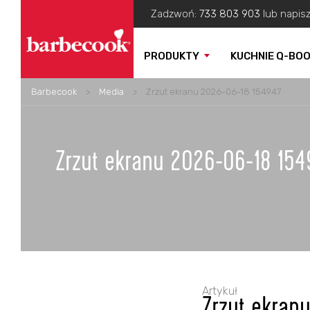
Zadzwoń:
733 803 903
lub napis
PRODUKTY
KUCHNIE Q-BO
Barbecook
>
Media
>
Zrzut ekranu 2026-06-18 154947
Zrzut ekranu 2026-06-18 154
Artykuł