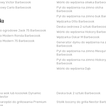
zowy Victor Barbecook
Wiórki do wędzenia oliwka Barbe
glowy Carlo Barbecook
Pył do wędzenia na zimno olcha
Barbecook
Pył do wędzenia na zimno buk Ba
ska
Wędzarka Otto Barbecook
Deska cedrowa 2 sztuki Barbeco
ko ogrodowe Jack 75 Barbecook
Wiórki do wędzenia Hickory Barb
ko Modern Ronda Barbecook
Wędzarka Oskar M Barbecook
ko Modern 75 Barbecook
Generator dymu do wędzenia na 
Barbecook
Pył do wędzenia na zimno Mesqui
Barbecook
Pył do wędzenia na zimno Hickory
Barbecook
Wiórki do wędzenia Dąb
a wok lub kociołek Dynamic
Deska buk 2 sztuki Barbecook
Nestor
arzędzi do grillowania Premium
Stolik boczny do grilla Nestor Ba
ok