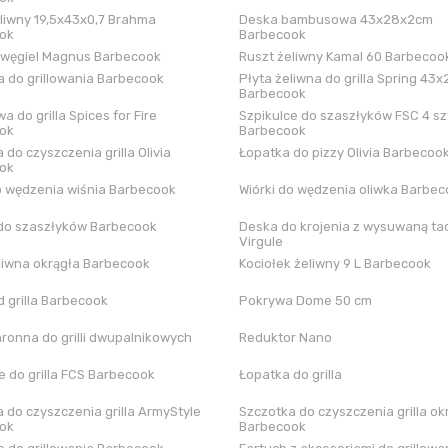
liwny 19,5x43x0,7 Brahma
Deska bambusowa 43x28x2cm
ok
Barbecook
 węgiel Magnus Barbecook
Ruszt żeliwny Kamal 60 Barbecoo
 do grillowania Barbecook
Płyta żeliwna do grilla Spring 43x
Barbecook
a do grilla Spices for Fire
Szpikulce do szaszłyków FSC 4 sz
ok
Barbecook
 do czyszczenia grilla Olivia
Łopatka do pizzy Olivia Barbecoo
ok
o wędzenia wiśnia Barbecook
Wiórki do wędzenia oliwka Barbe
do szaszłyków Barbecook
Deska do krojenia z wysuwaną tac
Virgule
liwna okrągła Barbecook
Kociołek żeliwny 9 L Barbecook
 grilla Barbecook
Pokrywa Dome 50 cm
hronna do grilli dwupalnikowych
Reduktor Nano
 do grilla FCS Barbecook
Łopatka do grilla
 do czyszczenia grilla ArmyStyle
Szczotka do czyszczenia grilla ok
ok
Barbecook