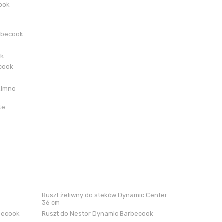
cook
rbecook
ok
ecook
zimno
te
Ruszt żeliwny do steków Dynamic Center
36 cm
rbecook
Ruszt do Nestor Dynamic Barbecook