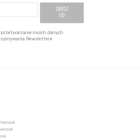
przetwarzanie moich danych
rzymywania Newslettera
arbecook
becook
cook