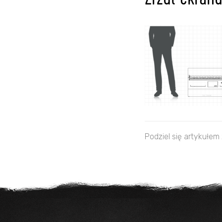
Zrzut ekran
Podziel się artykułem