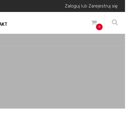
Zaloguj
lub
Zarejestruj się
AKT
0