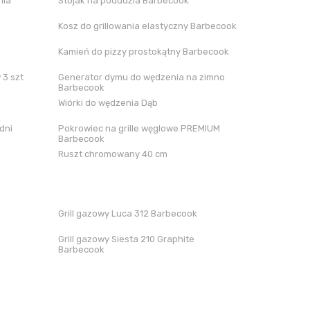
nia
Stojak na podudzia Barbecook
Kosz do grillowania elastyczny Barbecook
Kamień do pizzy prostokątny Barbecook
 3 szt
Generator dymu do wędzenia na zimno
Barbecook
Wiórki do wędzenia Dąb
dni
Pokrowiec na grille węglowe PREMIUM
Barbecook
Ruszt chromowany 40 cm
Grill gazowy Luca 312 Barbecook
Grill gazowy Siesta 210 Graphite
Barbecook