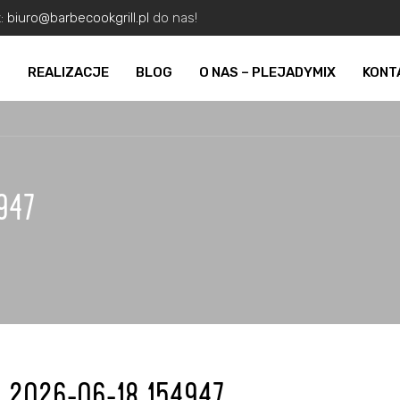
z:
biuro@barbecookgrill.pl
do nas!
O
REALIZACJE
BLOG
O NAS – PLEJADYMIX
KONT
947