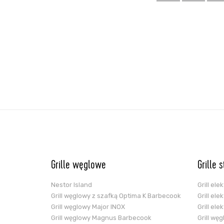
Grille węglowe
Grille 
Nestor Island
Grill el
Grill węglowy z szafką Optima K Barbecook
Grill el
Grill węglowy Major INOX
Grill el
Grill węglowy Magnus Barbecook
Grill wę