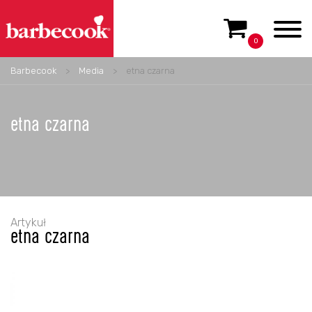
0
Barbecook
>
Media
>
etna czarna
etna czarna
Artykuł
etna czarna