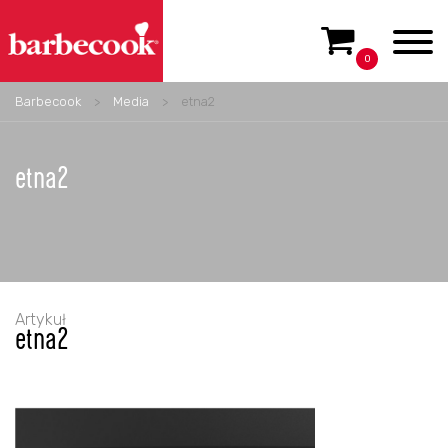
0
Barbecook
>
Media
>
etna2
etna2
Artykuł
etna2