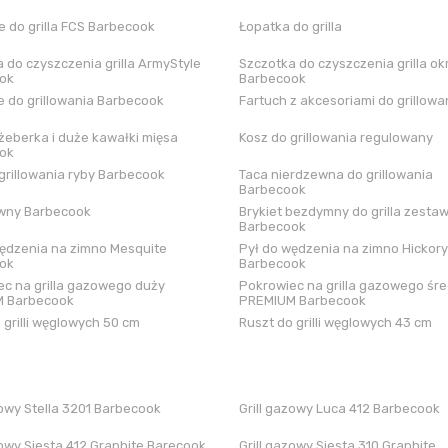
 do grilla FCS Barbecook
Łopatka do grilla
 do czyszczenia grilla ArmyStyle
Szczotka do czyszczenia grilla ok
ok
Barbecook
 do grillowania Barbecook
Fartuch z akcesoriami do grillowa
żeberka i duże kawałki mięsa
Kosz do grillowania regulowany
ok
grillowania ryby Barbecook
Taca nierdzewna do grillowania
Barbecook
iwny Barbecook
Brykiet bezdymny do grilla zestaw
Barbecook
ędzenia na zimno Mesquite
Pył do wędzenia na zimno Hickory
ok
Barbecook
c na grilla gazowego duży
Pokrowiec na grilla gazowego śre
 Barbecook
PREMIUM Barbecook
 grilli węglowych 50 cm
Ruszt do grilli węglowych 43 cm
zowy Stella 3201 Barbecook
Grill gazowy Luca 412 Barbecook
zowy Siesta 412 Graphite Barecook
Grill gazowy Siesta 310 Graphite