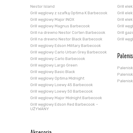
Nestor Island
Grill el
Grill węglowy z szafką Optima K Barbecook
Grill el
Grill węglowy Major INOX
Grill el
Grill węglowy Magnus Barbecook
Grill wę
Grill na drewno Nestor Corten Barbecook
Grill ga
Grill na drewno Nestor Black Barbecook
Grill wę
Grill węglowy Edson Military Barbecook
Grill węglowy Carlo Urban Grey Barbecook
Paleni
Grill węglowy Carlo Barbecook
Grill węglowy Largo Green
Palenis
Grill węglowy Basic Black
Palenis
Grill węglowy Optima Midnight
Palenis
Grill węglowy Loewy 45 Barbecook
Grill węglowy Loewy 50 Barbecook
Grill węglowy Major Midnight Barbecook
Grill węglowy Edson Red Barbecook –
UŻYWANY