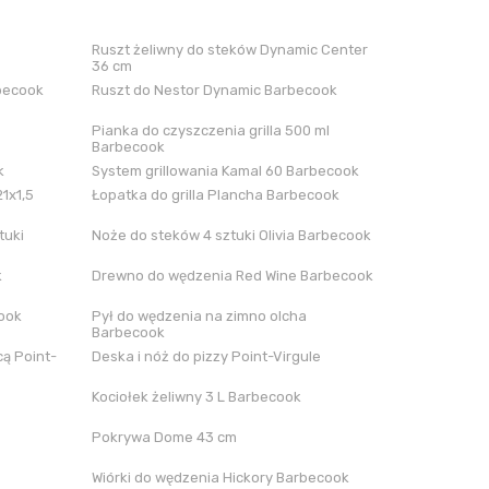
Ruszt żeliwny do steków Dynamic Center
36 cm
rbecook
Ruszt do Nestor Dynamic Barbecook
Pianka do czyszczenia grilla 500 ml
Barbecook
k
System grillowania Kamal 60 Barbecook
21x1,5
Łopatka do grilla Plancha Barbecook
tuki
Noże do steków 4 sztuki Olivia Barbecook
k
Drewno do wędzenia Red Wine Barbecook
cook
Pył do wędzenia na zimno olcha
Barbecook
ą Point-
Deska i nóż do pizzy Point-Virgule
Kociołek żeliwny 3 L Barbecook
Pokrywa Dome 43 cm
Wiórki do wędzenia Hickory Barbecook