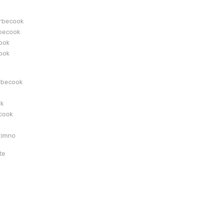
arbecook
becook
cook
cook
rbecook
ok
ecook
zimno
te