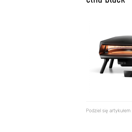
etna black
Podziel się artykułem