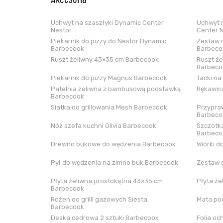
Akcesoria
Uchwyt na szaszłyki Dynamic Center
Uchwyt n
Nestor
Center 
Piekarnik do pizzy do Nestor Dynamic
Zestaw n
Barbecook
Barbeco
Ruszt żeliwny 43×35 cm Barbecook
Ruszt że
Barbeco
Piekarnik do pizzy Magnus Barbecook
Tacki na
Patelnia żeliwna z bambusową podstawką
Rękawica
Barbecook
Siatka do grillowania Mesh Barbecook
Przypraw
Barbeco
Nóż szefa kuchni Olivia Barbecook
Szczotka
Barbeco
Drewno bukowe do wędzenia Barbecook
Wiórki d
Pył do wędzenia na zimno buk Barbecook
Zestaw 
Płyta żeliwna prostokątna 43×35 cm
Płyta że
Barbecook
Rożen do grilli gazowych Siesta
Mata pod
Barbecook
Deska cedrowa 2 sztuki Barbecook
Folia oc