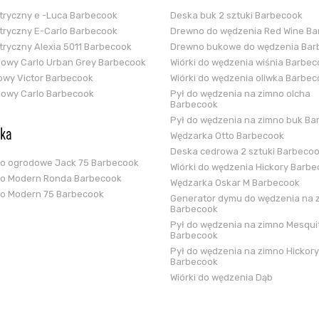
ektryczny e -Luca Barbecook
Deska buk 2 sztuki Barbecook
ektryczny E-Carlo Barbecook
Drewno do wędzenia Red Wine B
ektryczny Alexia 5011 Barbecook
Drewno bukowe do wędzenia Bar
glowy Carlo Urban Grey Barbecook
Wiórki do wędzenia wiśnia Barbe
zowy Victor Barbecook
Wiórki do wędzenia oliwka Barbe
glowy Carlo Barbecook
Pył do wędzenia na zimno olcha
Barbecook
Pył do wędzenia na zimno buk Ba
ska
Wędzarka Otto Barbecook
Deska cedrowa 2 sztuki Barbeco
ko ogrodowe Jack 75 Barbecook
Wiórki do wędzenia Hickory Barb
ko Modern Ronda Barbecook
Wędzarka Oskar M Barbecook
ko Modern 75 Barbecook
Generator dymu do wędzenia na 
Barbecook
Pył do wędzenia na zimno Mesqui
Barbecook
Pył do wędzenia na zimno Hickory
Barbecook
Wiórki do wędzenia Dąb