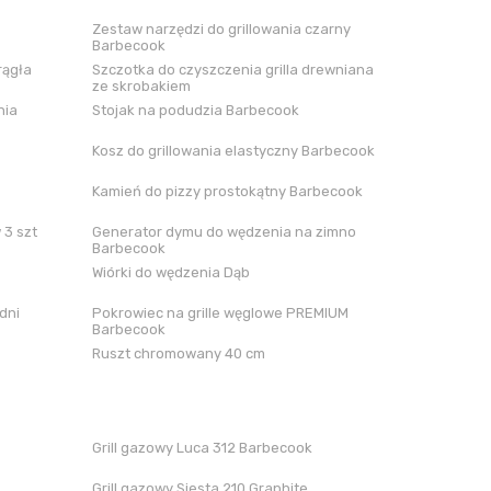
Zestaw narzędzi do grillowania czarny
Barbecook
rągła
Szczotka do czyszczenia grilla drewniana
ze skrobakiem
nia
Stojak na podudzia Barbecook
Kosz do grillowania elastyczny Barbecook
Kamień do pizzy prostokątny Barbecook
 3 szt
Generator dymu do wędzenia na zimno
Barbecook
Wiórki do wędzenia Dąb
dni
Pokrowiec na grille węglowe PREMIUM
Barbecook
Ruszt chromowany 40 cm
Grill gazowy Luca 312 Barbecook
Grill gazowy Siesta 210 Graphite