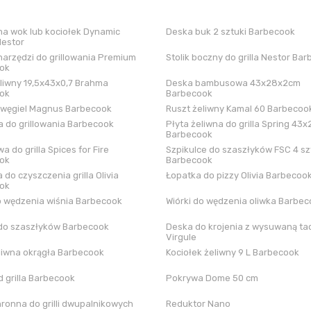
a wok lub kociołek Dynamic
Deska buk 2 sztuki Barbecook
Nestor
arzędzi do grillowania Premium
Stolik boczny do grilla Nestor Ba
ok
liwny 19,5x43x0,7 Brahma
Deska bambusowa 43x28x2cm
ok
Barbecook
 węgiel Magnus Barbecook
Ruszt żeliwny Kamal 60 Barbecoo
 do grillowania Barbecook
Płyta żeliwna do grilla Spring 43x
Barbecook
a do grilla Spices for Fire
Szpikulce do szaszłyków FSC 4 sz
ok
Barbecook
 do czyszczenia grilla Olivia
Łopatka do pizzy Olivia Barbecoo
ok
o wędzenia wiśnia Barbecook
Wiórki do wędzenia oliwka Barbe
do szaszłyków Barbecook
Deska do krojenia z wysuwaną tac
Virgule
liwna okrągła Barbecook
Kociołek żeliwny 9 L Barbecook
 grilla Barbecook
Pokrywa Dome 50 cm
hronna do grilli dwupalnikowych
Reduktor Nano