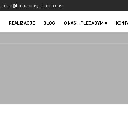
z:
biuro@barbecookgrill.pl
do nas!
O
REALIZACJE
BLOG
O NAS – PLEJADYMIX
KONT