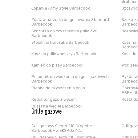
Brahma
Łopatka Army Style Barbecook
Szczypce
Zestaw narzędzi do grillowania Standard
Szczotka
Barbecook
Barbeco
Szczotka do czyszczenia grilla 3w1
Rękawice
Barbecook
Stojak na kurczaka Barbecook
Kosz na 
Barbeco
Kosz do grillowania ryb Barbecook
Kosz do 
Kamień do pizzy Barbecook
Wok żel
Pojemnik do wędzenia do grilli gazowych
Pył do w
Barbecook
Barbeco
Pianka do czyszczenia grilla
Pokrowie
PREMIUM
Reduktor gazu z wężem
Ruszt do
Ruszt na węgiel Barbecook
Grille gazowe
Grill gazowy Siesta 210 Graphite
Grill ga
Barbecook – Z EKSPOZYCJI
Grill gazowy Siesta 310 Graphite +
Grill ga