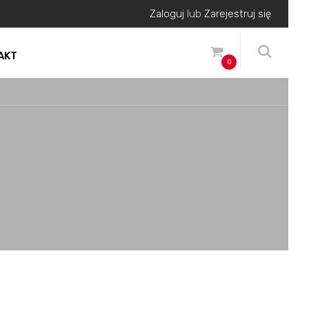
Zaloguj
lub
Zarejestruj się
AKT
0