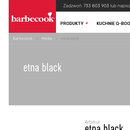
Zadzwoń:
733 803 903
lub napis
PRODUKTY
KUCHNIE Q-BO
Barbecook
>
Media
>
etna black
etna black
Artykuł