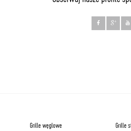
Obserwuj nasze profile sp
Grille węglowe
Grille 