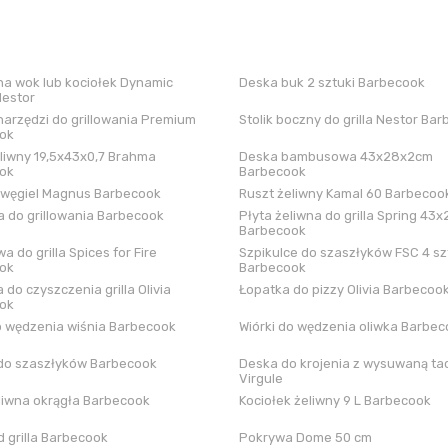
a wok lub kociołek Dynamic
Deska buk 2 sztuki Barbecook
Nestor
arzędzi do grillowania Premium
Stolik boczny do grilla Nestor Ba
ok
liwny 19,5x43x0,7 Brahma
Deska bambusowa 43x28x2cm
ok
Barbecook
 węgiel Magnus Barbecook
Ruszt żeliwny Kamal 60 Barbecoo
 do grillowania Barbecook
Płyta żeliwna do grilla Spring 43x
Barbecook
a do grilla Spices for Fire
Szpikulce do szaszłyków FSC 4 sz
ok
Barbecook
 do czyszczenia grilla Olivia
Łopatka do pizzy Olivia Barbecoo
ok
o wędzenia wiśnia Barbecook
Wiórki do wędzenia oliwka Barbe
do szaszłyków Barbecook
Deska do krojenia z wysuwaną tac
Virgule
liwna okrągła Barbecook
Kociołek żeliwny 9 L Barbecook
 grilla Barbecook
Pokrywa Dome 50 cm