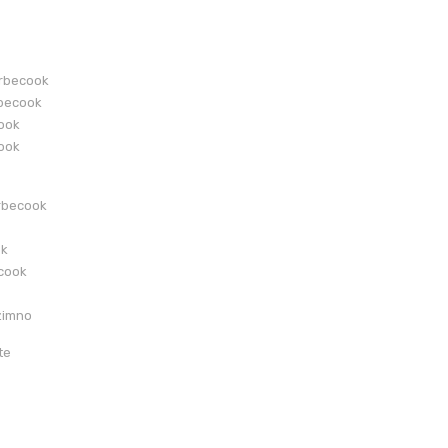
arbecook
becook
cook
cook
rbecook
ok
ecook
zimno
te