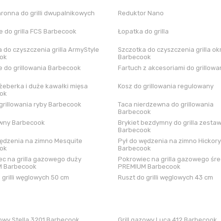
hronna do grilli dwupalnikowych
Reduktor Nano
 do grilla FCS Barbecook
Łopatka do grilla
 do czyszczenia grilla ArmyStyle
Szczotka do czyszczenia grilla ok
ok
Barbecook
 do grillowania Barbecook
Fartuch z akcesoriami do grillowa
żeberka i duże kawałki mięsa
Kosz do grillowania regulowany
ok
grillowania ryby Barbecook
Taca nierdzewna do grillowania
Barbecook
iwny Barbecook
Brykiet bezdymny do grilla zestaw
Barbecook
ędzenia na zimno Mesquite
Pył do wędzenia na zimno Hickory
ok
Barbecook
c na grilla gazowego duży
Pokrowiec na grilla gazowego śre
 Barbecook
PREMIUM Barbecook
 grilli węglowych 50 cm
Ruszt do grilli węglowych 43 cm
zowy Stella 3201 Barbecook
Grill gazowy Luca 412 Barbecook