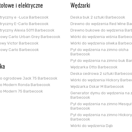
stołowe i elektryczne
Wędzarki
ektryczny e -Luca Barbecook
Deska buk 2 sztuki Barbecook
ektryczny E-Carlo Barbecook
Drewno do wędzenia Red Wine B
ektryczny Alexia 5011 Barbecook
Drewno bukowe do wędzenia Bar
glowy Carlo Urban Grey Barbecook
Wiórki do wędzenia wiśnia Barbe
zowy Victor Barbecook
Wiórki do wędzenia oliwka Barbe
glowy Carlo Barbecook
Pył do wędzenia na zimno olcha
Barbecook
Pył do wędzenia na zimno buk Ba
ska
Wędzarka Otto Barbecook
Deska cedrowa 2 sztuki Barbeco
ko ogrodowe Jack 75 Barbecook
Wiórki do wędzenia Hickory Barb
ko Modern Ronda Barbecook
Wędzarka Oskar M Barbecook
ko Modern 75 Barbecook
Generator dymu do wędzenia na 
Barbecook
Pył do wędzenia na zimno Mesqui
Barbecook
Pył do wędzenia na zimno Hickory
Barbecook
Wiórki do wędzenia Dąb