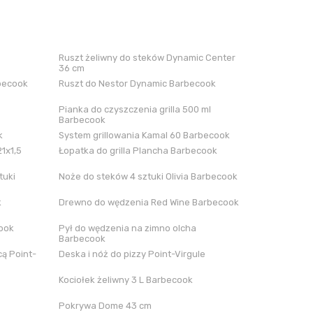
Ruszt żeliwny do steków Dynamic Center
36 cm
rbecook
Ruszt do Nestor Dynamic Barbecook
Pianka do czyszczenia grilla 500 ml
Barbecook
k
System grillowania Kamal 60 Barbecook
21x1,5
Łopatka do grilla Plancha Barbecook
tuki
Noże do steków 4 sztuki Olivia Barbecook
k
Drewno do wędzenia Red Wine Barbecook
cook
Pył do wędzenia na zimno olcha
Barbecook
ą Point-
Deska i nóż do pizzy Point-Virgule
Kociołek żeliwny 3 L Barbecook
Pokrywa Dome 43 cm