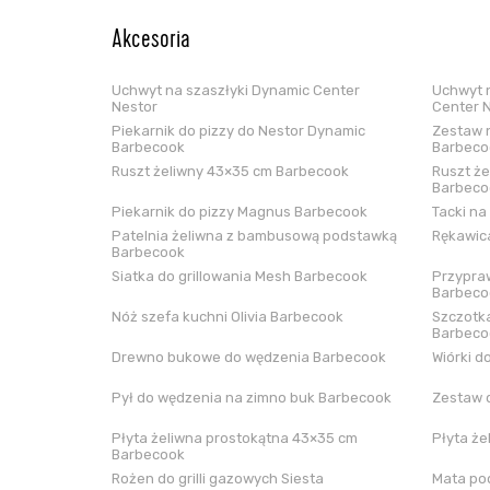
Akcesoria
Uchwyt na szaszłyki Dynamic Center
Uchwyt n
Nestor
Center 
Piekarnik do pizzy do Nestor Dynamic
Zestaw n
Barbecook
Barbeco
Ruszt żeliwny 43×35 cm Barbecook
Ruszt że
Barbeco
Piekarnik do pizzy Magnus Barbecook
Tacki na
Patelnia żeliwna z bambusową podstawką
Rękawica
Barbecook
Siatka do grillowania Mesh Barbecook
Przypraw
Barbeco
Nóż szefa kuchni Olivia Barbecook
Szczotka
Barbeco
Drewno bukowe do wędzenia Barbecook
Wiórki d
Pył do wędzenia na zimno buk Barbecook
Zestaw 
Płyta żeliwna prostokątna 43×35 cm
Płyta że
Barbecook
Rożen do grilli gazowych Siesta
Mata pod