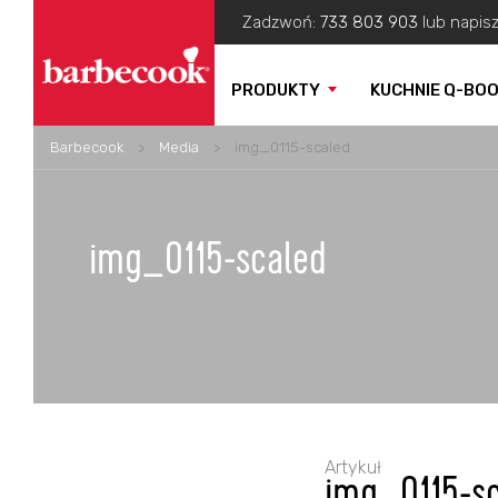
Zadzwoń:
733 803 903
lub napis
PRODUKTY
KUCHNIE Q-BO
Barbecook
>
Media
>
img_0115-scaled
img_0115-scaled
Artykuł