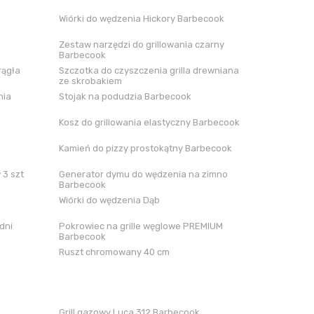
Wiórki do wędzenia Hickory Barbecook
Zestaw narzędzi do grillowania czarny
Barbecook
rągła
Szczotka do czyszczenia grilla drewniana
ze skrobakiem
nia
Stojak na podudzia Barbecook
Kosz do grillowania elastyczny Barbecook
Kamień do pizzy prostokątny Barbecook
 3 szt
Generator dymu do wędzenia na zimno
Barbecook
Wiórki do wędzenia Dąb
dni
Pokrowiec na grille węglowe PREMIUM
Barbecook
Ruszt chromowany 40 cm
Grill gazowy Luca 312 Barbecook