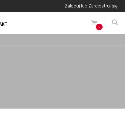
Zaloguj
lub
Zarejestruj się
AKT
0