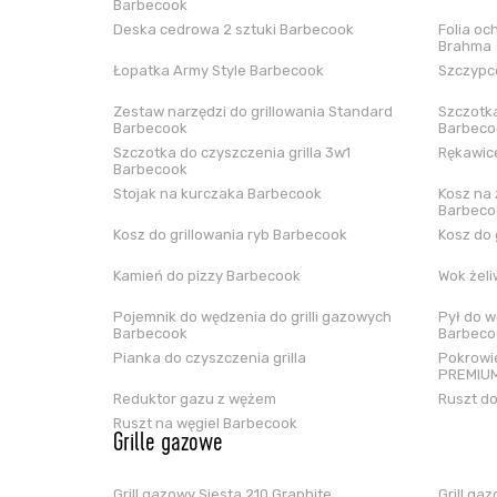
Barbecook
Deska cedrowa 2 sztuki Barbecook
Folia oc
Brahma
Łopatka Army Style Barbecook
Szczypce
Zestaw narzędzi do grillowania Standard
Szczotka
Barbecook
Barbeco
Szczotka do czyszczenia grilla 3w1
Rękawice
Barbecook
Stojak na kurczaka Barbecook
Kosz na 
Barbeco
Kosz do grillowania ryb Barbecook
Kosz do 
Kamień do pizzy Barbecook
Wok żel
Pojemnik do wędzenia do grilli gazowych
Pył do w
Barbecook
Barbeco
Pianka do czyszczenia grilla
Pokrowie
PREMIUM
Reduktor gazu z wężem
Ruszt do
Ruszt na węgiel Barbecook
Grille gazowe
Grill gazowy Siesta 210 Graphite
Grill ga