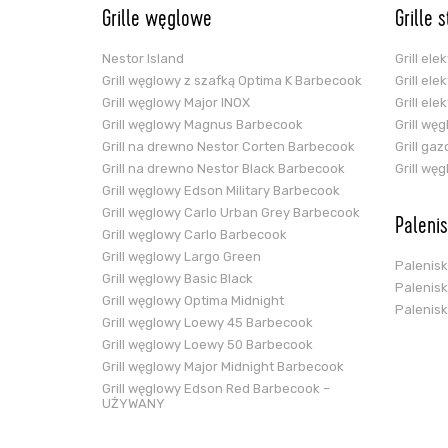
Grille węglowe
Grille 
Nestor Island
Grill el
Grill węglowy z szafką Optima K Barbecook
Grill el
Grill węglowy Major INOX
Grill el
Grill węglowy Magnus Barbecook
Grill wę
Grill na drewno Nestor Corten Barbecook
Grill ga
Grill na drewno Nestor Black Barbecook
Grill wę
Grill węglowy Edson Military Barbecook
Grill węglowy Carlo Urban Grey Barbecook
Paleni
Grill węglowy Carlo Barbecook
Grill węglowy Largo Green
Palenis
Grill węglowy Basic Black
Palenis
Grill węglowy Optima Midnight
Palenis
Grill węglowy Loewy 45 Barbecook
Grill węglowy Loewy 50 Barbecook
Grill węglowy Major Midnight Barbecook
Grill węglowy Edson Red Barbecook –
UŻYWANY