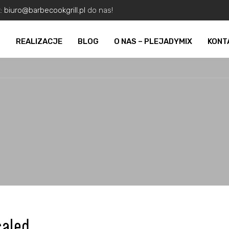
z:
biuro@barbecookgrill.pl
do nas!
O
REALIZACJE
BLOG
O NAS – PLEJADYMIX
KONT