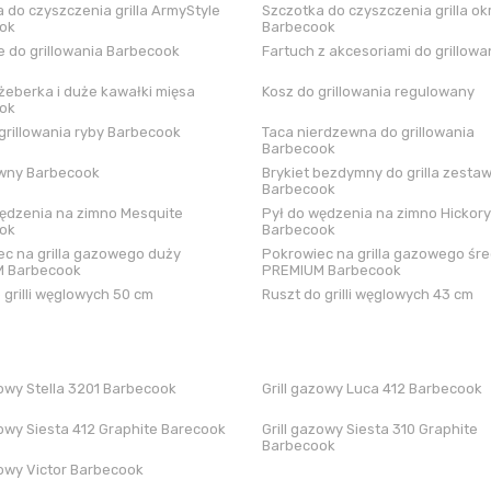
 do czyszczenia grilla ArmyStyle
Szczotka do czyszczenia grilla ok
ok
Barbecook
 do grillowania Barbecook
Fartuch z akcesoriami do grillowa
żeberka i duże kawałki mięsa
Kosz do grillowania regulowany
ok
grillowania ryby Barbecook
Taca nierdzewna do grillowania
Barbecook
iwny Barbecook
Brykiet bezdymny do grilla zestaw
Barbecook
ędzenia na zimno Mesquite
Pył do wędzenia na zimno Hickory
ok
Barbecook
c na grilla gazowego duży
Pokrowiec na grilla gazowego śre
 Barbecook
PREMIUM Barbecook
 grilli węglowych 50 cm
Ruszt do grilli węglowych 43 cm
zowy Stella 3201 Barbecook
Grill gazowy Luca 412 Barbecook
zowy Siesta 412 Graphite Barecook
Grill gazowy Siesta 310 Graphite
Barbecook
zowy Victor Barbecook