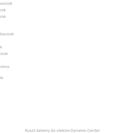
becook
cook
cook
rbecook
ok
ecook
zimno
te
Ruszt żeliwny do steków Dynamic Center