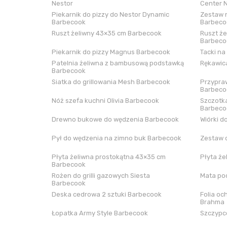
Nestor
Center 
Piekarnik do pizzy do Nestor Dynamic
Zestaw n
Barbecook
Barbeco
Ruszt żeliwny 43×35 cm Barbecook
Ruszt że
Barbeco
Piekarnik do pizzy Magnus Barbecook
Tacki na
Patelnia żeliwna z bambusową podstawką
Rękawica
Barbecook
Siatka do grillowania Mesh Barbecook
Przypraw
Barbeco
Nóż szefa kuchni Olivia Barbecook
Szczotka
Barbeco
Drewno bukowe do wędzenia Barbecook
Wiórki d
Pył do wędzenia na zimno buk Barbecook
Zestaw 
Płyta żeliwna prostokątna 43×35 cm
Płyta że
Barbecook
Rożen do grilli gazowych Siesta
Mata pod
Barbecook
Deska cedrowa 2 sztuki Barbecook
Folia oc
Brahma
Łopatka Army Style Barbecook
Szczypce