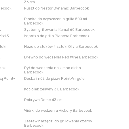
36 cm
rbecook
Ruszt do Nestor Dynamic Barbecook
Pianka do czyszczenia grilla 500 ml
Barbecook
k
System grillowania Kamal 60 Barbecook
21x1,5
Łopatka do grilla Plancha Barbecook
tuki
Noże do steków 4 sztuki Olivia Barbecook
k
Drewno do wędzenia Red Wine Barbecook
cook
Pył do wędzenia na zimno olcha
Barbecook
ą Point-
Deska i nóż do pizzy Point-Virgule
Kociołek żeliwny 3 L Barbecook
Pokrywa Dome 43 cm
Wiórki do wędzenia Hickory Barbecook
Zestaw narzędzi do grillowania czarny
Barbecook