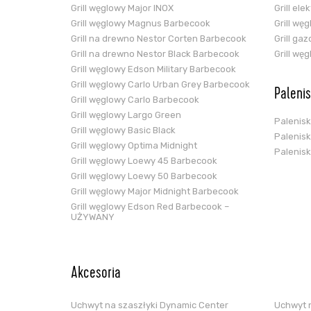
Grill węglowy Major INOX
Grill el
Grill węglowy Magnus Barbecook
Grill wę
Grill na drewno Nestor Corten Barbecook
Grill ga
Grill na drewno Nestor Black Barbecook
Grill wę
Grill węglowy Edson Military Barbecook
Grill węglowy Carlo Urban Grey Barbecook
Paleni
Grill węglowy Carlo Barbecook
Grill węglowy Largo Green
Palenis
Grill węglowy Basic Black
Palenis
Grill węglowy Optima Midnight
Palenis
Grill węglowy Loewy 45 Barbecook
Grill węglowy Loewy 50 Barbecook
Grill węglowy Major Midnight Barbecook
Grill węglowy Edson Red Barbecook –
UŻYWANY
Akcesoria
Uchwyt na szaszłyki Dynamic Center
Uchwyt n