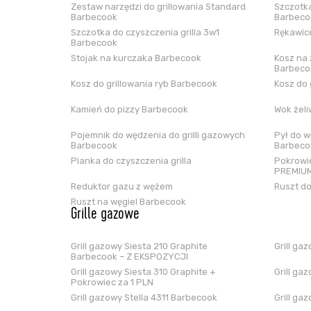
Zestaw narzędzi do grillowania Standard
Szczotka
Barbecook
Barbeco
Szczotka do czyszczenia grilla 3w1
Rękawice
Barbecook
Stojak na kurczaka Barbecook
Kosz na 
Barbeco
Kosz do grillowania ryb Barbecook
Kosz do 
Kamień do pizzy Barbecook
Wok żel
Pojemnik do wędzenia do grilli gazowych
Pył do w
Barbecook
Barbeco
Pianka do czyszczenia grilla
Pokrowie
PREMIUM
Reduktor gazu z wężem
Ruszt do
Ruszt na węgiel Barbecook
Grille gazowe
Grill gazowy Siesta 210 Graphite
Grill ga
Barbecook – Z EKSPOZYCJI
Grill gazowy Siesta 310 Graphite +
Grill ga
Pokrowiec za 1 PLN
Grill gazowy Stella 4311 Barbecook
Grill ga