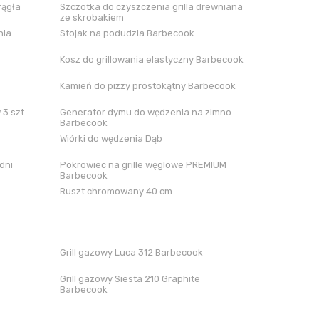
rągła
Szczotka do czyszczenia grilla drewniana
ze skrobakiem
nia
Stojak na podudzia Barbecook
Kosz do grillowania elastyczny Barbecook
Kamień do pizzy prostokątny Barbecook
 3 szt
Generator dymu do wędzenia na zimno
Barbecook
Wiórki do wędzenia Dąb
dni
Pokrowiec na grille węglowe PREMIUM
Barbecook
Ruszt chromowany 40 cm
Grill gazowy Luca 312 Barbecook
Grill gazowy Siesta 210 Graphite
Barbecook