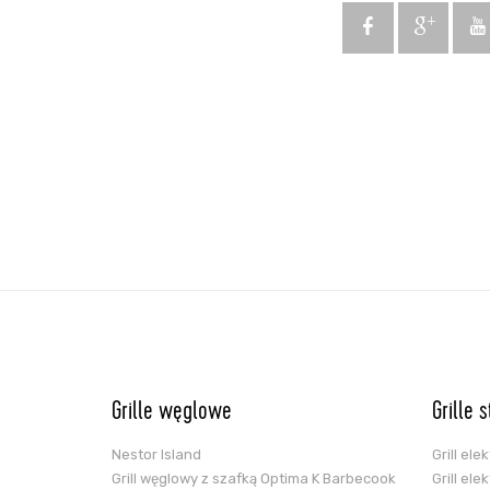
Grille węglowe
Grille 
Nestor Island
Grill el
Grill węglowy z szafką Optima K Barbecook
Grill el