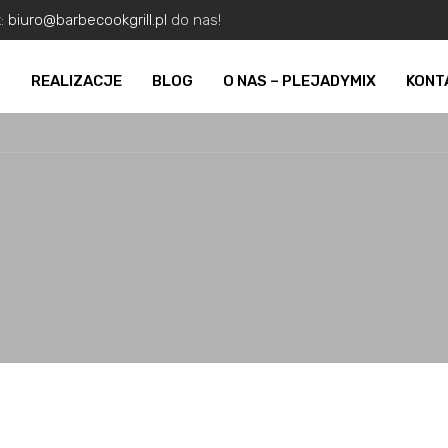
z:
biuro@barbecookgrill.pl
do nas!
O
REALIZACJE
BLOG
O NAS – PLEJADYMIX
KONT