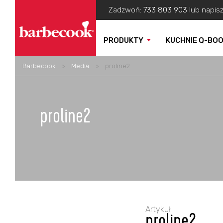
Zadzwoń:
733 803 903
lub napis
PRODUKTY
KUCHNIE Q-BO
Barbecook
>
Media
>
proline2
proline2
Artykuł