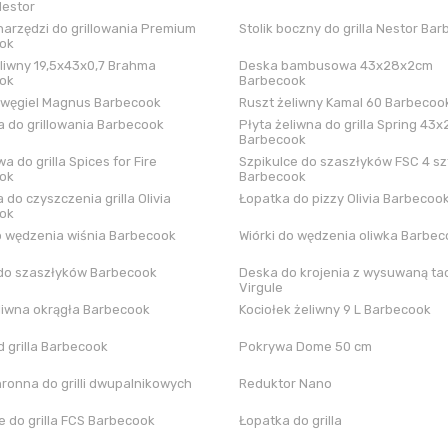
Nestor
arzędzi do grillowania Premium
Stolik boczny do grilla Nestor Ba
ok
liwny 19,5x43x0,7 Brahma
Deska bambusowa 43x28x2cm
ok
Barbecook
 węgiel Magnus Barbecook
Ruszt żeliwny Kamal 60 Barbecoo
 do grillowania Barbecook
Płyta żeliwna do grilla Spring 43x
Barbecook
a do grilla Spices for Fire
Szpikulce do szaszłyków FSC 4 sz
ok
Barbecook
 do czyszczenia grilla Olivia
Łopatka do pizzy Olivia Barbecoo
ok
o wędzenia wiśnia Barbecook
Wiórki do wędzenia oliwka Barbe
do szaszłyków Barbecook
Deska do krojenia z wysuwaną tac
Virgule
liwna okrągła Barbecook
Kociołek żeliwny 9 L Barbecook
 grilla Barbecook
Pokrywa Dome 50 cm
hronna do grilli dwupalnikowych
Reduktor Nano
 do grilla FCS Barbecook
Łopatka do grilla