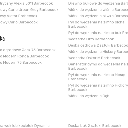
ektryczny Alexia 5011 Barbecook
Drewno bukowe do wędzenia Bar
glowy Carlo Urban Grey Barbecook
Wiórki do wędzenia wiśnia Barbe
zowy Victor Barbecook
Wiórki do wędzenia oliwka Barbe
glowy Carlo Barbecook
Pył do wędzenia na zimno olcha
Barbecook
Pył do wędzenia na zimno buk Ba
ska
Wędzarka Otto Barbecook
Deska cedrowa 2 sztuki Barbeco
ko ogrodowe Jack 75 Barbecook
Wiórki do wędzenia Hickory Barb
ko Modern Ronda Barbecook
Wędzarka Oskar M Barbecook
ko Modern 75 Barbecook
Generator dymu do wędzenia na 
Barbecook
Pył do wędzenia na zimno Mesqui
Barbecook
Pył do wędzenia na zimno Hickory
Barbecook
Wiórki do wędzenia Dąb
a wok lub kociołek Dynamic
Deska buk 2 sztuki Barbecook