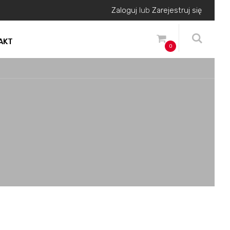
Zaloguj
lub
Zarejestruj się
AKT
0