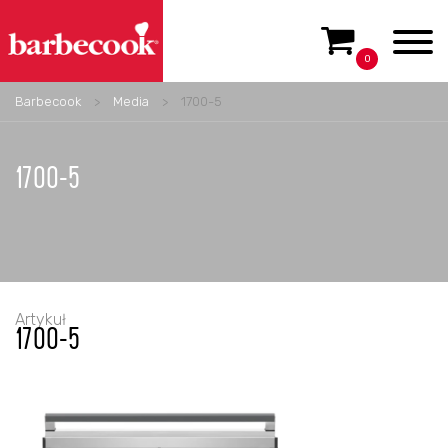
0
Barbecook
>
Media
>
1700-5
1700-5
Artykuł
1700-5