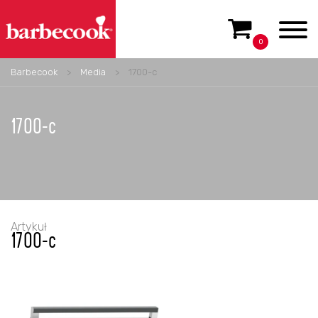
0
Barbecook
>
Media
>
1700-c
1700-c
Artykuł
1700-c