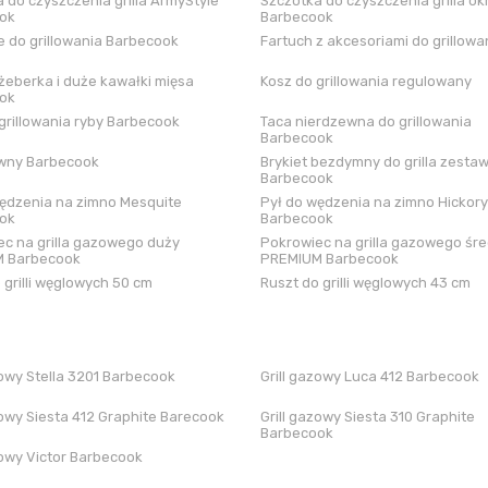
 do czyszczenia grilla ArmyStyle
Szczotka do czyszczenia grilla ok
ok
Barbecook
 do grillowania Barbecook
Fartuch z akcesoriami do grillowa
żeberka i duże kawałki mięsa
Kosz do grillowania regulowany
ok
grillowania ryby Barbecook
Taca nierdzewna do grillowania
Barbecook
iwny Barbecook
Brykiet bezdymny do grilla zestaw
Barbecook
ędzenia na zimno Mesquite
Pył do wędzenia na zimno Hickory
ok
Barbecook
c na grilla gazowego duży
Pokrowiec na grilla gazowego śre
 Barbecook
PREMIUM Barbecook
 grilli węglowych 50 cm
Ruszt do grilli węglowych 43 cm
zowy Stella 3201 Barbecook
Grill gazowy Luca 412 Barbecook
zowy Siesta 412 Graphite Barecook
Grill gazowy Siesta 310 Graphite
Barbecook
zowy Victor Barbecook