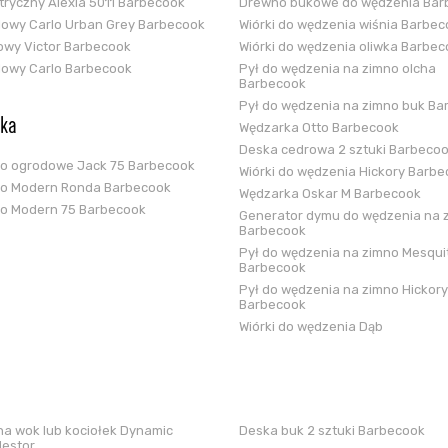
ektryczny Alexia 5011 Barbecook
Drewno bukowe do wędzenia Bar
glowy Carlo Urban Grey Barbecook
Wiórki do wędzenia wiśnia Barbe
zowy Victor Barbecook
Wiórki do wędzenia oliwka Barbe
glowy Carlo Barbecook
Pył do wędzenia na zimno olcha
Barbecook
Pył do wędzenia na zimno buk Ba
ska
Wędzarka Otto Barbecook
Deska cedrowa 2 sztuki Barbeco
ko ogrodowe Jack 75 Barbecook
Wiórki do wędzenia Hickory Barb
ko Modern Ronda Barbecook
Wędzarka Oskar M Barbecook
ko Modern 75 Barbecook
Generator dymu do wędzenia na 
Barbecook
Pył do wędzenia na zimno Mesqui
Barbecook
Pył do wędzenia na zimno Hickory
Barbecook
Wiórki do wędzenia Dąb
a wok lub kociołek Dynamic
Deska buk 2 sztuki Barbecook
Nestor