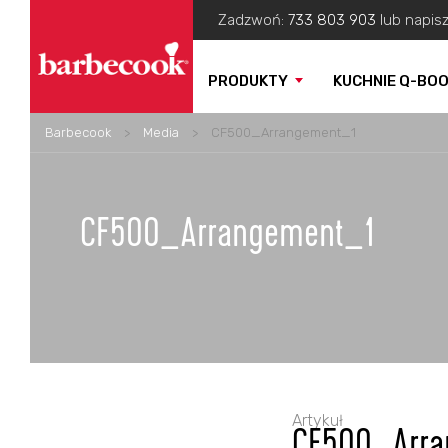
Zadzwoń:
733 803 903
lub napis
PRODUKTY
KUCHNIE Q-BO
Barbecook
>
Media
>
CF500_Arrangement_1
CF500_Arrangement_1
Artykuł