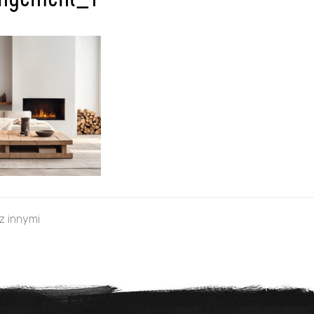
ngement_1
 z innymi