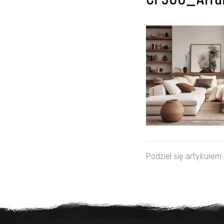
CF500_Arra
Podziel się artykułem