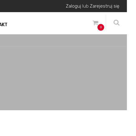
Zaloguj
lub
Zarejestruj się
AKT
0