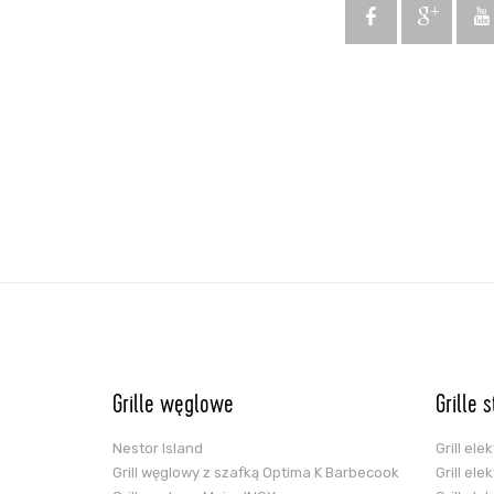
Grille węglowe
Grille 
Nestor Island
Grill el
Grill węglowy z szafką Optima K Barbecook
Grill el