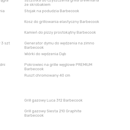
rągła
Szczotka do czyszczenia grilla drewniana
ze skrobakiem
nia
Stojak na podudzia Barbecook
Kosz do grillowania elastyczny Barbecook
Kamień do pizzy prostokątny Barbecook
 3 szt
Generator dymu do wędzenia na zimno
Barbecook
Wiórki do wędzenia Dąb
dni
Pokrowiec na grille węglowe PREMIUM
Barbecook
Ruszt chromowany 40 cm
Grill gazowy Luca 312 Barbecook
Grill gazowy Siesta 210 Graphite
Barbecook