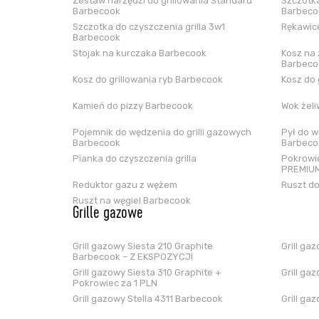
Zestaw narzędzi do grillowania Standard
Szczotka
Barbecook
Barbeco
Szczotka do czyszczenia grilla 3w1
Rękawice
Barbecook
Stojak na kurczaka Barbecook
Kosz na 
Barbeco
Kosz do grillowania ryb Barbecook
Kosz do 
Kamień do pizzy Barbecook
Wok żel
Pojemnik do wędzenia do grilli gazowych
Pył do w
Barbecook
Barbeco
Pianka do czyszczenia grilla
Pokrowie
PREMIUM
Reduktor gazu z wężem
Ruszt do
Ruszt na węgiel Barbecook
Grille gazowe
Grill gazowy Siesta 210 Graphite
Grill ga
Barbecook – Z EKSPOZYCJI
Grill gazowy Siesta 310 Graphite +
Grill ga
Pokrowiec za 1 PLN
Grill gazowy Stella 4311 Barbecook
Grill ga