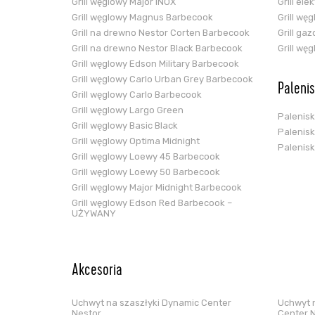
Grill węglowy Major INOX
Grill el
Grill węglowy Magnus Barbecook
Grill wę
Grill na drewno Nestor Corten Barbecook
Grill ga
Grill na drewno Nestor Black Barbecook
Grill wę
Grill węglowy Edson Military Barbecook
Grill węglowy Carlo Urban Grey Barbecook
Paleni
Grill węglowy Carlo Barbecook
Grill węglowy Largo Green
Palenis
Grill węglowy Basic Black
Palenis
Grill węglowy Optima Midnight
Palenis
Grill węglowy Loewy 45 Barbecook
Grill węglowy Loewy 50 Barbecook
Grill węglowy Major Midnight Barbecook
Grill węglowy Edson Red Barbecook –
UŻYWANY
Akcesoria
Uchwyt na szaszłyki Dynamic Center
Uchwyt n
Nestor
Center 