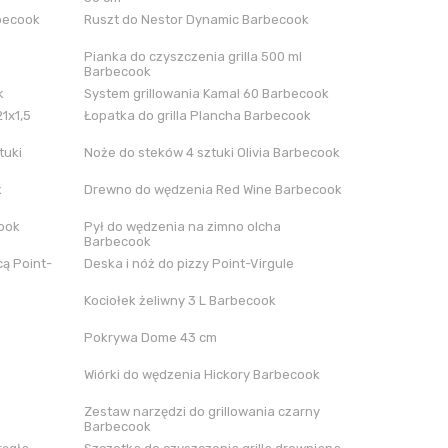
rbecook
Ruszt do Nestor Dynamic Barbecook
Pianka do czyszczenia grilla 500 ml
Barbecook
k
System grillowania Kamal 60 Barbecook
21x1,5
Łopatka do grilla Plancha Barbecook
tuki
Noże do steków 4 sztuki Olivia Barbecook
k
Drewno do wędzenia Red Wine Barbecook
cook
Pył do wędzenia na zimno olcha
Barbecook
ą Point-
Deska i nóż do pizzy Point-Virgule
Kociołek żeliwny 3 L Barbecook
Pokrywa Dome 43 cm
Wiórki do wędzenia Hickory Barbecook
Zestaw narzędzi do grillowania czarny
Barbecook