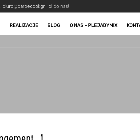
z:
biuro@barbecookgrill.pl
do nas!
O
REALIZACJE
BLOG
O NAS – PLEJADYMIX
KONT