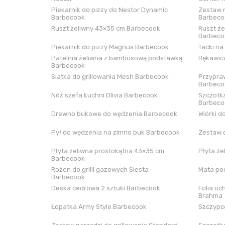
Piekarnik do pizzy do Nestor Dynamic
Zestaw n
Barbecook
Barbeco
Ruszt żeliwny 43×35 cm Barbecook
Ruszt że
Barbeco
Piekarnik do pizzy Magnus Barbecook
Tacki na
Patelnia żeliwna z bambusową podstawką
Rękawica
Barbecook
Siatka do grillowania Mesh Barbecook
Przypraw
Barbeco
Nóż szefa kuchni Olivia Barbecook
Szczotka
Barbeco
Drewno bukowe do wędzenia Barbecook
Wiórki d
Pył do wędzenia na zimno buk Barbecook
Zestaw 
Płyta żeliwna prostokątna 43×35 cm
Płyta że
Barbecook
Rożen do grilli gazowych Siesta
Mata pod
Barbecook
Deska cedrowa 2 sztuki Barbecook
Folia oc
Brahma
Łopatka Army Style Barbecook
Szczypce