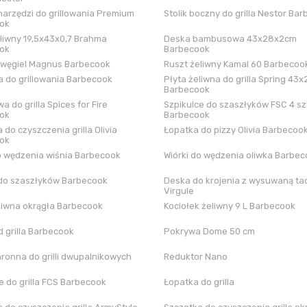
arzędzi do grillowania Premium
Stolik boczny do grilla Nestor Ba
ok
liwny 19,5x43x0,7 Brahma
Deska bambusowa 43x28x2cm
ok
Barbecook
 węgiel Magnus Barbecook
Ruszt żeliwny Kamal 60 Barbecoo
 do grillowania Barbecook
Płyta żeliwna do grilla Spring 43x
Barbecook
a do grilla Spices for Fire
Szpikulce do szaszłyków FSC 4 sz
ok
Barbecook
 do czyszczenia grilla Olivia
Łopatka do pizzy Olivia Barbecoo
ok
o wędzenia wiśnia Barbecook
Wiórki do wędzenia oliwka Barbe
do szaszłyków Barbecook
Deska do krojenia z wysuwaną tac
Virgule
liwna okrągła Barbecook
Kociołek żeliwny 9 L Barbecook
 grilla Barbecook
Pokrywa Dome 50 cm
hronna do grilli dwupalnikowych
Reduktor Nano
 do grilla FCS Barbecook
Łopatka do grilla