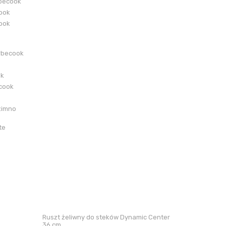
becook
cook
cook
rbecook
ok
ecook
zimno
te
Ruszt żeliwny do steków Dynamic Center
36 cm