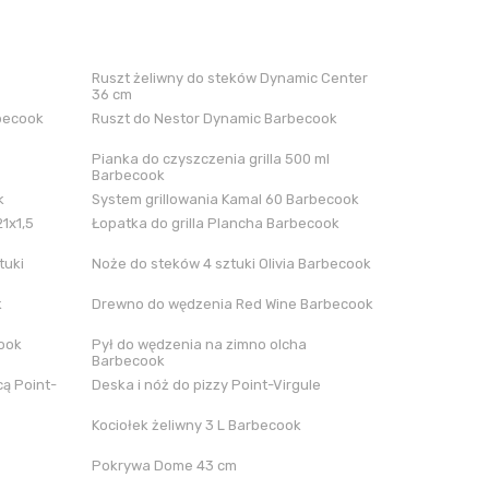
Ruszt żeliwny do steków Dynamic Center
36 cm
rbecook
Ruszt do Nestor Dynamic Barbecook
Pianka do czyszczenia grilla 500 ml
Barbecook
k
System grillowania Kamal 60 Barbecook
21x1,5
Łopatka do grilla Plancha Barbecook
tuki
Noże do steków 4 sztuki Olivia Barbecook
k
Drewno do wędzenia Red Wine Barbecook
cook
Pył do wędzenia na zimno olcha
Barbecook
ą Point-
Deska i nóż do pizzy Point-Virgule
Kociołek żeliwny 3 L Barbecook
Pokrywa Dome 43 cm