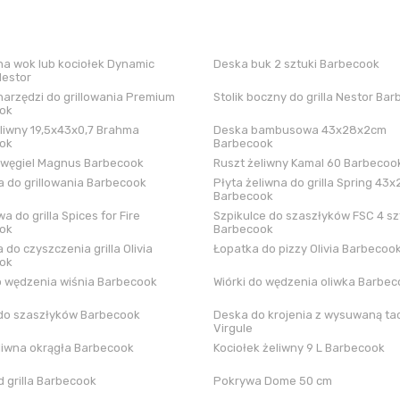
a wok lub kociołek Dynamic
Deska buk 2 sztuki Barbecook
Nestor
arzędzi do grillowania Premium
Stolik boczny do grilla Nestor Ba
ok
liwny 19,5x43x0,7 Brahma
Deska bambusowa 43x28x2cm
ok
Barbecook
 węgiel Magnus Barbecook
Ruszt żeliwny Kamal 60 Barbecoo
 do grillowania Barbecook
Płyta żeliwna do grilla Spring 43x
Barbecook
a do grilla Spices for Fire
Szpikulce do szaszłyków FSC 4 sz
ok
Barbecook
 do czyszczenia grilla Olivia
Łopatka do pizzy Olivia Barbecoo
ok
o wędzenia wiśnia Barbecook
Wiórki do wędzenia oliwka Barbe
do szaszłyków Barbecook
Deska do krojenia z wysuwaną tac
Virgule
liwna okrągła Barbecook
Kociołek żeliwny 9 L Barbecook
 grilla Barbecook
Pokrywa Dome 50 cm