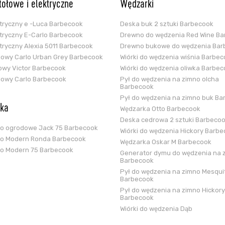
stołowe i elektryczne
Wędzarki
ektryczny e -Luca Barbecook
Deska buk 2 sztuki Barbecook
ektryczny E-Carlo Barbecook
Drewno do wędzenia Red Wine B
ektryczny Alexia 5011 Barbecook
Drewno bukowe do wędzenia Bar
glowy Carlo Urban Grey Barbecook
Wiórki do wędzenia wiśnia Barbe
zowy Victor Barbecook
Wiórki do wędzenia oliwka Barbe
glowy Carlo Barbecook
Pył do wędzenia na zimno olcha
Barbecook
Pył do wędzenia na zimno buk Ba
ska
Wędzarka Otto Barbecook
Deska cedrowa 2 sztuki Barbeco
ko ogrodowe Jack 75 Barbecook
Wiórki do wędzenia Hickory Barb
ko Modern Ronda Barbecook
Wędzarka Oskar M Barbecook
ko Modern 75 Barbecook
Generator dymu do wędzenia na 
Barbecook
Pył do wędzenia na zimno Mesqui
Barbecook
Pył do wędzenia na zimno Hickory
Barbecook
Wiórki do wędzenia Dąb