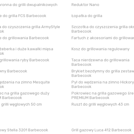
hronna do grilli dwupalnikowych
Reduktor Nano
 do grilla FCS Barbecook
Łopatka do grilla
 do czyszczenia grilla ArmyStyle
Szczotka do czyszczenia grilla ok
ok
Barbecook
 do grillowania Barbecook
Fartuch z akcesoriami do grillowa
żeberka i duże kawałki mięsa
Kosz do grillowania regulowany
ok
grillowania ryby Barbecook
Taca nierdzewna do grillowania
Barbecook
iwny Barbecook
Brykiet bezdymny do grilla zestaw
Barbecook
ędzenia na zimno Mesquite
Pył do wędzenia na zimno Hickory
ok
Barbecook
c na grilla gazowego duży
Pokrowiec na grilla gazowego śre
 Barbecook
PREMIUM Barbecook
 grilli węglowych 50 cm
Ruszt do grilli węglowych 43 cm
zowy Stella 3201 Barbecook
Grill gazowy Luca 412 Barbecook