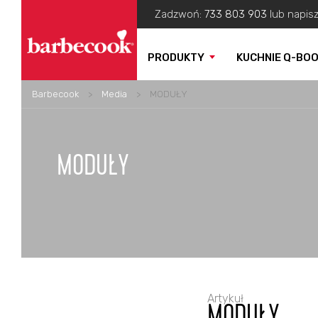
Zadzwoń:
733 803 903
lub napis
PRODUKTY
KUCHNIE Q-BO
Barbecook
>
Media
>
MODUŁY
MODUŁY
Artykuł