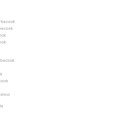
arbecook
becook
cook
cook
rbecook
ok
ecook
zimno
te