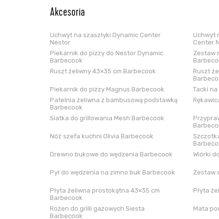
Akcesoria
Uchwyt na szaszłyki Dynamic Center
Uchwyt n
Nestor
Center 
Piekarnik do pizzy do Nestor Dynamic
Zestaw n
Barbecook
Barbeco
Ruszt żeliwny 43×35 cm Barbecook
Ruszt że
Barbeco
Piekarnik do pizzy Magnus Barbecook
Tacki na
Patelnia żeliwna z bambusową podstawką
Rękawica
Barbecook
Siatka do grillowania Mesh Barbecook
Przypraw
Barbeco
Nóż szefa kuchni Olivia Barbecook
Szczotka
Barbeco
Drewno bukowe do wędzenia Barbecook
Wiórki d
Pył do wędzenia na zimno buk Barbecook
Zestaw 
Płyta żeliwna prostokątna 43×35 cm
Płyta że
Barbecook
Rożen do grilli gazowych Siesta
Mata pod
Barbecook