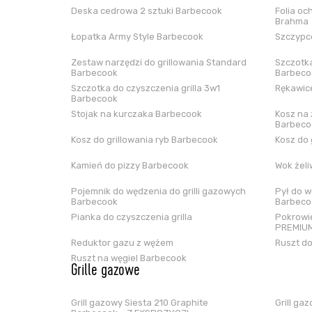
Deska cedrowa 2 sztuki Barbecook
Folia oc
Brahma
Łopatka Army Style Barbecook
Szczypce
Zestaw narzędzi do grillowania Standard
Szczotka
Barbecook
Barbeco
Szczotka do czyszczenia grilla 3w1
Rękawice
Barbecook
Stojak na kurczaka Barbecook
Kosz na 
Barbeco
Kosz do grillowania ryb Barbecook
Kosz do 
Kamień do pizzy Barbecook
Wok żel
Pojemnik do wędzenia do grilli gazowych
Pył do w
Barbecook
Barbeco
Pianka do czyszczenia grilla
Pokrowie
PREMIUM
Reduktor gazu z wężem
Ruszt do
Ruszt na węgiel Barbecook
Grille gazowe
Grill gazowy Siesta 210 Graphite
Grill ga