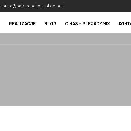
z:
biuro@barbecookgrill.pl
do nas!
O
REALIZACJE
BLOG
O NAS – PLEJADYMIX
KONT