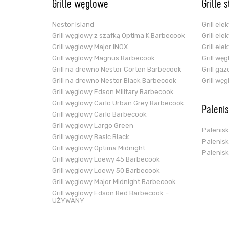
Grille węglowe
Grille 
Nestor Island
Grill el
Grill węglowy z szafką Optima K Barbecook
Grill el
Grill węglowy Major INOX
Grill el
Grill węglowy Magnus Barbecook
Grill wę
Grill na drewno Nestor Corten Barbecook
Grill ga
Grill na drewno Nestor Black Barbecook
Grill wę
Grill węglowy Edson Military Barbecook
Grill węglowy Carlo Urban Grey Barbecook
Paleni
Grill węglowy Carlo Barbecook
Grill węglowy Largo Green
Palenis
Grill węglowy Basic Black
Palenis
Grill węglowy Optima Midnight
Palenis
Grill węglowy Loewy 45 Barbecook
Grill węglowy Loewy 50 Barbecook
Grill węglowy Major Midnight Barbecook
Grill węglowy Edson Red Barbecook –
UŻYWANY