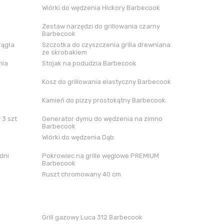
Wiórki do wędzenia Hickory Barbecook
Zestaw narzędzi do grillowania czarny
Barbecook
rągła
Szczotka do czyszczenia grilla drewniana
ze skrobakiem
nia
Stojak na podudzia Barbecook
Kosz do grillowania elastyczny Barbecook
Kamień do pizzy prostokątny Barbecook
 3 szt
Generator dymu do wędzenia na zimno
Barbecook
Wiórki do wędzenia Dąb
dni
Pokrowiec na grille węglowe PREMIUM
Barbecook
Ruszt chromowany 40 cm
Grill gazowy Luca 312 Barbecook