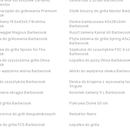
a wok lub kociołek Dynamic
Deska buk 2 sztuki Barbecook
Nestor
arzędzi do grillowania Premium
Stolik boczny do grilla Nestor Ba
ok
liwny 19,5x43x0,7 Brahma
Deska bambusowa 43x28x2cm
ok
Barbecook
 węgiel Magnus Barbecook
Ruszt żeliwny Kamal 60 Barbecoo
 do grillowania Barbecook
Płyta żeliwna do grilla Spring 43x
Barbecook
a do grilla Spices for Fire
Szpikulce do szaszłyków FSC 4 sz
ok
Barbecook
 do czyszczenia grilla Olivia
Łopatka do pizzy Olivia Barbecoo
ok
o wędzenia wiśnia Barbecook
Wiórki do wędzenia oliwka Barbe
do szaszłyków Barbecook
Deska do krojenia z wysuwaną tac
Virgule
liwna okrągła Barbecook
Kociołek żeliwny 9 L Barbecook
 grilla Barbecook
Pokrywa Dome 50 cm
hronna do grilli dwupalnikowych
Reduktor Nano
 do grilla FCS Barbecook
Łopatka do grilla