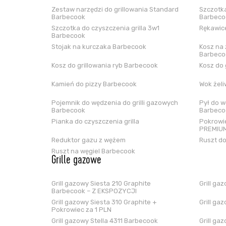
Zestaw narzędzi do grillowania Standard
Szczotka
Barbecook
Barbeco
Szczotka do czyszczenia grilla 3w1
Rękawice
Barbecook
Stojak na kurczaka Barbecook
Kosz na 
Barbeco
Kosz do grillowania ryb Barbecook
Kosz do 
Kamień do pizzy Barbecook
Wok żel
Pojemnik do wędzenia do grilli gazowych
Pył do w
Barbecook
Barbeco
Pianka do czyszczenia grilla
Pokrowie
PREMIUM
Reduktor gazu z wężem
Ruszt do
Ruszt na węgiel Barbecook
Grille gazowe
Grill gazowy Siesta 210 Graphite
Grill ga
Barbecook – Z EKSPOZYCJI
Grill gazowy Siesta 310 Graphite +
Grill ga
Pokrowiec za 1 PLN
Grill gazowy Stella 4311 Barbecook
Grill ga