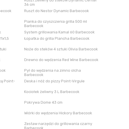
Ruszt żeliwny do steków Dynamic Center
36 cm
rbecook
Ruszt do Nestor Dynamic Barbecook
Pianka do czyszczenia grilla 500 ml
Barbecook
k
System grillowania Kamal 60 Barbecook
21x1,5
Łopatka do grilla Plancha Barbecook
tuki
Noże do steków 4 sztuki Olivia Barbecook
k
Drewno do wędzenia Red Wine Barbecook
cook
Pył do wędzenia na zimno olcha
Barbecook
ą Point-
Deska i nóż do pizzy Point-Virgule
Kociołek żeliwny 3 L Barbecook
Pokrywa Dome 43 cm
Wiórki do wędzenia Hickory Barbecook
Zestaw narzędzi do grillowania czarny
Barbecook