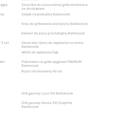
rągła
Szczotka do czyszczenia grilla drewniana
ze skrobakiem
nia
Stojak na podudzia Barbecook
Kosz do grillowania elastyczny Barbecook
Kamień do pizzy prostokątny Barbecook
 3 szt
Generator dymu do wędzenia na zimno
Barbecook
Wiórki do wędzenia Dąb
dni
Pokrowiec na grille węglowe PREMIUM
Barbecook
Ruszt chromowany 40 cm
Grill gazowy Luca 312 Barbecook
Grill gazowy Siesta 210 Graphite
Barbecook