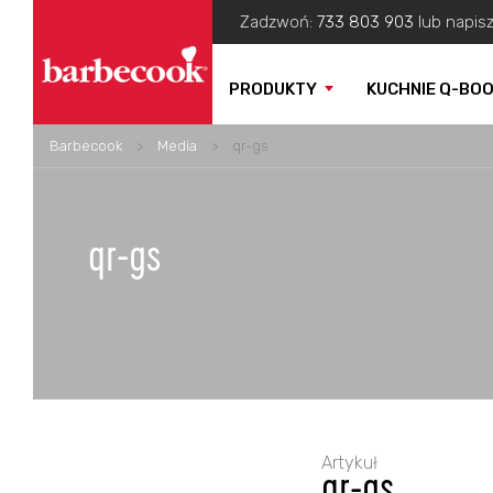
Zadzwoń:
733 803 903
lub napis
PRODUKTY
KUCHNIE Q-BO
Barbecook
>
Media
>
qr-gs
qr-gs
Artykuł