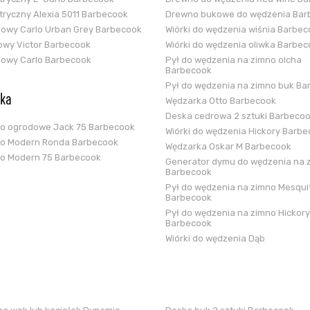
ektryczny Alexia 5011 Barbecook
Drewno bukowe do wędzenia Bar
glowy Carlo Urban Grey Barbecook
Wiórki do wędzenia wiśnia Barbe
zowy Victor Barbecook
Wiórki do wędzenia oliwka Barbe
glowy Carlo Barbecook
Pył do wędzenia na zimno olcha
Barbecook
Pył do wędzenia na zimno buk Ba
ska
Wędzarka Otto Barbecook
Deska cedrowa 2 sztuki Barbeco
ko ogrodowe Jack 75 Barbecook
Wiórki do wędzenia Hickory Barb
ko Modern Ronda Barbecook
Wędzarka Oskar M Barbecook
ko Modern 75 Barbecook
Generator dymu do wędzenia na 
Barbecook
Pył do wędzenia na zimno Mesqui
Barbecook
Pył do wędzenia na zimno Hickory
Barbecook
Wiórki do wędzenia Dąb