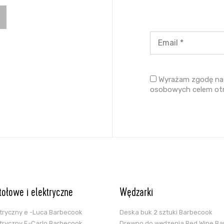
Wyrażam zgodę na 
osobowych celem ot
stołowe i elektryczne
Wędzarki
ektryczny e -Luca Barbecook
Deska buk 2 sztuki Barbecook
ektryczny E-Carlo Barbecook
Drewno do wędzenia Red Wine B