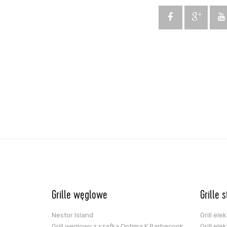
Grille węglowe
Grille 
Nestor Island
Grill el
Grill węglowy z szafką Optima K Barbecook
Grill el