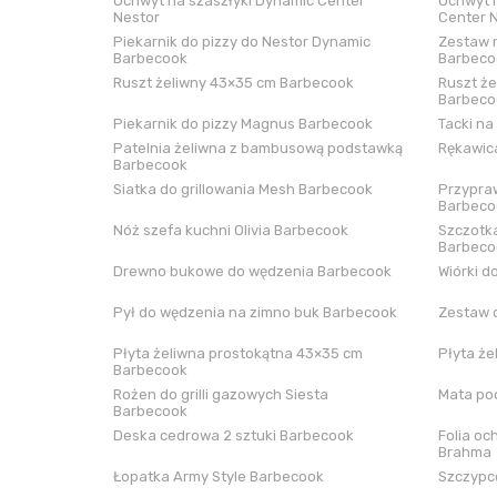
Uchwyt na szaszłyki Dynamic Center
Uchwyt n
Nestor
Center 
Piekarnik do pizzy do Nestor Dynamic
Zestaw n
Barbecook
Barbeco
Ruszt żeliwny 43×35 cm Barbecook
Ruszt że
Barbeco
Piekarnik do pizzy Magnus Barbecook
Tacki na
Patelnia żeliwna z bambusową podstawką
Rękawica
Barbecook
Siatka do grillowania Mesh Barbecook
Przypraw
Barbeco
Nóż szefa kuchni Olivia Barbecook
Szczotka
Barbeco
Drewno bukowe do wędzenia Barbecook
Wiórki d
Pył do wędzenia na zimno buk Barbecook
Zestaw 
Płyta żeliwna prostokątna 43×35 cm
Płyta że
Barbecook
Rożen do grilli gazowych Siesta
Mata pod
Barbecook
Deska cedrowa 2 sztuki Barbecook
Folia oc
Brahma
Łopatka Army Style Barbecook
Szczypce