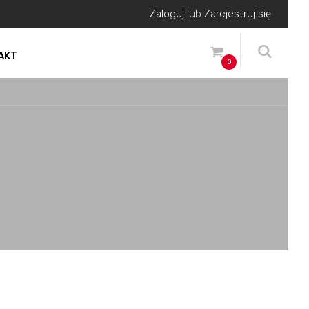
Zaloguj
lub
Zarejestruj się
AKT
0