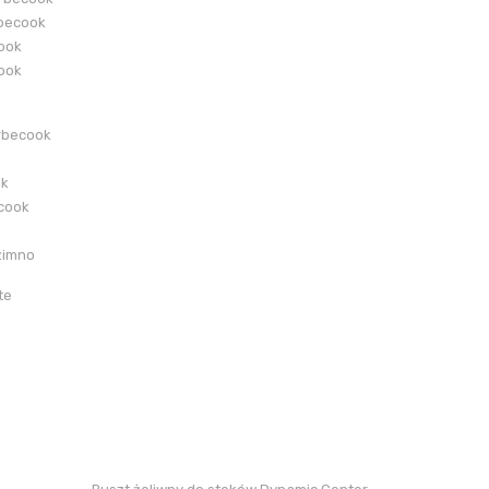
becook
cook
cook
rbecook
ok
ecook
zimno
te