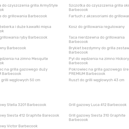
 do czyszczenia grilla ArmyStyle
Szczotka do czyszczenia grilla ok
ok
Barbecook
 do grillowania Barbecook
Fartuch z akcesoriami do grillowa
żeberka i duże kawałki mięsa
Kosz do grillowania regulowany
ok
grillowania ryby Barbecook
Taca nierdzewna do grillowania
Barbecook
iwny Barbecook
Brykiet bezdymny do grilla zestaw
Barbecook
ędzenia na zimno Mesquite
Pył do wędzenia na zimno Hickory
ok
Barbecook
c na grilla gazowego duży
Pokrowiec na grilla gazowego śre
 Barbecook
PREMIUM Barbecook
 grilli węglowych 50 cm
Ruszt do grilli węglowych 43 cm
zowy Stella 3201 Barbecook
Grill gazowy Luca 412 Barbecook
zowy Siesta 412 Graphite Barecook
Grill gazowy Siesta 310 Graphite
Barbecook
zowy Victor Barbecook