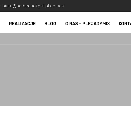
z:
biuro@barbecookgrill.pl
do nas!
O
REALIZACJE
BLOG
O NAS – PLEJADYMIX
KONT