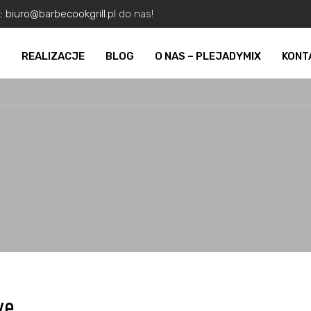
z:
biuro@barbecookgrill.pl
do nas!
O
REALIZACJE
BLOG
O NAS – PLEJADYMIX
KONT