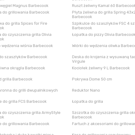
 węgiel Magnus Barbecook
Ruszt żeliwny Kamal 60 Barbecoo
 do grillowania Barbecook
Płyta żeliwna do grilla Spring 43x
Barbecook
a do grilla Spices for Fire
Szpikulce do szaszłyków FSC 4 sz
ok
Barbecook
 do czyszczenia grilla Olivia
Łopatka do pizzy Olivia Barbecoo
ok
o wędzenia wiśnia Barbecook
Wiórki do wędzenia oliwka Barbe
do szaszłyków Barbecook
Deska do krojenia z wysuwaną tac
Virgule
liwna okrągła Barbecook
Kociołek żeliwny 9 L Barbecook
 grilla Barbecook
Pokrywa Dome 50 cm
hronna do grilli dwupalnikowych
Reduktor Nano
 do grilla FCS Barbecook
Łopatka do grilla
 do czyszczenia grilla ArmyStyle
Szczotka do czyszczenia grilla ok
ok
Barbecook
 do grillowania Barbecook
Fartuch z akcesoriami do grillowa
żeberka i duże kawałki mięsa
Kosz do grillowania regulowany