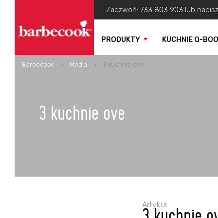
Zadzwoń:
733 803 903
lub napis
PRODUKTY
KUCHNIE Q-BO
Barbecook
>
Media
>
3 kuchnie ove
3 kuchnie ove
Artykuł