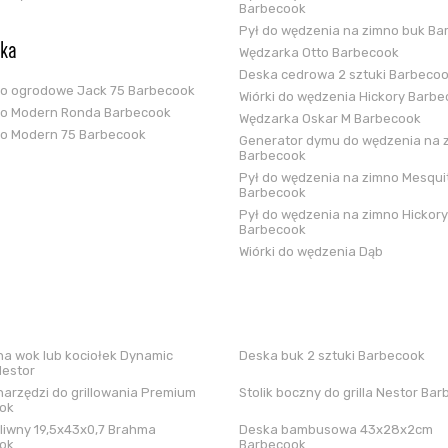
Barbecook
Pył do wędzenia na zimno buk Ba
ska
Wędzarka Otto Barbecook
Deska cedrowa 2 sztuki Barbeco
ko ogrodowe Jack 75 Barbecook
Wiórki do wędzenia Hickory Barb
ko Modern Ronda Barbecook
Wędzarka Oskar M Barbecook
ko Modern 75 Barbecook
Generator dymu do wędzenia na 
Barbecook
Pył do wędzenia na zimno Mesqui
Barbecook
Pył do wędzenia na zimno Hickory
Barbecook
Wiórki do wędzenia Dąb
a wok lub kociołek Dynamic
Deska buk 2 sztuki Barbecook
Nestor
arzędzi do grillowania Premium
Stolik boczny do grilla Nestor Ba
ok
liwny 19,5x43x0,7 Brahma
Deska bambusowa 43x28x2cm
ok
Barbecook