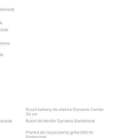
rbecook
ok
ecook
zimno
te
Ruszt żeliwny do steków Dynamic Center
36 cm
rbecook
Ruszt do Nestor Dynamic Barbecook
Pianka do czyszczenia grilla 500 ml
Barbecook