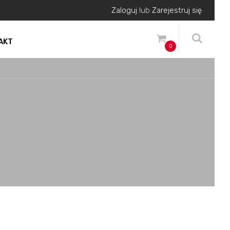
Zaloguj
lub
Zarejestruj się
AKT
0