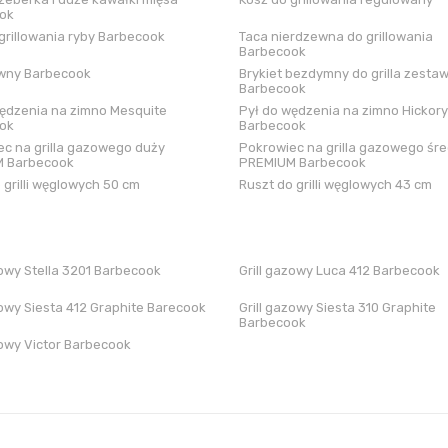
ok
grillowania ryby Barbecook
Taca nierdzewna do grillowania
Barbecook
iwny Barbecook
Brykiet bezdymny do grilla zestaw
Barbecook
ędzenia na zimno Mesquite
Pył do wędzenia na zimno Hickory
ok
Barbecook
c na grilla gazowego duży
Pokrowiec na grilla gazowego śre
 Barbecook
PREMIUM Barbecook
 grilli węglowych 50 cm
Ruszt do grilli węglowych 43 cm
zowy Stella 3201 Barbecook
Grill gazowy Luca 412 Barbecook
zowy Siesta 412 Graphite Barecook
Grill gazowy Siesta 310 Graphite
Barbecook
zowy Victor Barbecook