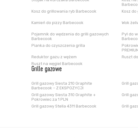
Barbeco
Kosz do grillowania ryb Barbecook
Kosz do 
Kamień do pizzy Barbecook
Wok żel
Pojemnik do wędzenia do grilli gazowych
Pył do w
Barbecook
Barbeco
Pianka do czyszczenia grilla
Pokrowie
PREMIUM
Reduktor gazu z wężem
Ruszt do
Ruszt na węgiel Barbecook
Grille gazowe
Grill gazowy Siesta 210 Graphite
Grill ga
Barbecook – Z EKSPOZYCJI
Grill gazowy Siesta 310 Graphite +
Grill ga
Pokrowiec za 1 PLN
Grill gazowy Stella 4311 Barbecook
Grill ga