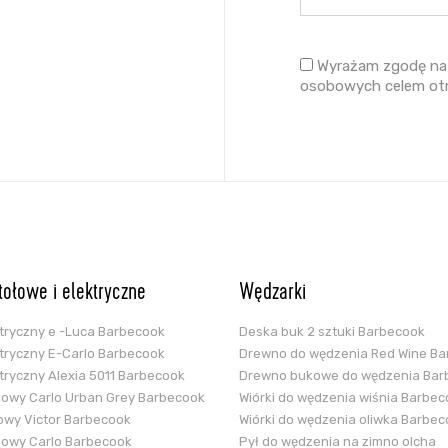
Wyrażam zgodę na 
osobowych celem ot
stołowe i elektryczne
Wędzarki
ektryczny e -Luca Barbecook
Deska buk 2 sztuki Barbecook
ektryczny E-Carlo Barbecook
Drewno do wędzenia Red Wine B
ektryczny Alexia 5011 Barbecook
Drewno bukowe do wędzenia Bar
glowy Carlo Urban Grey Barbecook
Wiórki do wędzenia wiśnia Barbe
zowy Victor Barbecook
Wiórki do wędzenia oliwka Barbe
glowy Carlo Barbecook
Pył do wędzenia na zimno olcha