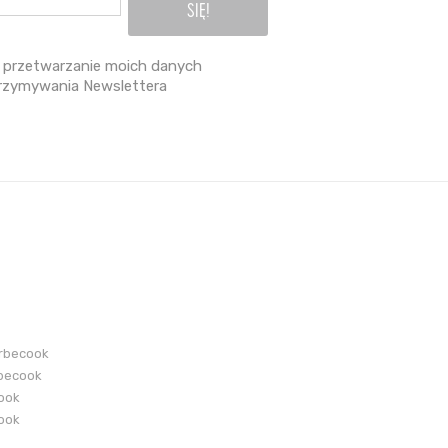
przetwarzanie moich danych
rzymywania Newslettera
arbecook
becook
cook
cook