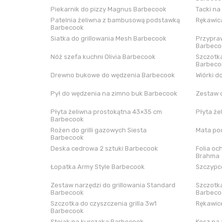
Piekarnik do pizzy Magnus Barbecook
Tacki na
Patelnia żeliwna z bambusową podstawką
Rękawica
Barbecook
Siatka do grillowania Mesh Barbecook
Przypraw
Barbeco
Nóż szefa kuchni Olivia Barbecook
Szczotka
Barbeco
Drewno bukowe do wędzenia Barbecook
Wiórki d
Pył do wędzenia na zimno buk Barbecook
Zestaw 
Płyta żeliwna prostokątna 43×35 cm
Płyta że
Barbecook
Rożen do grilli gazowych Siesta
Mata pod
Barbecook
Deska cedrowa 2 sztuki Barbecook
Folia oc
Brahma
Łopatka Army Style Barbecook
Szczypce
Zestaw narzędzi do grillowania Standard
Szczotka
Barbecook
Barbeco
Szczotka do czyszczenia grilla 3w1
Rękawice
Barbecook
Stojak na kurczaka Barbecook
Kosz na 