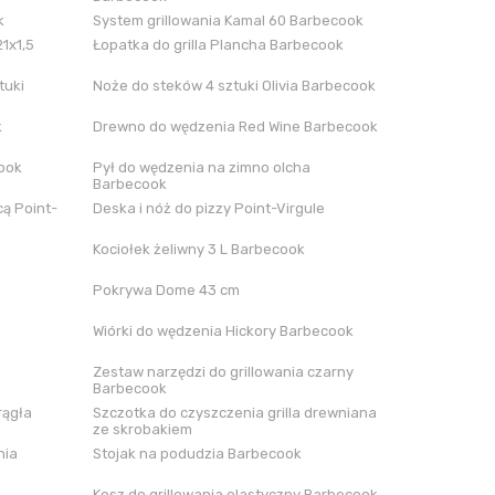
k
System grillowania Kamal 60 Barbecook
21x1,5
Łopatka do grilla Plancha Barbecook
tuki
Noże do steków 4 sztuki Olivia Barbecook
k
Drewno do wędzenia Red Wine Barbecook
cook
Pył do wędzenia na zimno olcha
Barbecook
ą Point-
Deska i nóż do pizzy Point-Virgule
Kociołek żeliwny 3 L Barbecook
Pokrywa Dome 43 cm
Wiórki do wędzenia Hickory Barbecook
Zestaw narzędzi do grillowania czarny
Barbecook
rągła
Szczotka do czyszczenia grilla drewniana
ze skrobakiem
nia
Stojak na podudzia Barbecook
Kosz do grillowania elastyczny Barbecook