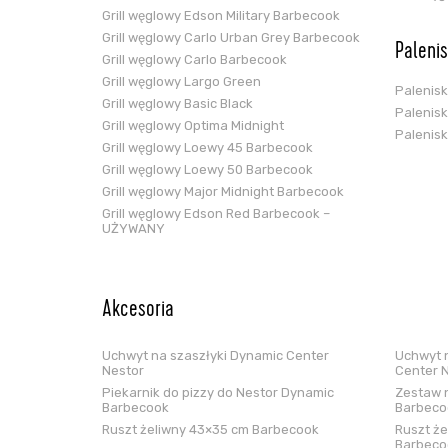
Grill węglowy Edson Military Barbecook
Grill węglowy Carlo Urban Grey Barbecook
Paleni
Grill węglowy Carlo Barbecook
Grill węglowy Largo Green
Palenis
Grill węglowy Basic Black
Palenis
Grill węglowy Optima Midnight
Palenis
Grill węglowy Loewy 45 Barbecook
Grill węglowy Loewy 50 Barbecook
Grill węglowy Major Midnight Barbecook
Grill węglowy Edson Red Barbecook –
UŻYWANY
Akcesoria
Uchwyt na szaszłyki Dynamic Center
Uchwyt n
Nestor
Center 
Piekarnik do pizzy do Nestor Dynamic
Zestaw n
Barbecook
Barbeco
Ruszt żeliwny 43×35 cm Barbecook
Ruszt że
Barbeco