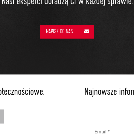
Nasi eksperci doradzą Ci w każdej sprawie.
NAPISZ DO NAS
ołecznościowe.
Najnowsze inform